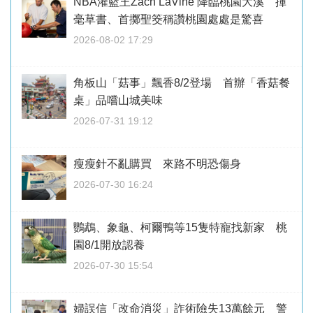
NBA灌籃王Zach LaVine 降臨桃園大溪 揮
毫草書、首擲聖筊稱讚桃園處處是驚喜
2026-08-02 17:29
角板山「菇事」飄香8/2登場 首辦「香菇餐
桌」品嚐山城美味
2026-07-31 19:12
瘦瘦針不亂購買 來路不明恐傷身
2026-07-30 16:24
鸚鵡、象龜、柯爾鴨等15隻特寵找新家 桃
園8/1開放認養
2026-07-30 15:54
婦誤信「改命消災」詐術險失13萬餘元 警