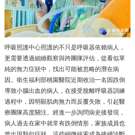
呼吸照護中心照護的不只是呼吸器依賴病人，
更需要透過細緻觀察與跨團隊評估，從看似單
純的無力症狀中，找出可能被忽略的潛在病
因。衛生福利部桃園醫院近期收治一名因跌倒
導致小腦出血的病人，在接受脫離呼吸器訓練
過程中，因明顯肌肉無力而反覆失敗，引起醫
療團隊高度關注。經進一步詢問病史後發現，
病人過去在家中就常有跌倒情形，家族成員也
曾出現類似症狀，這些細微線索成為後續診斷