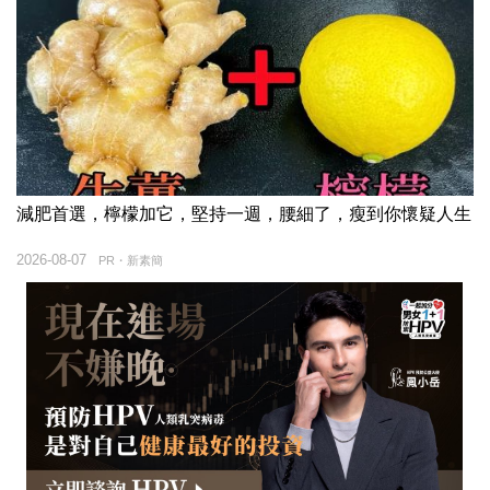
減肥首選，檸檬加它，堅持一週，腰細了，瘦到你懷疑人生
2026-08-07
PR・新素簡