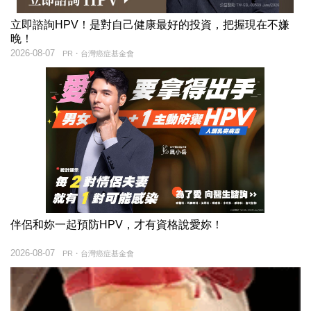
立即諮詢HPV！是對自己健康最好的投資，把握現在不嫌
晚！
2026-08-07
PR・台灣癌症基金會
伴侶和妳一起預防HPV，才有資格說愛妳！
2026-08-07
PR・台灣癌症基金會