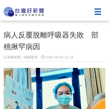
病人反覆脫離呼吸器失敗 部
桃揪罕病因
記者陳華興／桃園報導
2026-06-02 11:14