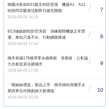
桃園冷飲節8/21藝文特區登場 機捷A1、A12
/
7
站快閃店暖身活動即日搶先開跑
2026-08-06 16:29
8/13城鎮韌性防空演習 演練期間機捷正常營
/
8
運、車站只進不出、行動網路降速
2026-08-06 17:44
桃市表揚179個淨零永續典範 張善政：公私協
/
9
力共創宜居永續城市
2026-08-05 17:26
「桃姊妹禮盒」新品上市 桃市婦幼局攜手企
/
10
業跨界合作開創婦力新價值
2026-08-04 15:35