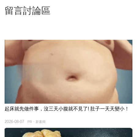
留言討論區
起床就先做件事，沒三天小腹就不見了! 肚子一天天變小！
2026-08-07
PR・新素簡