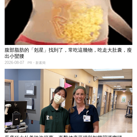
腹部脂肪的「剋星」找到了，常吃這幾物，吃走大肚囊，瘦
出小蠻腰
2026-08-07
PR・新素簡