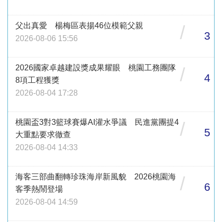
父出真愛 楊梅區表揚46位模範父親
/
3
2026-08-06 15:56
2026國家卓越建設獎成果耀眼 桃園工務團隊
/
4
8項工程獲獎
2026-08-04 17:28
桃園盃3對3籃球賽爆AI灌水爭議 民進黨團提4
/
5
大重點要求徹查
2026-08-04 14:33
海客三部曲翻轉珍珠海岸新風貌 2026桃園海
/
6
客季熱鬧登場
2026-08-04 14:59