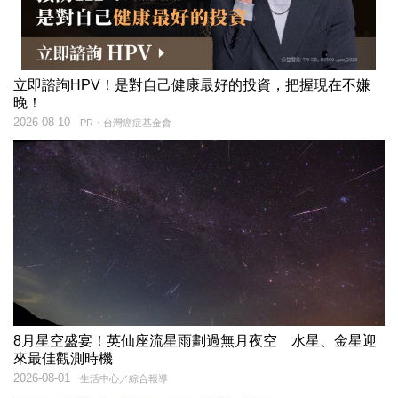
立即諮詢HPV！是對自己健康最好的投資，把握現在不嫌
晚！
2026-08-10
PR・台灣癌症基金會
8月星空盛宴！英仙座流星雨劃過無月夜空 水星、金星迎
來最佳觀測時機
2026-08-01
生活中心／綜合報導