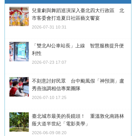
兒童劇與舞蹈巡演深入臺北四大行政區 北
市客委會打造夏日社區藝文饗宴
2026-07-31 10:31
「雙北AI公車站長」上線 智慧服務提升便
利性
2026-07-23 17:07
不刻意討好民眾 台中颱風假「神預測」盧
秀燕強調相信專業團隊
2026-07-10 17:25
臺北城市最美的長鏡頭！ 重溫敦化南路林
蔭大道半世紀「電影美學」
2026-06-09 08:20