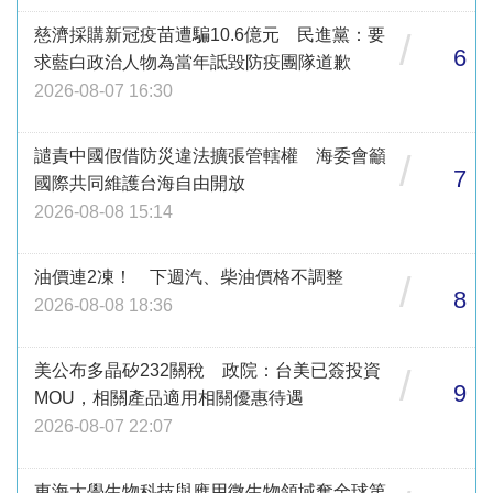
慈濟採購新冠疫苗遭騙10.6億元 民進黨：要
/
6
求藍白政治人物為當年詆毀防疫團隊道歉
2026-08-07 16:30
譴責中國假借防災違法擴張管轄權 海委會籲
/
7
國際共同維護台海自由開放
2026-08-08 15:14
油價連2凍！ 下週汽、柴油價格不調整
/
8
2026-08-08 18:36
美公布多晶矽232關稅 政院：台美已簽投資
/
9
MOU，相關產品適用相關優惠待遇
2026-08-07 22:07
東海大學生物科技與應用微生物領域奪全球第