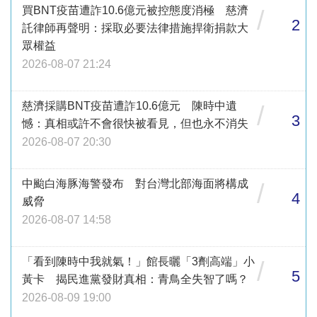
買BNT疫苗遭詐10.6億元被控態度消極 慈濟
/
2
託律師再聲明：採取必要法律措施捍衛捐款大
眾權益
2026-08-07 21:24
慈濟採購BNT疫苗遭詐10.6億元 陳時中遺
/
3
憾：真相或許不會很快被看見，但也永不消失
2026-08-07 20:30
中颱白海豚海警發布 對台灣北部海面將構成
/
4
威脅
2026-08-07 14:58
「看到陳時中我就氣！」館長曬「3劑高端」小
/
5
黃卡 揭民進黨發財真相：青鳥全失智了嗎？
2026-08-09 19:00