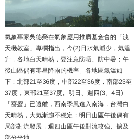
氣象專家吳德榮在氣象應用推廣基金會的「洩
天機教室」專欄指出，今(2)日水氣減少，氣溫
升，各地白天晴熱，要注意防晒、防中暑；午
後山區偶有零星降雨的機率。各地區氣溫如
下：北部21至36度，中部22至36度，南部23至
37度，東部21至37度。明日、週四(3、4日)
「薔蜜」已遠離，西南季風進入南海，台灣白
天晴熱，大氣漸趨不穩定；明日山區午後偶有
局部對流發展，週四山區午後對流較強、擴及
部分平地。