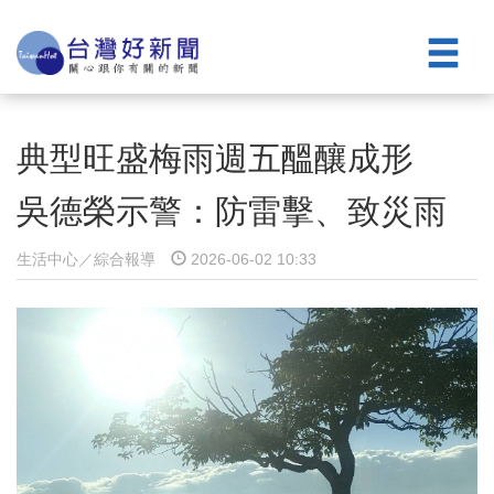
典型旺盛梅雨週五醞釀成形
吳德榮示警：防雷擊、致災雨
生活中心／綜合報導
2026-06-02 10:33