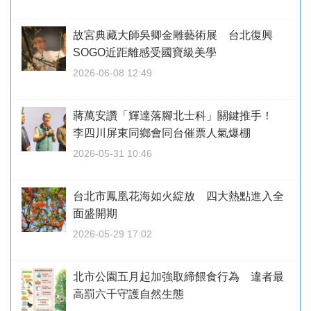
故宮典藏大師吳卿金雕藝術展 台北復興
SOGO近距離感受國寶級美學
2026-06-08 12:49
蔣萬安讚「輝達落腳北士科」關鍵推手！
李四川屏東同鄉會同台催票人氣爆棚
2026-05-31 10:46
台北市鳳凰花海如火綻放 四大熱點進入全
面盛開期
2026-05-29 17:02
北市公園五月起加強取締餵食行為 違者最
高罰六千守護自然生態