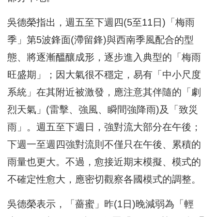
吳德榮指出，週五至下週四(5至11日)「梅雨
季」第5波鋒面(滯留鋒)與西南季風配合的型
態、將逐漸醞釀成形，逐步進入典型的「梅雨
旺盛期」；因大氣很不穩定，易有「中小尺度
系統」在其附近被激發，應注意其伴隨的「劇
烈天氣」(雷擊、強風、瞬間強降雨)及「致災
雨」。週五至下週日，強對流大部分在午後；
下週一至週四強對流則不僅只在午後、累積的
雨量也更大。不過，愈接近期末模擬、模式的
不確定性愈大，應密切觀察各國模式的調整。
吳德榮表示，「薔蜜」昨(1日)晚減弱為「輕