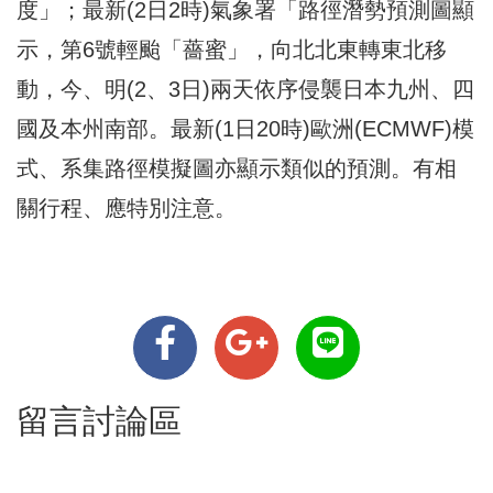
度」；最新(2日2時)氣象署「路徑潛勢預測圖顯
示，第6號輕颱「薔蜜」，向北北東轉東北移
動，今、明(2、3日)兩天依序侵襲日本九州、四
國及本州南部。最新(1日20時)歐洲(ECMWF)模
式、系集路徑模擬圖亦顯示類似的預測。有相
關行程、應特別注意。
留言討論區