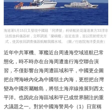
海巡署5月15日又發現中國籍「同濟號」科研船於花蓮港東方33浬非
法投放科儀器材，立即調派「蘭嶼艦」迫近造浪，並以照射燈光方
式，使其收回調查儀器航離我國水域。（圖／行政院海洋委員會）
近年中共軍機、軍艦近台周邊海空域巡航已常
態化，時不時亦在台海周遭進行海空聯合演
習，不僅影響台海周遭區域和平，中國更企圖
把台灣海峽內化為中國領土內海，更想把台灣
變為中國所屬離島，將領土海岸線推展到西太
平洋。也因此台海區域和平已成世界關注的重
大議題之一。對於中國海警局今（1）日宣稱