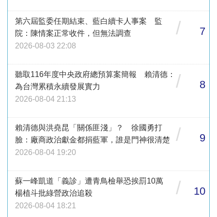
第六屆監委任期結束、藍白續卡人事案 監
/
7
院：陳情案正常收件，但無法調查
2026-08-03 22:08
聽取116年度中央政府總預算案簡報 賴清德：
/
8
為台灣累積永續發展實力
2026-08-04 21:13
賴清德與洪堯昆「關係匪淺」？ 徐國勇打
/
9
臉：廠商政治獻金都捐藍軍，誰是門神很清楚
2026-08-04 19:20
蘇一峰凱道「義診」遭青鳥檢舉恐挨罰10萬
/
10
楊植斗批綠營政治追殺
2026-08-04 18:21