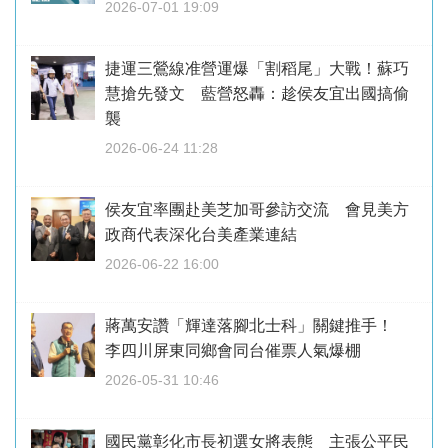
2026-07-01 19:09
捷運三鶯線准營運爆「割稻尾」大戰！蘇巧
慧搶先發文 藍營怒轟：趁侯友宜出國搞偷
襲
2026-06-24 11:28
侯友宜率團赴美芝加哥參訪交流 會見美方
政商代表深化台美產業連結
2026-06-22 16:00
蔣萬安讚「輝達落腳北士科」關鍵推手！
李四川屏東同鄉會同台催票人氣爆棚
2026-05-31 10:46
國民黨彰化市長初選女將表態 主張公平民