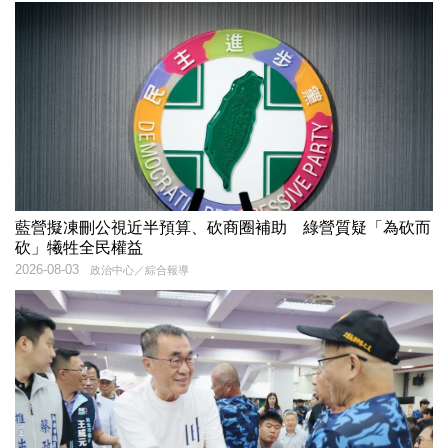
藍營擬凍刪公視近半預算、砍商圈補助 綠營質疑「為砍而
砍」犧牲全民權益
2026-08-03
政治中心／綜合報導