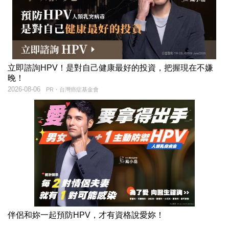
立即諮詢HPV！是對自己健康最好的投資，把握現在不嫌
晚！
2026-08-06
PR・台灣癌症基金會
伴侶和妳一起預防HPV，才有資格說愛妳！