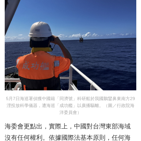
5月7日海巡署偵獲中國籍「同濟號」科研船於我國鵝鑾鼻東南方29
浬投放科學儀器，遭海巡「成功艦」以廣播驅離。（圖／行政院海
洋委員會）
海委會更點出，實際上，中國對台灣東部海域
沒有任何權利。依據國際法基本原則，任何海