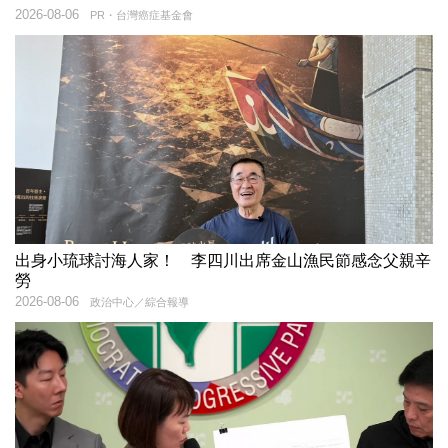
2026-08-06
PR・台灣癌症基金會
出身小琉球討海人家！ 李四川出席金山漁民節感念父親辛
勞
2026-08-06
政治中心／綜合報導