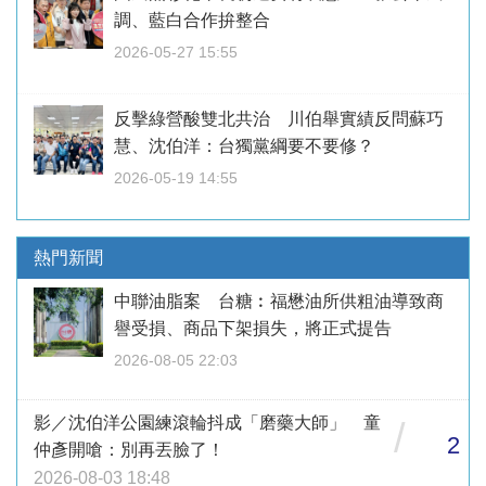
調、藍白合作拚整合
2026-05-27 15:55
反擊綠營酸雙北共治 川伯舉實績反問蘇巧
慧、沈伯洋：台獨黨綱要不要修？
2026-05-19 14:55
熱門新聞
中聯油脂案 台糖︰福懋油所供粗油導致商
譽受損、商品下架損失，將正式提告
2026-08-05 22:03
影／沈伯洋公園練滾輪抖成「磨藥大師」 童
/
2
仲彥開嗆：別再丟臉了！
2026-08-03 18:48