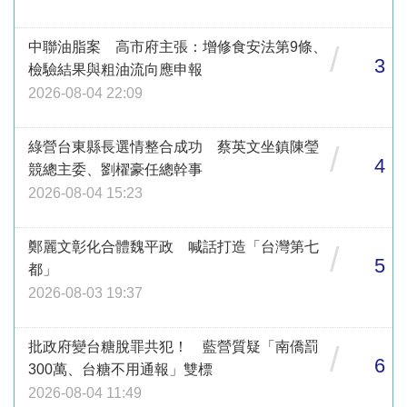
中聯油脂案 高市府主張：增修食安法第9條、
/
3
檢驗結果與粗油流向應申報
2026-08-04 22:09
綠營台東縣長選情整合成功 蔡英文坐鎮陳瑩
/
4
競總主委、劉櫂豪任總幹事
2026-08-04 15:23
鄭麗文彰化合體魏平政 喊話打造「台灣第七
/
5
都」
2026-08-03 19:37
批政府變台糖脫罪共犯！ 藍營質疑「南僑罰
/
6
300萬、台糖不用通報」雙標
2026-08-04 11:49