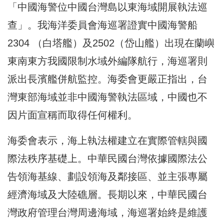
「中國海警位中國台灣島以東海域開展執法巡
查」。我海洋委員會海巡署證實中國海警船
2304 （白塔艦）及2502（岱山艦）出現在蘭嶼
東南東方我國限制水域外編隊航行，海巡署則
派出長濱艦併航監控。海委會更嚴正指出，台
灣東部海域並非中國海警執法區域，中國也不
因片面宣稱而取得任何權利。
海委會表示，海上執法權建立在實際管轄與國
際法秩序基礎上。中華民國台灣依據國際法公
告領海基線、劃設領海及鄰接區、並主張專屬
經濟海域及大陸礁層。長期以來，中華民國台
灣政府管理台灣周邊海域，海巡署始終是維護