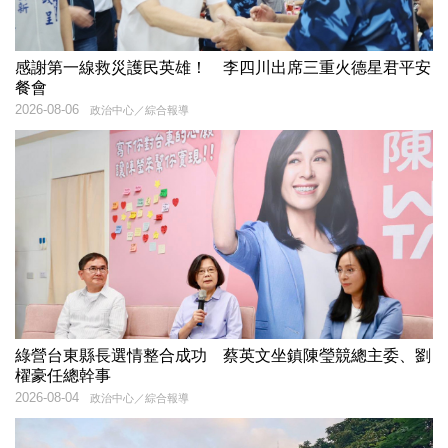
感謝第一線救災護民英雄！ 李四川出席三重火德星君平安
餐會
2026-08-06
政治中心／綜合報導
綠營台東縣長選情整合成功 蔡英文坐鎮陳瑩競總主委、劉
櫂豪任總幹事
2026-08-04
政治中心／綜合報導