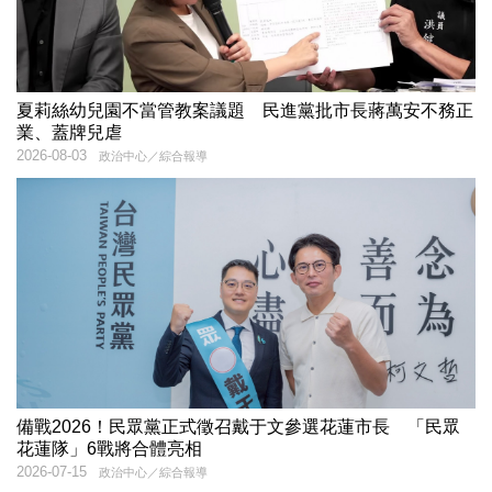
夏莉絲幼兒園不當管教案議題 民進黨批市長蔣萬安不務正
業、蓋牌兒虐
2026-08-03
政治中心／綜合報導
備戰2026！民眾黨正式徵召戴于文參選花蓮市長 「民眾
花蓮隊」6戰將合體亮相
2026-07-15
政治中心／綜合報導