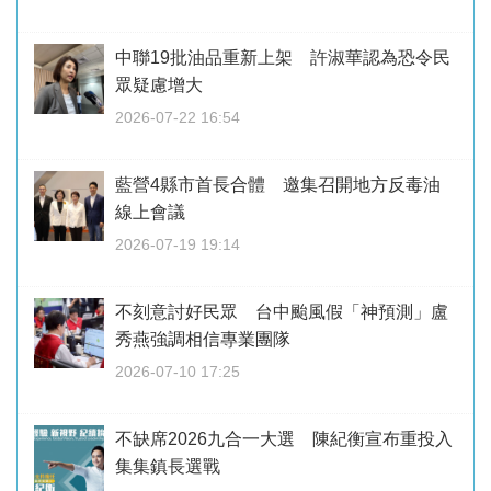
中聯19批油品重新上架 許淑華認為恐令民
眾疑慮增大
2026-07-22 16:54
藍營4縣市首長合體 邀集召開地方反毒油
線上會議
2026-07-19 19:14
不刻意討好民眾 台中颱風假「神預測」盧
秀燕強調相信專業團隊
2026-07-10 17:25
不缺席2026九合一大選 陳紀衡宣布重投入
集集鎮長選戰