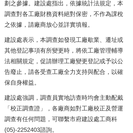
劃之參據。建設處指出，依據統計法規定，本
調查對各工廠財務資料絕對保密，不作為課稅
之依據，請廠商放心並詳實填報。
建設處表示，本調查如發現工廠歇業、遷址或
其他登記事項有所變更時，將依工廠管理輔導
法相關規定，促請辦理工廠變更登記或予以公
告廢止，請各受查工廠全力支持與配合，以確
保自身權益。
建設處強調，調查員實地訪查時均會主動配戴
「校正調查證」，各廠商如對工廠校正及營運
調查有任何問題，可聯繫市府建設處工商科
(05)-2252403諮詢。