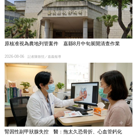
原核准視為農地列管案件 嘉縣8月中旬展開清查作業
2026-08-06
記者陳致愷／嘉義報導
腎因性副甲狀腺失控 醫：拖太久恐骨折、心血管鈣化