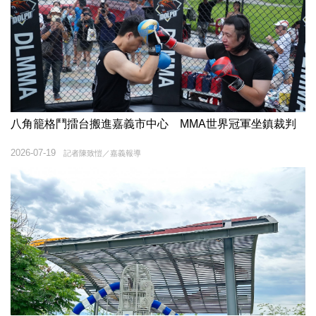
八角籠格鬥擂台搬進嘉義市中心 MMA世界冠軍坐鎮裁判
2026-07-19
記者陳致愷／嘉義報導