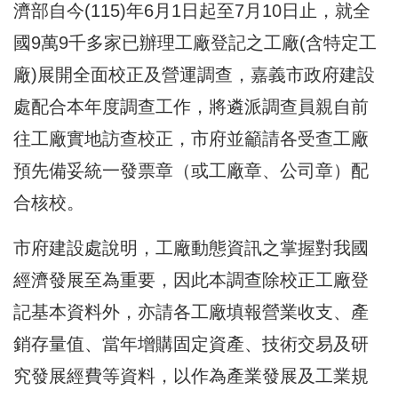
濟部自今(115)年6月1日起至7月10日止，就全
國9萬9千多家已辦理工廠登記之工廠(含特定工
廠)展開全面校正及營運調查，嘉義市政府建設
處配合本年度調查工作，將遴派調查員親自前
往工廠實地訪查校正，市府並籲請各受查工廠
預先備妥統一發票章（或工廠章、公司章）配
合核校。
市府建設處說明，工廠動態資訊之掌握對我國
經濟發展至為重要，因此本調查除校正工廠登
記基本資料外，亦請各工廠填報營業收支、產
銷存量值、當年增購固定資產、技術交易及研
究發展經費等資料，以作為產業發展及工業規