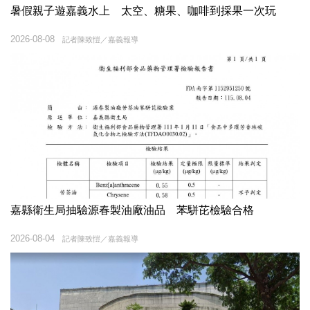
暑假親子遊嘉義水上 太空、糖果、咖啡到採果一次玩
2026-08-08
記者陳致愷／嘉義報導
嘉縣衛生局抽驗源春製油廠油品 苯駢芘檢驗合格
2026-08-04
記者陳致愷／嘉義報導