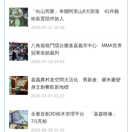
「向山而聚」串聯阿里山8大部落 41件藝
術裝置陪伴旅人
2026-07-21 16:46
八角籠格鬥擂台搬進嘉義市中心 MMA世界
冠軍坐鎮裁判
2026-07-19 19:03
嘉義農村老空間大活化 舊穀倉、碾米廠變
身文創餐飲新地標
2026-07-07 21:23
全臺首創3D樹木管理平台 「嘉森映像」
7/1亮相
2026-06-30 15:31