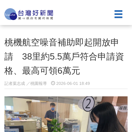
桃機航空噪音補助即起開放申
請 38里約5.5萬戶符合申請資
格、最高可領6萬元
記者葉志成 ／桃園報導
2026-06-01 18:49