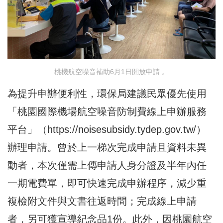
桃機航空噪音補助6月1日開放申請 。
為提升申辦便利性，環保局建議民眾優先使用
「桃園國際機場航空噪音防制費線上申辦服務
平台」（
https://noisesubsidy.tydep.gov.tw/
）
辦理申請。曾於上一梯次完成申請且資料未異
動者，本次僅需上傳申請人身分證及半年內任
一期電費單，即可快速完成申辦程序，減少重
複檢附文件與文書往返時間；完成線上申請
者，另可獲宣導紀念品1份。此外，因桃園航空