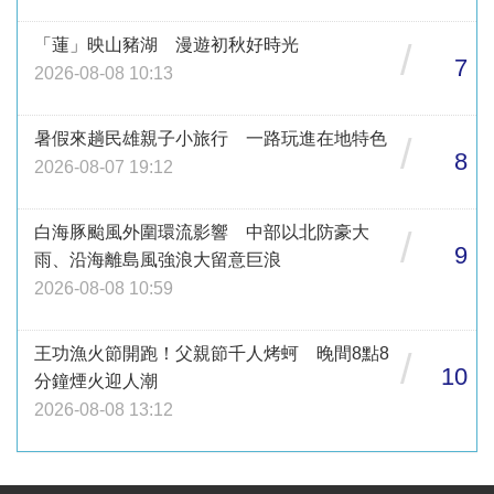
「蓮」映山豬湖 漫遊初秋好時光
/
7
2026-08-08 10:13
暑假來趟民雄親子小旅行 一路玩進在地特色
/
8
2026-08-07 19:12
白海豚颱風外圍環流影響 中部以北防豪大
/
9
雨、沿海離島風強浪大留意巨浪
2026-08-08 10:59
王功漁火節開跑！父親節千人烤蚵 晚間8點8
/
10
分鐘煙火迎人潮
2026-08-08 13:12