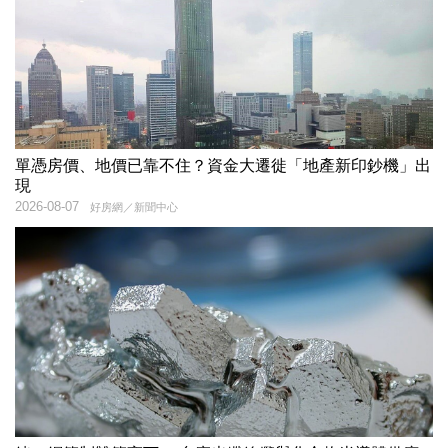
單憑房價、地價已靠不住？資金大遷徙「地產新印鈔機」出
現
2026-08-07
好房網／新聞中心