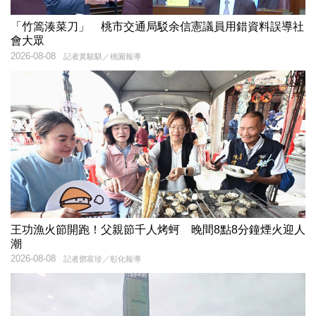
「竹篙湊菜刀」 桃市交通局駁余信憲議員用錯資料誤導社
會大眾
2026-08-08
記者黃駿騏／桃園報導
王功漁火節開跑！父親節千人烤蚵 晚間8點8分鐘煙火迎人
潮
2026-08-08
記者鄧富珍／彰化報導