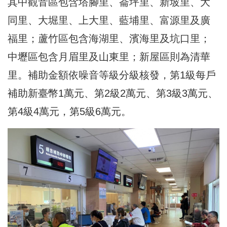
其中觀音區包含塔腳里、崙坪里、新坡里、大
同里、大堀里、上大里、藍埔里、富源里及廣
福里；蘆竹區包含海湖里、濱海里及坑口里；
中壢區包含月眉里及山東里；新屋區則為清華
里。補助金額依噪音等級分級核發，第1級每戶
補助新臺幣1萬元、第2級2萬元、第3級3萬元、
第4級4萬元，第5級6萬元。