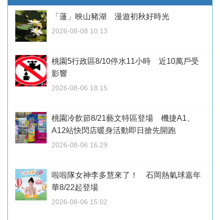
「蓮」映山豬湖 漫遊初秋好時光
2026-08-08 10:13
桃園5行政區8/10停水11小時 近10萬戶受
影響
2026-08-06 18:15
桃園冷飲節8/21藝文特區登場 機捷A1、
A12站快閃店暖身活動即日搶先開跑
2026-08-06 16:29
啦啦隊女神李多慧來了！ 石岡熱氣球嘉年
華8/22起登場
2026-08-06 15:02