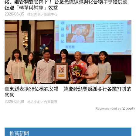
鍺、銦管制雙管齊下！ 台廠光纖線纜與化合物半導體供應
鏈迎「轉單與補庫」效益
2026-08-05
理財周刊／新聞中心
臺東縣表揚36位模範父親 饒慶鈴頒獎感謝各行各業打拼的
爸爸
2026-08-08
地方中心／台東報導
Recommended by
推薦新聞