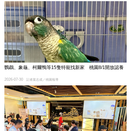
鸚鵡、象龜、柯爾鴨等15隻特寵找新家 桃園8/1開放認養
2026-07-30
記者葉志成／桃園報導