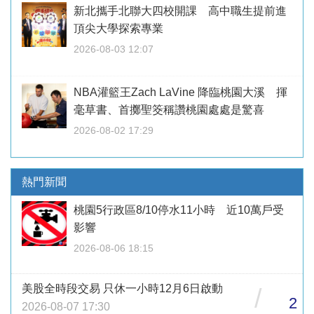
新北攜手北聯大四校開課 高中職生提前進
頂尖大學探索專業
2026-08-03 12:07
NBA灌籃王Zach LaVine 降臨桃園大溪 揮
毫草書、首擲聖筊稱讚桃園處處是驚喜
2026-08-02 17:29
熱門新聞
桃園5行政區8/10停水11小時 近10萬戶受
影響
2026-08-06 18:15
美股全時段交易 只休一小時12月6日啟動
/
2
2026-08-07 17:30