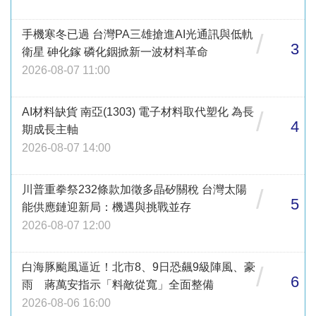
手機寒冬已過 台灣PA三雄搶進AI光通訊與低軌
/
3
衛星 砷化鎵 磷化銦掀新一波材料革命
2026-08-07 11:00
AI材料缺貨 南亞(1303) 電子材料取代塑化 為長
/
4
期成長主軸
2026-08-07 14:00
川普重拳祭232條款加徵多晶矽關稅 台灣太陽
/
5
能供應鏈迎新局：機遇與挑戰並存
2026-08-07 12:00
白海豚颱風逼近！北市8、9日恐飆9級陣風、豪
/
6
雨 蔣萬安指示「料敵從寬」全面整備
2026-08-06 16:00