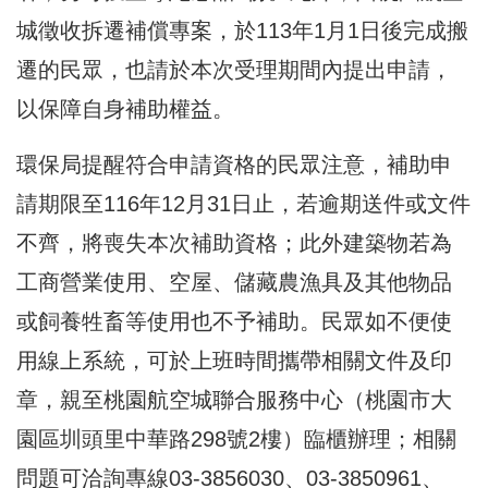
城徵收拆遷補償專案，於113年1月1日後完成搬
遷的民眾，也請於本次受理期間內提出申請，
以保障自身補助權益。
環保局提醒符合申請資格的民眾注意，補助申
請期限至116年12月31日止，若逾期送件或文件
不齊，將喪失本次補助資格；此外建築物若為
工商營業使用、空屋、儲藏農漁具及其他物品
或飼養牲畜等使用也不予補助。民眾如不便使
用線上系統，可於上班時間攜帶相關文件及印
章，親至桃園航空城聯合服務中心（桃園市大
園區圳頭里中華路298號2樓）臨櫃辦理；相關
問題可洽詢專線03-3856030、03-3850961、