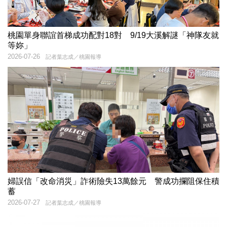
桃園單身聯誼首梯成功配對18對 9/19大溪解謎「神隊友就
等妳」
2026-07-26
記者葉志成／桃園報導
婦誤信「改命消災」詐術險失13萬餘元 警成功攔阻保住積
蓄
2026-07-27
記者葉志成／桃園報導