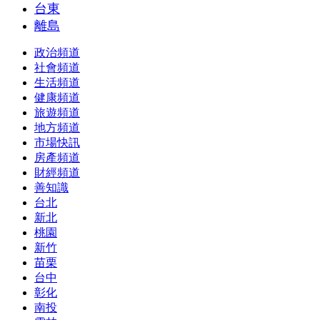
台東
離島
政治頻道
社會頻道
生活頻道
健康頻道
旅遊頻道
地方頻道
市場快訊
房產頻道
財經頻道
善知識
台北
新北
桃園
新竹
苗栗
台中
彰化
南投