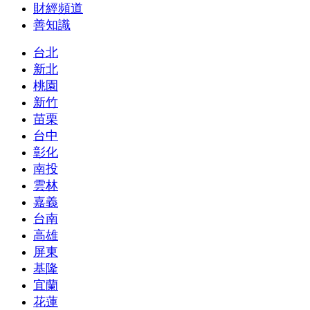
財經頻道
善知識
台北
新北
桃園
新竹
苗栗
台中
彰化
南投
雲林
嘉義
台南
高雄
屏東
基隆
宜蘭
花蓮