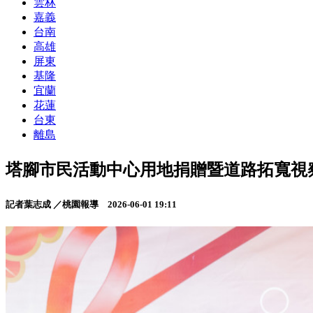
雲林
嘉義
台南
高雄
屏東
基隆
宜蘭
花蓮
台東
離島
塔腳市民活動中心用地捐贈暨道路拓寬視
記者葉志成 ／桃園報導
2026-06-01 19:11