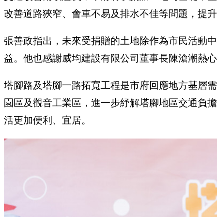
改善道路狹窄、會車不易及排水不佳等問題，提升
張善政指出，未來受捐贈的土地除作為市民活動中
益。他也感謝威均建設有限公司董事長陳滄潮熱心
塔腳路及塔腳一路拓寬工程是市府回應地方基層需
園區及觀音工業區，進一步紓解塔腳地區交通負擔
活更加便利、宜居。