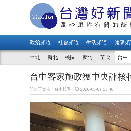
政治頻道
社會頻道
生活頻道
健康頻
台北
新北
桃園
新竹
苗栗
台中
台中客家施政獲中央評核
記者王文吉／台中報導
2026-06-01 16:48