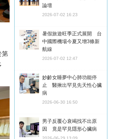
論壇
2026-07-02 16:23
暑假旅遊旺季正式展開 台
中國際機場今夏又增3條新
航線
於第
2026-07-02 12:47
多
妙齡女睡夢中心肺功能停
止 醫揪出罕見先天性心臟
病
2026-06-30 16:50
男子反覆心衰竭找不出原
因 竟是罕見隱形心臟病
2026-06-29 13:09