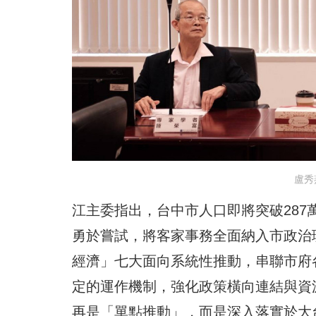
盧秀
江主委指出，台中市人口即將突破287
勇於嘗試，將客家事務全面納入市政治
經濟」七大面向系統性推動，串聯市府
定的運作機制，強化政策橫向連結與資
再是「單點推動」，而是深入落實於大