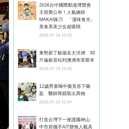
2026台中國際動漫博覽會
主視覺公布！人氣繪師
MAKAI操刀 「漫味食光」
美食系美少女超吸睛
2026-07-24 15:55
東勢新丁粄揚名大洋洲 30
斤龜粄首站到澳洲布里斯本
2026-07-23 10:56
12歲男童喝中藥竟吞下藥
匙 醫師胃鏡取出異物
2026-07-13 11:04
打造台灣下一座護國神山
中市府攜手AIT辦無人載具