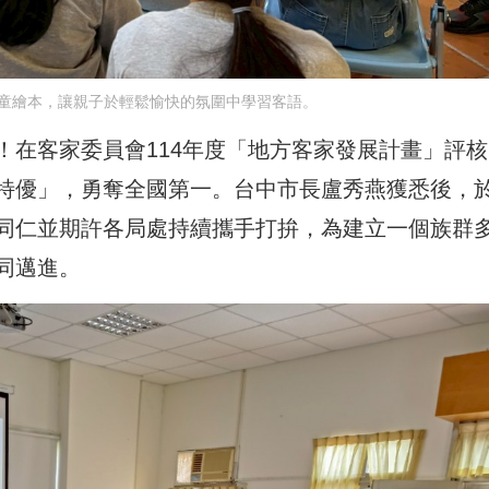
童繪本，讓親子於輕鬆愉快的氛圍中學習客語。
！在客家委員會114年度「地方客家發展計畫」評核
特優」，勇奪全國第一。台中市長盧秀燕獲悉後，
同仁並期許各局處持續攜手打拚，為建立一個族群
同邁進。