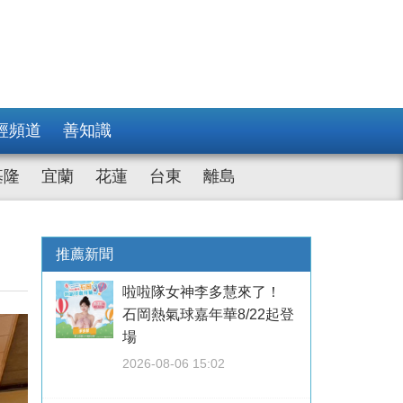
經頻道
善知識
基隆
宜蘭
花蓮
台東
離島
推薦新聞
啦啦隊女神李多慧來了！
石岡熱氣球嘉年華8/22起登
場
2026-08-06 15:02