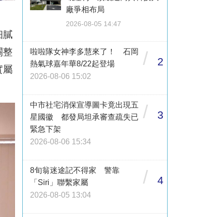
廠爭相布局
2026-08-05 14:47
細膩
關整
啦啦隊女神李多慧來了！ 石岡
/
2
熱氣球嘉年華8/22起登場
實屬
2026-08-06 15:02
中市社宅消保宣導圖卡竟出現五
/
3
星國徽 都發局坦承審查疏失已
緊急下架
2026-08-06 15:34
8旬翁迷途記不得家 警靠
/
4
「Siri」聯繫家屬
2026-08-05 13:04