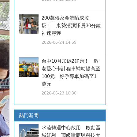
200萬傳家金飾險成垃
圾！ 東勢清潔隊員30分鐘
神速尋獲
2026-06-24 14:59
台中10月加碼2好康！ 敬
老愛心卡計程車補助提高至
100元、好孕專車加碼至1
萬元
2026-06-23 16:30
熱門新聞
水湳轉運中心啟用 啟動區
域紅利 頂級建商與科技大