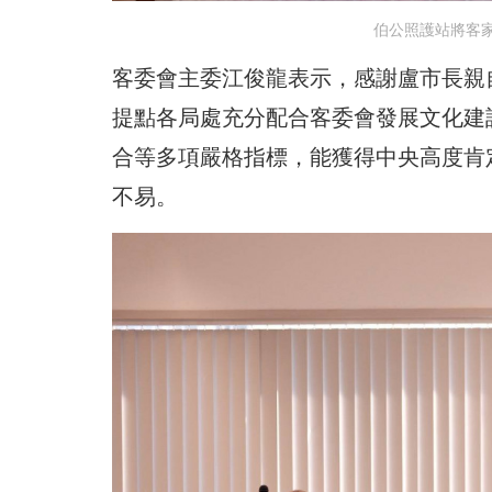
伯公照護站將客
客委會主委江俊龍表示，感謝盧市長親
提點各局處充分配合客委會發展文化建
合等多項嚴格指標，能獲得中央高度肯
不易。