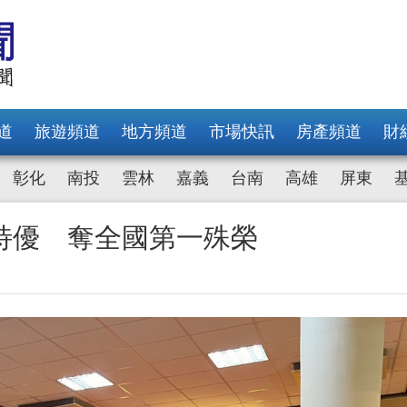
道
旅遊頻道
地方頻道
市場快訊
房產頻道
財
彰化
南投
雲林
嘉義
台南
高雄
屏東
特優 奪全國第一殊榮