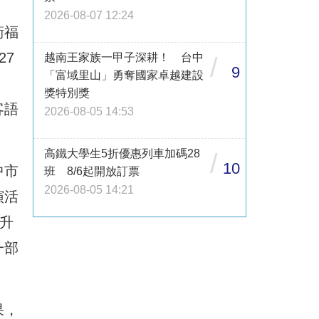
2026-08-07 12:24
衛福
27
越南王家族一甲子深耕！ 台中
/
9
「富域里山」勇奪國家卓越建設
獎特別獎
客語
2026-08-05 14:53
高鐵大學生5折優惠列車加碼28
/
10
中市
班 8/6起開放訂票
2026-08-05 14:21
演活
升
一部
果，