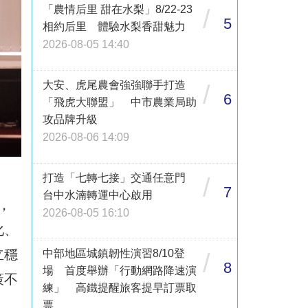
「農情后里 甜在水梨」8/22-23
/
5
相約后里 體驗水梨香甜魅力
2026-08-05 14:40
大安、虎尾農會強強聯手打造
/
6
「飛虎大聯盟」 中市農業局助
攻品牌升級
2026-08-06 14:09
打造「七轉七接」交通任意門
/
7
台中水湳轉運中心啟用
，
2026-08-05 16:10
化、
立穩
中部地區城鎮韌性演習8/10登
/
8
場 首度舉辦「行動網路降速演
策不
練」 高鐵提醒旅客提早訂票取
票