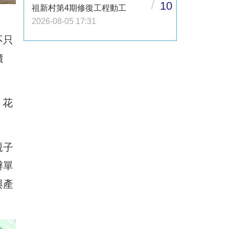
/
10
祖新村第4期修復工程動工
2026-08-05 17:31
不只
價
－花
親子
辦單
與產