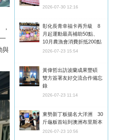
2026-07-30 12:16
彰化長青幸福卡再升級 8
」，
月起運動最高補助50點、
一
10月農漁會消費折抵200點
動與
2026-07-23 15:54
黃偉哲出訪波蘭成果豐碩
雙方簽署友好交流合作備忘
錄
2026-07-23 11:14
東勢新丁粄揚名大洋洲 30
斤龜粄首站到澳洲布里斯本
2026-07-23 10:56