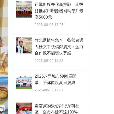
迎戰廚餘去化新挑戰 南投
縣推家用廚餘機補助每戶最
高5000元
2026-08-05 17:23
竹北選情告急？ 藍營參選
人杜文中致信鄭麗文：藍白
合作絕不能喪失尊嚴
2026-08-04 11:28
2026八里城市沙雕展開
幕 陪你歡度夏日慶典
2026-08-02 12:01
臺南實物愛心銀行深耕社
區 全市布建率達100%