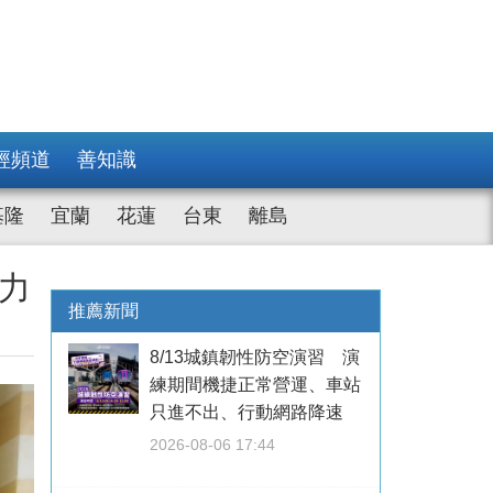
經頻道
善知識
基隆
宜蘭
花蓮
台東
離島
魅力
推薦新聞
8/13城鎮韌性防空演習 演
練期間機捷正常營運、車站
只進不出、行動網路降速
2026-08-06 17:44