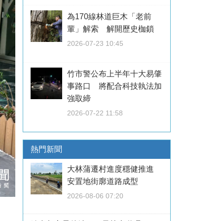
為170線林道巨木「老前
輩」解索 解開歷史枷鎖
2026-07-23 10:45
竹市警公布上半年十大易肇
事路口 將配合科技執法加
強取締
2026-07-22 11:58
熱門新聞
大林蒲遷村進度穩健推進
安置地街廓道路成型
2026-08-06 07:20