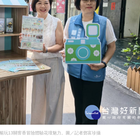
票暢玩13關窨香冒險體驗花壇魅力。圖／記者鄧富珍攝