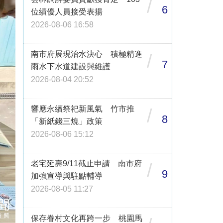
/
6
位績優人員接受表揚
2026-08-06 16:58
南市府展現治水決心 積極精進
/
7
雨水下水道建設與維護
2026-08-04 20:52
響應永續祭祀新風氣 竹市推
/
8
「新紙錢三燒」政策
2026-08-06 15:12
老宅延壽9/11截止申請 南市府
/
9
加強宣導與駐點輔導
2026-08-05 11:27
保存眷村文化再跨一步 桃園馬