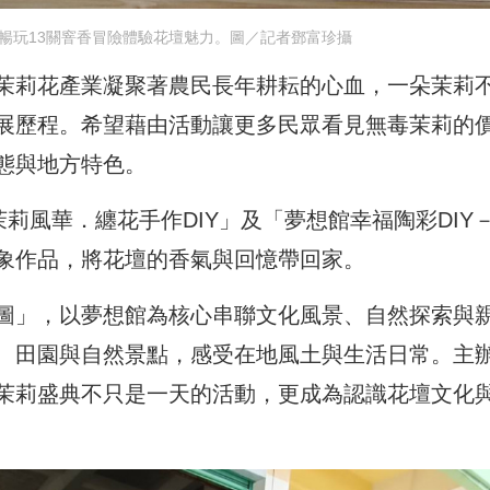
票暢玩13關窨香冒險體驗花壇魅力。圖／記者鄧富珍攝
茉莉花產業凝聚著農民長年耕耘的心血，一朵茉莉
展歷程。希望藉由活動讓更多民眾看見無毒茉莉的
態與地方特色。
莉風華．纏花手作DIY」及「夢想館幸福陶彩DIY
象作品，將花壇的香氣與回憶帶回家。
圖」，以夢想館為核心串聯文化風景、自然探索與
、田園與自然景點，感受在地風土與生活日常。主
茉莉盛典不只是一天的活動，更成為認識花壇文化