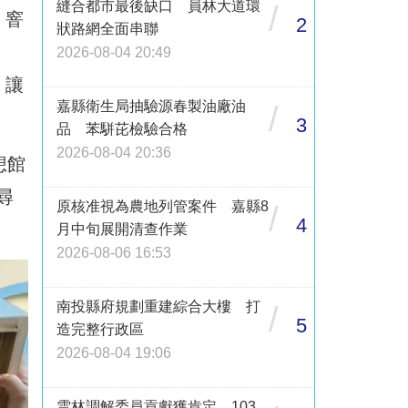
縫合都市最後缺口 員林大道環
/
、窨
2
狀路網全面串聯
2026-08-04 20:49
，讓
嘉縣衛生局抽驗源春製油廠油
/
3
品 苯駢芘檢驗合格
2026-08-04 20:36
想館
尋
原核准視為農地列管案件 嘉縣8
/
4
月中旬展開清查作業
2026-08-06 16:53
南投縣府規劃重建綜合大樓 打
/
5
造完整行政區
2026-08-04 19:06
雲林調解委員貢獻獲肯定 103