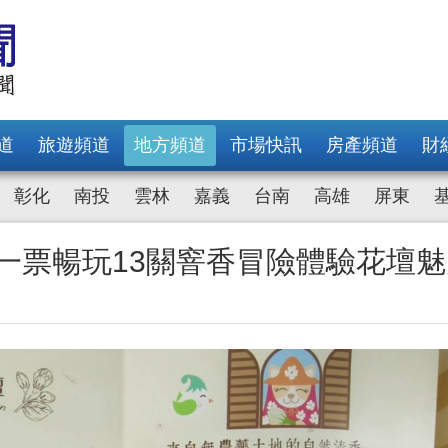
道
旅遊頻道
地方頻道
市場快訊
房產頻道
財
彰化
南投
雲林
嘉義
台南
高雄
屏東
 一票暢玩13關窨香冒險體驗花壇