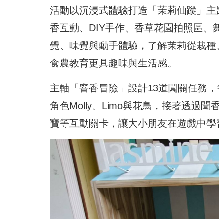
活動以沉浸式體驗打造「茉莉仙蹤」主
香互動、DIY手作、香草花園拍照區
覺、味覺與動手體驗，了解茉莉從栽種
食農教育更具趣味與生活感。
主軸「窨香冒險」設計13道闖關任務
角色Molly、Limo與花鳥，接著透
寶等互動關卡，讓大小朋友在遊戲中學