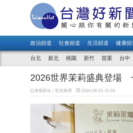
政治頻道
社會頻道
生活頻道
健康頻
台北
新北
桃園
新竹
苗栗
台中
2026世界茉莉盛典登場
記者鄧富珍／彰化報導
2026-06-01 15:50