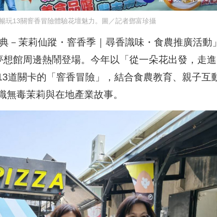
票暢玩13關窨香冒險體驗花壇魅力。圖／記者鄧富珍攝
盛典－茉莉仙蹤・窨香季｜尋香識味・食農推廣活動
壇夢想館周邊熱鬧登場。今年以「從一朵花出發，走進
13道關卡的「窨香冒險」，結合食農教育、親子互
識無毒茉莉與在地產業故事。