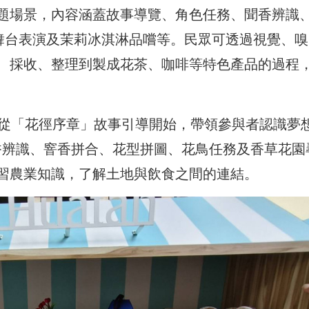
題場景，內容涵蓋故事導覽、角色任務、聞香辨識
、舞台表演及茉莉冰淇淋品嚐等。民眾可透過視覺、嗅
、採收、整理到製成花茶、咖啡等特色產品的過程
，從「花徑序章」故事引導開始，帶領參與者認識夢
過聞香辨識、窨香拼合、花型拼圖、花鳥任務及香草花園
習農業知識，了解土地與飲食之間的連結。