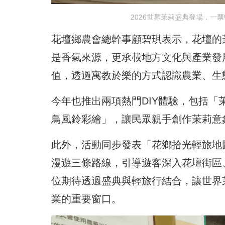
2026世界茉莉盛典登場，一
花壇鄉農會總幹事顧碧琪表示，花壇的
是香氣來源，更承載地方文化與產業發
值，透過寓教於樂的方式認識農業、生
今年也推出兩項熱門DIY體驗，包括「茉
鳥風鈴彩繪」，讓民眾親手創作茉莉意
此外，活動同步發表「花鄉拾光輕旅地
漫遊三條路線，引導遊客深入花壇街區
位期待透過盛典與輕旅行結合，讓世界
業的重要窗口。