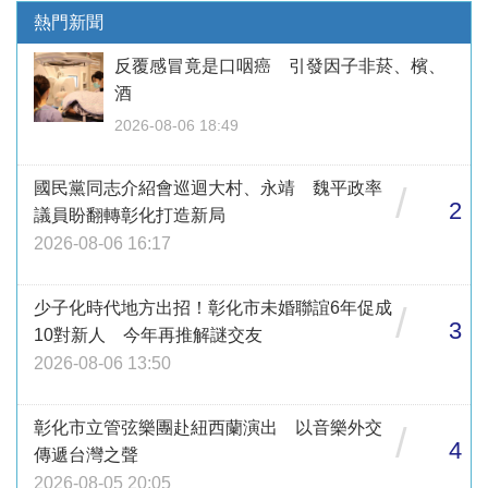
熱門新聞
反覆感冒竟是口咽癌 引發因子非菸、檳、
酒
2026-08-06 18:49
國民黨同志介紹會巡迴大村、永靖 魏平政率
/
2
議員盼翻轉彰化打造新局
2026-08-06 16:17
少子化時代地方出招！彰化市未婚聯誼6年促成
/
3
10對新人 今年再推解謎交友
2026-08-06 13:50
彰化市立管弦樂團赴紐西蘭演出 以音樂外交
/
4
傳遞台灣之聲
2026-08-05 20:05