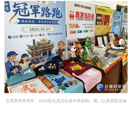
五馬齊奔賀馬年，2026彰化馬拉松嘉年華啟動。圖／記者鄧富珍攝