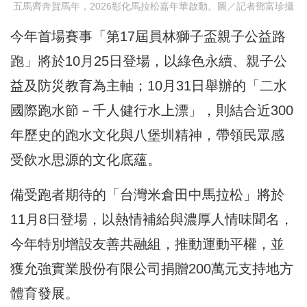
五馬齊奔賀馬年，2026彰化馬拉松嘉年華啟動。圖／記者鄧富珍攝
今年首場賽事「第17屆員林獅子盃親子公益路
跑」將於10月25日登場，以綠色永續、親子公
益及防災教育為主軸；10月31日舉辦的「二水
國際跑水節－千人健行水上漂」，則結合近300
年歷史的跑水文化與八堡圳精神，帶領民眾感
受飲水思源的文化底蘊。
備受跑者期待的「台灣米倉田中馬拉松」將於
11月8日登場，以熱情補給與濃厚人情味聞名，
今年特別增設友善共融組，推動運動平權，並
獲允強實業股份有限公司捐贈200萬元支持地方
體育發展。