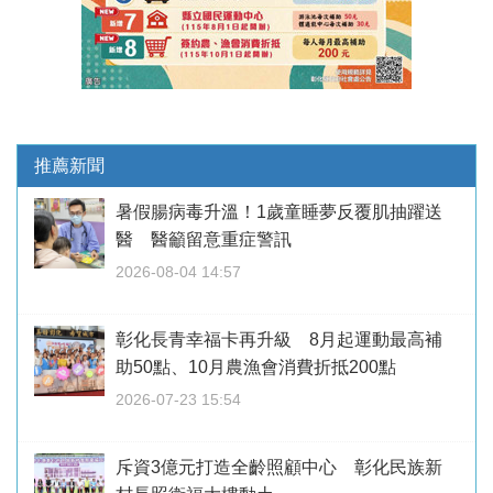
推薦新聞
暑假腸病毒升溫！1歲童睡夢反覆肌抽躍送
醫 醫籲留意重症警訊
2026-08-04 14:57
彰化長青幸福卡再升級 8月起運動最高補
助50點、10月農漁會消費折抵200點
2026-07-23 15:54
斥資3億元打造全齡照顧中心 彰化民族新