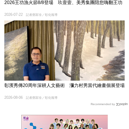
2026王功漁火節8/8登場 玖壹壹、美秀集團陪您嗨翻王功
2026-07-22
記者鄧富珍／彰化報導
彰濱秀傳20周年深耕人文藝術 瀰力村男當代繪畫個展登場
2026-08-06
記者鄧富珍／彰化報導
Recommended by