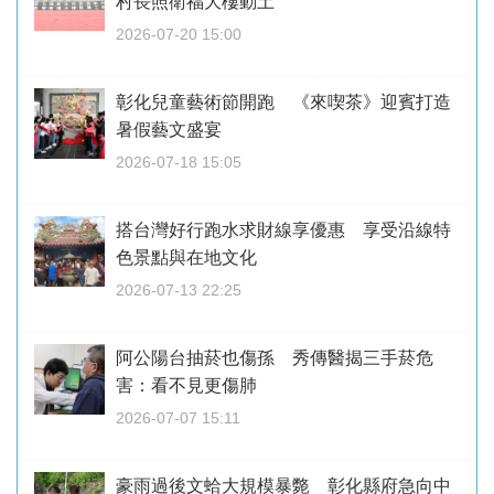
村長照衛福大樓動土
2026-07-20 15:00
彰化兒童藝術節開跑 《來喫茶》迎賓打造
暑假藝文盛宴
2026-07-18 15:05
搭台灣好行跑水求財線享優惠 享受沿線特
色景點與在地文化
2026-07-13 22:25
阿公陽台抽菸也傷孫 秀傳醫揭三手菸危
害：看不見更傷肺
2026-07-07 15:11
豪雨過後文蛤大規模暴斃 彰化縣府急向中