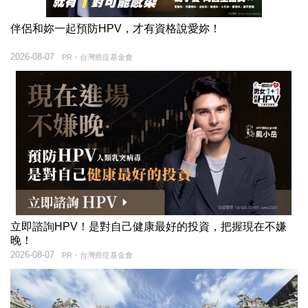
伴侶和妳一起預防HPV，才有資格說愛妳！
2026-08-07
PR・台灣癌症基金會
立即諮詢HPV！是對自己健康最好的投資，把握現在不嫌
晚！
2026-08-07
PR・台灣癌症基金會