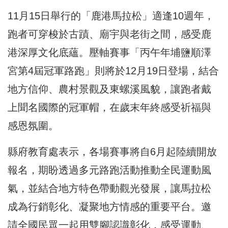
11月15日舉行的「鹿港馬拉松」適逢10週年，
跑者可穿梭於古蹟、廟宇與老街之間，感受鹿
港深厚文化底蘊。壓軸賽事「丙午年埔鹽順澤
宮第4屆冠軍路跑」則將於12月19日登場，結合
地方信仰、農村景觀及東螺溪風貌，讓跑者戴
上聞名國際的冠軍帽，在歲末年終感受祈福與
感恩氛圍。
縣府教育處表示，各場賽事將自6月起陸續開放
報名，期盼透過多元路跑活動推動全民運動風
氣，並結合地方特色帶動觀光發展，讓馬拉松
成為行銷彰化、凝聚地方情感的重要平台。邀
請全國民眾一起用雙腳認識彰化，感受運動、