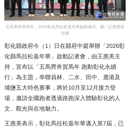
五馬齊奔賀馬年，2026彰化馬拉松嘉年華啟動儀式。圖／記者鄧富
珍攝
彰化縣政府今（1）日在縣府中庭舉辦「2026彰
化縣馬拉松嘉年華」啟動記者會，由王惠美主
持，宣布以「五馬齊奔賀馬年 跑動彰化永續
行」為主題，串聯員林、二水、田中、鹿港及
埔鹽五大特色賽事，將於10月至12月接力登
場，邀請全國跑者透過路跑深入體驗彰化的人
文、觀光與在地魅力。
王惠美表示，彰化馬拉松嘉年華邁入第7屆，已