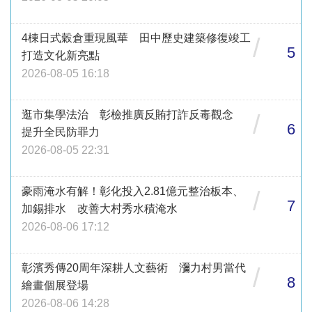
4棟日式穀倉重現風華 田中歷史建築修復竣工
/
5
打造文化新亮點
2026-08-05 16:18
逛市集學法治 彰檢推廣反賄打詐反毒觀念
/
6
提升全民防罪力
2026-08-05 22:31
豪雨淹水有解！彰化投入2.81億元整治板本、
/
7
加錫排水 改善大村秀水積淹水
2026-08-06 17:12
彰濱秀傳20周年深耕人文藝術 瀰力村男當代
/
8
繪畫個展登場
2026-08-06 14:28