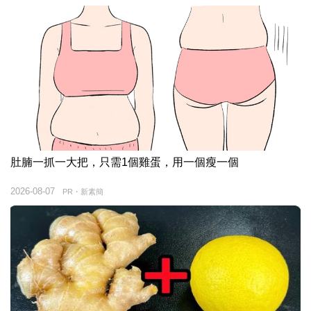
肚腩一抓一大把，只需1個雞蛋，用一個瘦一個
2026-08-07
PR・新素簡