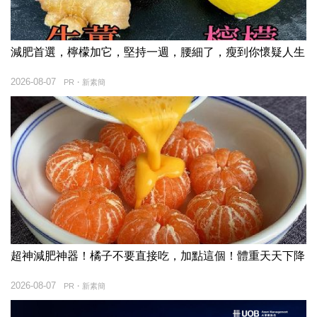
減肥首選，檸檬加它，堅持一週，腰細了，瘦到你懷疑人生
2026-08-07
PR・新素簡
超神減肥神器！橘子不要直接吃，加點這個！體重天天下降
2026-08-07
PR・新素簡