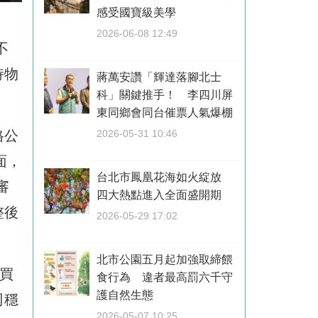
感受國寶級美學
2026-06-08 12:49
不
持物
蔣萬安讚「輝達落腳北士
科」關鍵推手！ 李四川屏
東同鄉會同台催票人氣爆棚
格公
2026-05-31 10:46
面，
台北市鳳凰花海如火綻放
審
四大熱點進入全面盛開期
整後
2026-05-29 17:02
北市公園五月起加強取締餵
買
食行為 違者最高罰六千守
護自然生態
司穩
2026-05-07 10:25