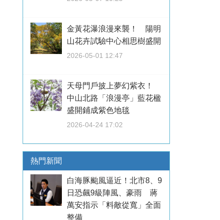
金黃花瀑浪漫來襲！ 陽明
山花卉試驗中心相思樹盛開
2026-05-01 12:47
天母門戶披上夢幻紫衣！
中山北路「浪漫亭」藍花楹
盛開鋪成紫色地毯
2026-04-24 17:02
熱門新聞
白海豚颱風逼近！北市8、9
日恐飆9級陣風、豪雨 蔣
萬安指示「料敵從寬」全面
整備