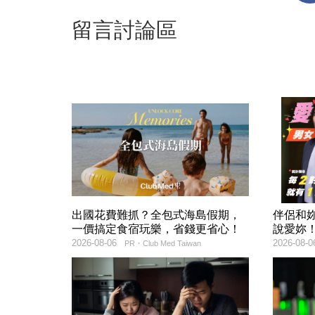
留言討論區
出國花費難抓？全包式海島假期，
伴侶和
一價搞定食宿玩樂，省錢更省心！
說愛妳
2026-08-06
2026-08-0
PR・Club Med Taiwan