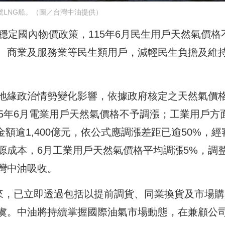
號LNG船。（圖／台灣中油提供）
穩定國內物價政策，115年6月民生用戶天然氣價格
、商業及服務業等民生類用戶，減輕民生負擔及維
地緣政治情勢變化影響，依據政府核定之天然氣價
5年6月電業用戶天然氣價格不予調漲；工業用戶方
金額逾1,400億元，依公式應調漲差距已逾50%，經
源成本，6月工業用戶天然氣價格平均調漲5%，調
灣中油吸收。
以來，已立即透過包括以提前調貨、同業換貨及市場購
虞。中油將持續掌握國際油氣市場動態，在兼顧公