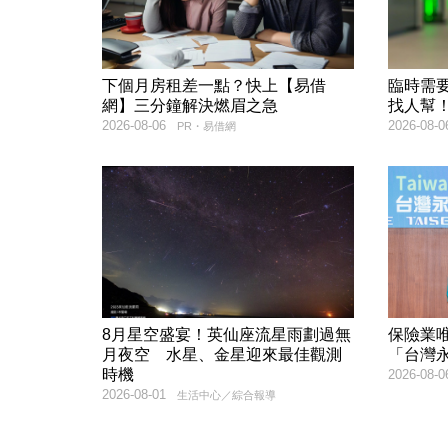
下個月房租差一點？快上【易借
臨時需
網】三分鐘解決燃眉之急
找人幫
2026-08-06
2026-08-0
PR・易借網
8月星空盛宴！英仙座流星雨劃過無
保險業
月夜空 水星、金星迎來最佳觀測
「台灣
時機
2026-08-0
2026-08-01
生活中心／綜合報導