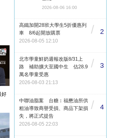
2026-08-06 16:00
高鐵加開28班大學生5折優惠列
/
2
車 8/6起開放購票
2026-08-05 12:10
北市學童鮮奶週報改版8/31上
/
3
路 補助擴大至國中生 估28.9
萬名學童受惠
2026-08-03 21:13
最好
中聯油脂案 台糖︰福懋油所供
/
4
粗油導致商譽受損、商品下架損
失，將正式提告
2026-08-05 22:03