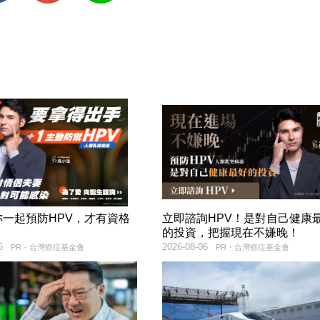
妳一起預防HPV，才有資格
立即諮詢HPV！是對自己健康
！
的投資，把握現在不嫌晚！
6
2026-08-06
PR・台灣癌症基金會
PR・台灣癌症基金會