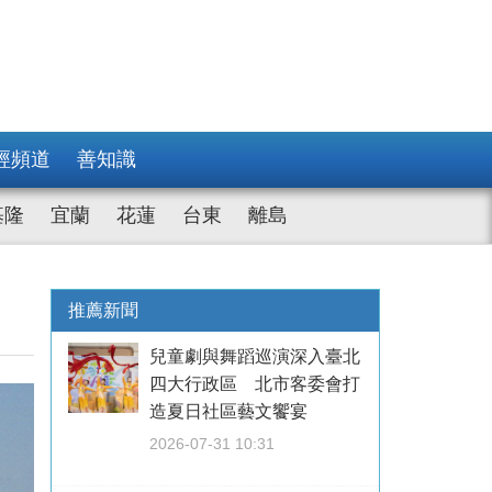
經頻道
善知識
基隆
宜蘭
花蓮
台東
離島
推薦新聞
兒童劇與舞蹈巡演深入臺北
四大行政區 北市客委會打
造夏日社區藝文饗宴
2026-07-31 10:31