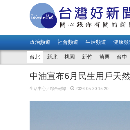
政治頻道
社會頻道
生活頻道
健康頻
台北
新北
桃園
新竹
苗栗
台中
中油宣布6月民生用戶天
生活中心／綜合報導
2026-05-30 15:20