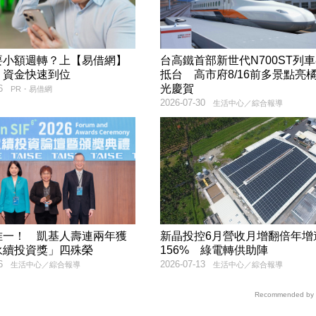
要小額週轉？上【易借網】
台高鐵首部新世代N700ST列車8
！資金快速到位
抵台 高市府8/16前多景點亮
光慶賀
6
PR・易借網
2026-07-30
生活中心／綜合報導
唯一！ 凱基人壽連兩年獲
新晶投控6月營收月增翻倍年增
永續投資獎」四殊榮
156% 綠電轉供助陣
6
2026-07-13
生活中心／綜合報導
生活中心／綜合報導
Recommended by