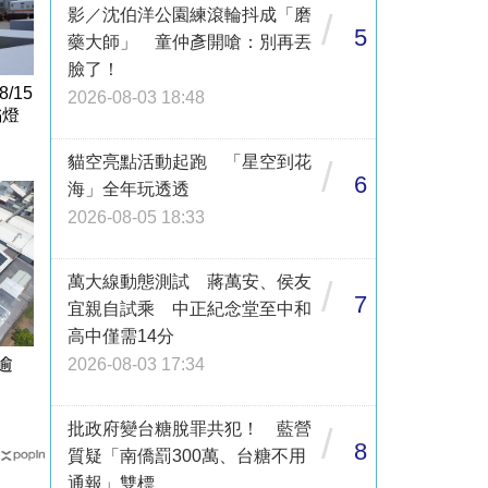
影／沈伯洋公園練滾輪抖成「磨
/
5
藥大師」 童仲彥開嗆：別再丟
臉了！
/15
2026-08-03 18:48
橘燈
貓空亮點活動起跑 「星空到花
/
6
海」全年玩透透
2026-08-05 18:33
萬大線動態測試 蔣萬安、侯友
/
7
宜親自試乘 中正紀念堂至中和
高中僅需14分
逾
2026-08-03 17:34
批政府變台糖脫罪共犯！ 藍營
/
8
質疑「南僑罰300萬、台糖不用
通報」雙標