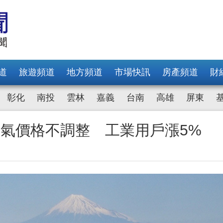
道
旅遊頻道
地方頻道
市場快訊
房產頻道
財
彰化
南投
雲林
嘉義
台南
高雄
屏東
然氣價格不調整 工業用戶漲5%