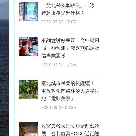
「雙北AI公車站長」上線
智慧服務提升便利性
2026-07-23 17:07
不刻意討好民眾 台中颱風
假「神預測」盧秀燕強調相
信專業團隊
2026-07-10 17:25
臺北城市最美的長鏡頭！
重溫敦化南路林蔭大道半世
紀「電影美學」
2026-06-09 08:20
故宮典藏大師吳卿金雕藝術
展 台北復興SOGO近距離