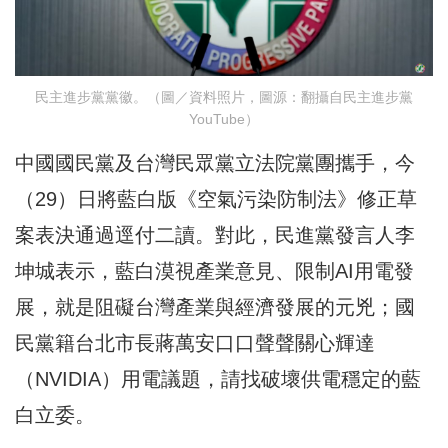
民主進步黨黨徽。（圖／資料照片，圖源：翻攝自民主進步黨
YouTube）
中國國民黨及台灣民眾黨立法院黨團攜手，今
（29）日將藍白版《空氣污染防制法》修正草
案表決通過逕付二讀。對此，民進黨發言人李
坤城表示，藍白漠視產業意見、限制AI用電發
展，就是阻礙台灣產業與經濟發展的元兇；國
民黨籍台北市長蔣萬安口口聲聲關心輝達
（NVIDIA）用電議題，請找破壞供電穩定的藍
白立委。