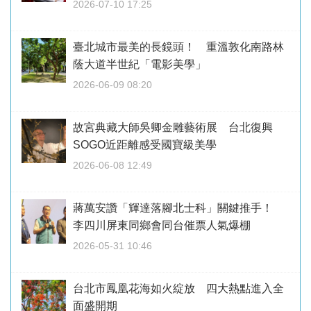
2026-07-10 17:25
臺北城市最美的長鏡頭！ 重溫敦化南路林
蔭大道半世紀「電影美學」
2026-06-09 08:20
故宮典藏大師吳卿金雕藝術展 台北復興
SOGO近距離感受國寶級美學
2026-06-08 12:49
蔣萬安讚「輝達落腳北士科」關鍵推手！
李四川屏東同鄉會同台催票人氣爆棚
2026-05-31 10:46
台北市鳳凰花海如火綻放 四大熱點進入全
面盛開期