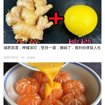
減肥首選，檸檬加它，堅持一週，腰細了，瘦到你懷疑人生
2026-08-07
PR・新素簡