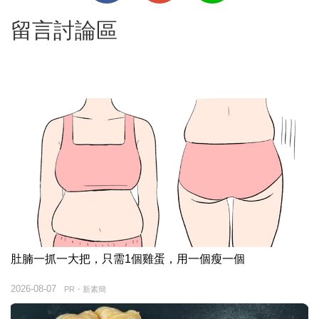
留言討論區
肚腩一抓一大把，只需1個雞蛋，用一個瘦一個
2026-08-07
PR・新素簡