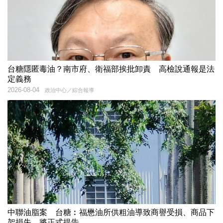
台糖隱匿毒油？南市府、衛福部挨批卸責 高檢說通報是法
定義務
2026-08-04
政治中心／綜合報導
中聯油脂案 台糖︰福懋油所供粗油導致商譽受損、商品下
架損失，將正式提告