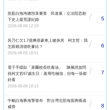
批藍白拖垮總預算審查 民進黨：立法院恐創
/
5
下史上最荒謬紀錄
2026-08-06 12:29
吳乃仁欠1.7億爽搭豪車上健身房 柯文哲：我
/
6
怎跟賴清德乾爹比？
2026-08-05 18:51
電子手鐶貼「萊爾校長吃毒油」 陳佩琪放閃
/
7
祝柯文哲67歲生日：羞辱性極強，但每一張都
好看
2026-08-06 18:13
中颱白海豚海警發布 對台灣北部海面將構成
/
8
威脅