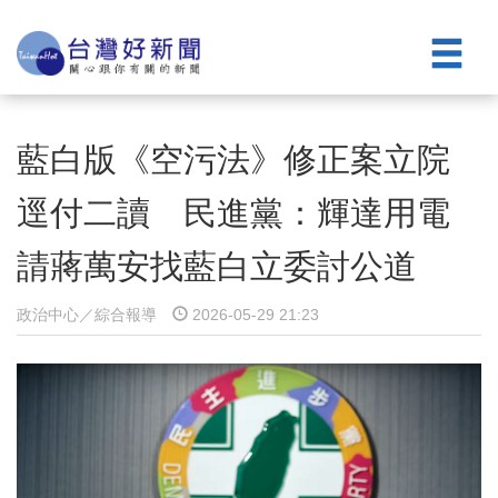
藍白版《空污法》修正案立院
逕付二讀 民進黨：輝達用電
請蔣萬安找藍白立委討公道
政治中心／綜合報導
2026-05-29 21:23