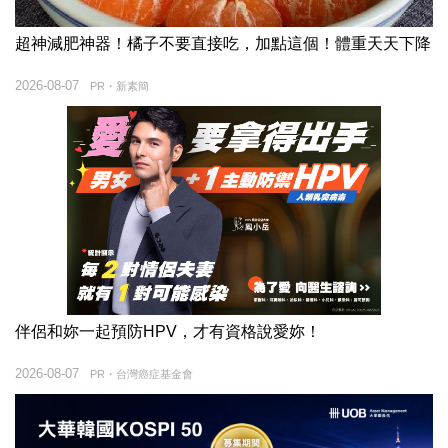
超神減肥神器！橘子不要直接吃，加點這個！體重天天下降
2026-08-07
PR・新素簡
伴侶和妳一起預防HPV，才有資格說愛妳！
2026-08-07
PR・台灣癌症基金會