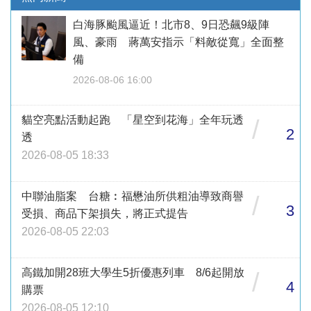
白海豚颱風逼近！北市8、9日恐飆9級陣
風、豪雨 蔣萬安指示「料敵從寬」全面整
備
2026-08-06 16:00
貓空亮點活動起跑 「星空到花海」全年玩透
/
2
透
2026-08-05 18:33
中聯油脂案 台糖︰福懋油所供粗油導致商譽
/
3
受損、商品下架損失，將正式提告
2026-08-05 22:03
高鐵加開28班大學生5折優惠列車 8/6起開放
/
4
購票
2026-08-05 12:10