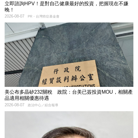
立即諮詢HPV！是對自己健康最好的投資，把握現在不嫌
晚！
2026-08-07
PR・台灣癌症基金會
美公布多晶矽232關稅 政院：台美已簽投資MOU，相關產
品適用相關優惠待遇
2026-08-07
政治中心／綜合報導