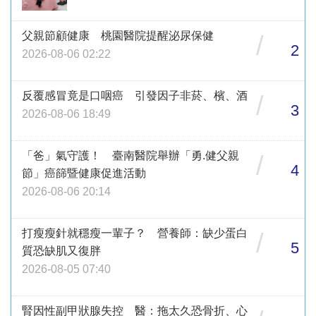
父親節顧健康 桃園醫院提醒泌尿保健
/
2
2026-08-06 02:22
反覆感冒竟是口咽癌 引發因子非菸、檳、酒
/
3
2026-08-06 18:49
「爸」氣守護！ 臺南醫院舉辦「勇.健父親
/
4
節」癌篩暨健康促進活動
2026-08-06 20:14
打瘦瘦針就穩瘦一輩子？ 營養師：缺少蛋白
/
5
質恐缺肌又復胖
2026-08-05 07:40
腎因性副甲狀腺失控 醫：拖太久恐骨折、心