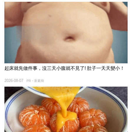
起床就先做件事，沒三天小腹就不見了! 肚子一天天變小！
2026-08-07
PR・新素簡