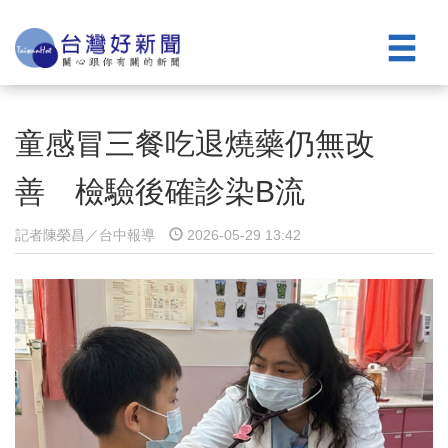
童感冒三餐吃退燒藥仍無改
善 檢驗後確診染B流
記者陳榮昌／台中報導
2026-05-29 13:42