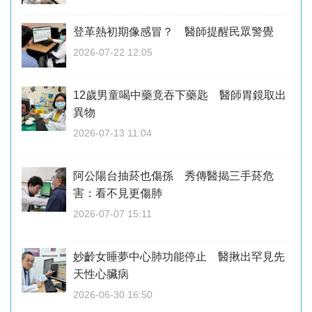
登革熱初期像感冒？ 醫師提醒民眾警覺
2026-07-22 12:05
12歲男童喝中藥竟吞下藥匙 醫師胃鏡取出
異物
2026-07-13 11:04
阿公陽台抽菸也傷孫 秀傳醫揭三手菸危
害：看不見更傷肺
2026-07-07 15:11
妙齡女睡夢中心肺功能停止 醫揪出罕見先
天性心臟病
2026-06-30 16:50