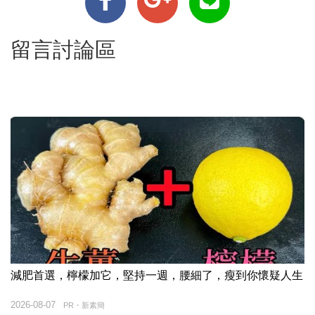
留言討論區
減肥首選，檸檬加它，堅持一週，腰細了，瘦到你懷疑人生
2026-08-07
PR・新素簡