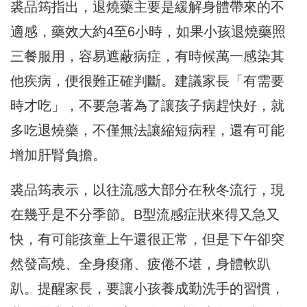
裘品筠指出，退燒藥主要是緩解身體帶來的不
適感，藥效大約4至6小時，如果小孩退燒藥照
三餐服用，容易遮蔽病症，有時候萬一感染其
他疾病，便很難正確判斷。建議家長「有需要
時才吃」，不要急著為了讓孩子病趕快好，就
多吃退燒藥，不僅無法讓縮短病程，還有可能
增加肝腎負擔。
裘品筠表示，以往流感大部分在秋冬流行，現
在幾乎是不分季節。B型流感症狀來得又急又
快，有可能孩童上午還很正常，但是下午卻突
然發高燒、全身痠痛、疲倦不堪，身體軟趴
趴。提醒家長，要讓小孩養成勤洗手的習慣，