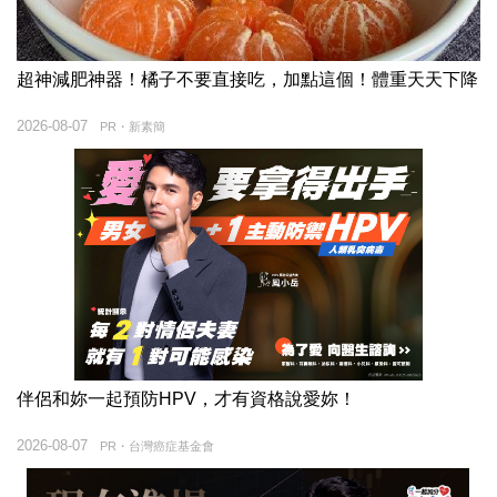
超神減肥神器！橘子不要直接吃，加點這個！體重天天下降
2026-08-07
PR・新素簡
伴侶和妳一起預防HPV，才有資格說愛妳！
2026-08-07
PR・台灣癌症基金會