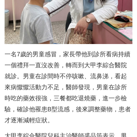
一名7歲的男童感冒，家長帶他到診所看病持續
一個禮拜一直沒改善，轉而到大甲李綜合醫院
就診。男童在診間時不停咳嗽、流鼻涕，看起
來病懨懨活動力不足，醫師發現，男童在診所
時吃的藥效很強，三餐都吃退燒藥，進一步檢
驗，確診他罹患B型流感，後來調整藥物，患者
才逐漸減輕症狀。
大甲李綜合醫院兒科主治醫師裘品筠表示，男