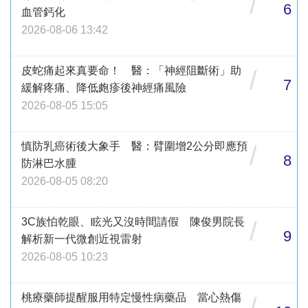
/
6
血管鈣化
2026-08-06 13:42
皮蛇痛起來真要命！ 醫：「神經阻斷術」助
/
7
緩解疼痛、降低皰疹後神經痛風險
2026-08-05 15:05
慎防乳癌術後大象手 醫：臂圍增2公分即應預
/
8
防淋巴水腫
2026-08-05 08:20
3C族怕乾眼、眩光又沒時間請假 陳俊男院長
/
9
解析新一代微創近視雷射
2026-08-05 10:23
桃療藥師提醒服用特定慢性病藥品 當心熱傷
/