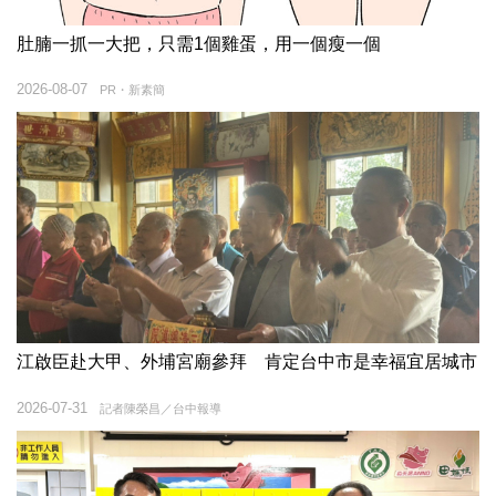
肚腩一抓一大把，只需1個雞蛋，用一個瘦一個
2026-08-07
PR・新素簡
江啟臣赴大甲、外埔宮廟參拜 肯定台中市是幸福宜居城市
2026-07-31
記者陳榮昌／台中報導