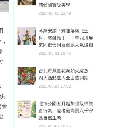
感受國寶級美學
2026-06-08 12:49
用
蔣萬安讚「輝達落腳北士
科」關鍵推手！ 李四川屏
全，
東同鄉會同台催票人氣爆棚
標
2026-05-31 10:46
付
台北市鳳凰花海如火綻放
四大熱點進入全面盛開期
億
2026-05-29 17:02
供
北市公園五月起加強取締餵
管會
食行為 違者最高罰六千守
點
護自然生態
2026-05-07 10:25