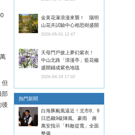
0
金黃花瀑浪漫來襲！ 陽明
山花卉試驗中心相思樹盛開
2026-05-01 12:47
天母門戶披上夢幻紫衣！
萬
中山北路「浪漫亭」藍花楹
盛開鋪成紫色地毯
2026-04-24 17:02
，但
損部
熱門新聞
的後
白海豚颱風逼近！北市8、9
日恐飆9級陣風、豪雨 蔣
萬安指示「料敵從寬」全面
整備