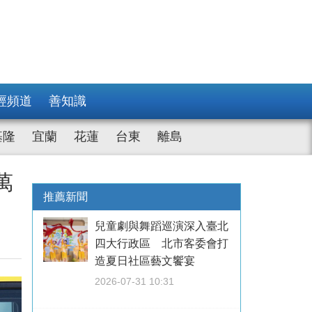
經頻道
善知識
基隆
宜蘭
花蓮
台東
離島
萬
推薦新聞
兒童劇與舞蹈巡演深入臺北
四大行政區 北市客委會打
造夏日社區藝文饗宴
2026-07-31 10:31