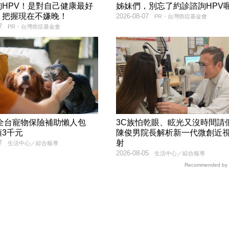
詢HPV！是對自己健康最好
姊妹們，別忘了約診諮詢HPV喔
，把握現在不嫌晚！
2026-08-07
PR・台灣癌症基金會
7
PR・台灣癌症基金會
6年全台寵物保險補助懶人包
3C族怕乾眼、眩光又沒時間
領3千元
陳俊男院長解析新一代微創近
射
7
生活中心／綜合報導
2026-08-05
生活中心／綜合報導
Recommended by