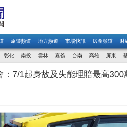
道
旅遊頻道
地方頻道
市場快訊
房產頻道
財
彰化
南投
雲林
嘉義
台南
高雄
屏東
：7/1起身故及失能理賠最高300