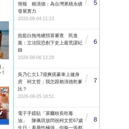
/
5
簡報 賴清德：為台灣累積永續
發展實力
2026-08-04 21:13
批藍白拖垮總預算審查 民進
/
6
黨：立法院恐創下史上最荒謬紀
錄
2026-08-06 12:29
期，
心！
吳乃仁欠1.7億爽搭豪車上健身
/
7
房 柯文哲：我怎跟賴清德乾爹
比？
2026-08-05 18:51
電子手鐶貼「萊爾校長吃毒
/
8
油」 陳佩琪放閃祝柯文哲67歲
生日：羞辱性極強，但每一張都