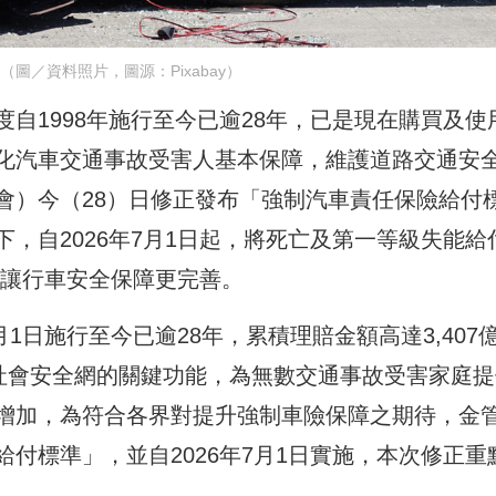
（圖／資料照片，圖源：Pixabay）
自1998年施行至今已逾28年，已是現在購買及使
化汽車交通事故受害人基本保障，維護道路交通安
會）今（28）日修正發布「強制汽車責任保險給付
，自2026年7月1日起，將死亡及第一等級失能給
元，讓行車安全保障更完善。
月1日施行至今已逾28年，累積理賠金額高達3,407
揮社會安全網的關鍵功能，為無數交通事故受害家庭提
增加，為符合各界對提升強制車險保障之期待，金
付標準」，並自2026年7月1日實施，本次修正重