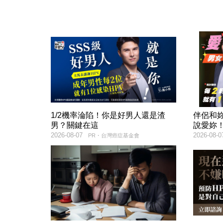
1/2機率淪陷！你是好男人還是渣
伴侶和
男？關鍵在這
說愛妳
2026-08-07
2026-08-0
PR・台灣癌症基金會