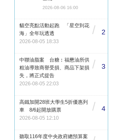
2026-08-06 16:00
貓空亮點活動起跑 「星空到花
/
2
海」全年玩透透
2026-08-05 18:33
中聯油脂案 台糖︰福懋油所供
/
3
粗油導致商譽受損、商品下架損
失，將正式提告
2026-08-05 22:03
高鐵加開28班大學生5折優惠列
/
4
車 8/6起開放購票
2026-08-05 12:10
聽取116年度中央政府總預算案