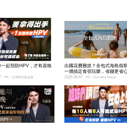
妳一起預防HPV，才有資格
出國花費難抓？全包式海島假
！
一價搞定食宿玩樂，省錢更省
7
2026-08-07
PR・台灣癌症基金會
PR・Club Med Taiwan