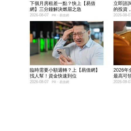
下個月房租差一點？快上【易借
立即諮
網】三分鐘解決燃眉之急
的投資
2026-08-07
2026-08-0
PR・易借網
臨時需要小額週轉？上【易借網】
202
找人幫！資金快速到位
最高可
2026-08-07
2026-08-0
PR・易借網