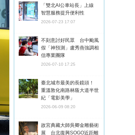
「雙北AI公車站長」上線
智慧服務提升便利性
2026-07-23 17:07
不刻意討好民眾 台中颱風
假「神預測」盧秀燕強調相
信專業團隊
2026-07-10 17:25
臺北城市最美的長鏡頭！
重溫敦化南路林蔭大道半世
紀「電影美學」
2026-06-09 08:20
故宮典藏大師吳卿金雕藝術
展 台北復興SOGO近距離