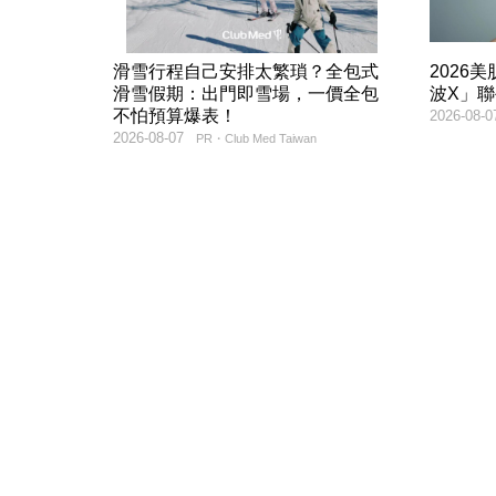
滑雪行程自己安排太繁瑣？全包式
2026
滑雪假期：出門即雪場，一價全包
波X」
不怕預算爆表！
2026-08-0
2026-08-07
PR・Club Med Taiwan