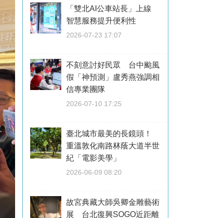
「雙北AI公車站長」上線
智慧服務提升便利性
2026-07-23 17:07
不刻意討好民眾 台中颱風
假「神預測」盧秀燕強調相
信專業團隊
2026-07-10 17:25
臺北城市最美的長鏡頭！
重溫敦化南路林蔭大道半世
紀「電影美學」
2026-06-09 08:20
故宮典藏大師吳卿金雕藝術
展 台北復興SOGO近距離