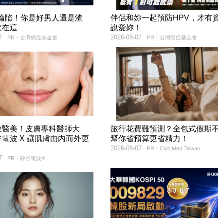
率淪陷！你是好男人還是渣
伴侶和妳一起預防HPV，才有
鍵在這
說愛妳！
7
2026-08-07
PR・台灣癌症基金會
PR・台灣癌症基金會
效醫美！皮膚專科醫師大
旅行花費難預測？全包式假期
電波 X 讓肌膚由內而外更
幫你省預算更省精力！
2026-08-07
PR・Club Med Taiwan
7
PR・矽谷電波X