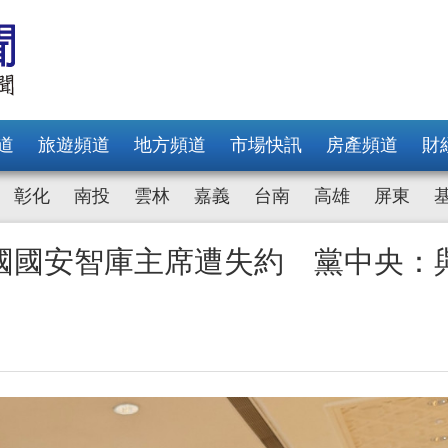
道
旅遊頻道
地方頻道
市場快訊
房產頻道
財
彰化
南投
雲林
嘉義
台南
高雄
屏東
國國安智庫主席遭失約 黨中央：