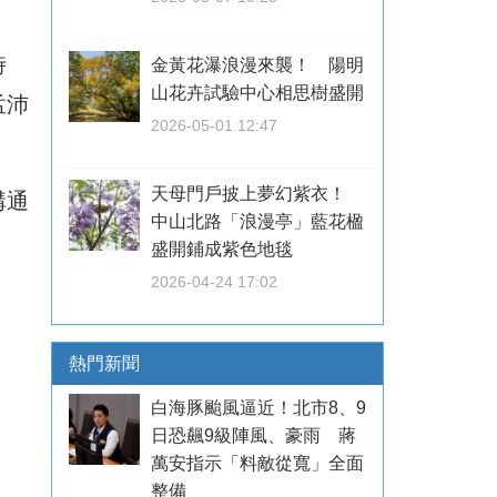
時
金黃花瀑浪漫來襲！ 陽明
山花卉試驗中心相思樹盛開
孟沛
2026-05-01 12:47
天母門戶披上夢幻紫衣！
溝通
中山北路「浪漫亭」藍花楹
盛開鋪成紫色地毯
2026-04-24 17:02
熱門新聞
白海豚颱風逼近！北市8、9
日恐飆9級陣風、豪雨 蔣
萬安指示「料敵從寬」全面
整備