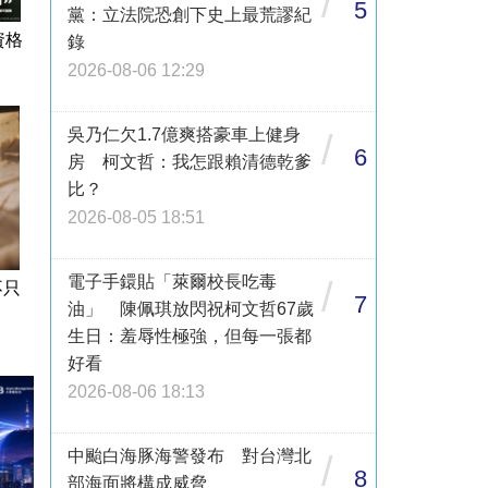
/
5
黨：立法院恐創下史上最荒謬紀
資格
錄
2026-08-06 12:29
吳乃仁欠1.7億爽搭豪車上健身
/
6
房 柯文哲：我怎跟賴清德乾爹
比？
2026-08-05 18:51
電子手鐶貼「萊爾校長吃毒
/
不只
7
油」 陳佩琪放閃祝柯文哲67歲
生日：羞辱性極強，但每一張都
好看
2026-08-06 18:13
中颱白海豚海警發布 對台灣北
/
8
部海面將構成威脅