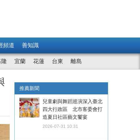
經頻道
善知識
基隆
宜蘭
花蓮
台東
離島
與
推薦新聞
兒童劇與舞蹈巡演深入臺北
四大行政區 北市客委會打
造夏日社區藝文饗宴
2026-07-31 10:31