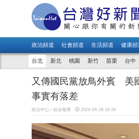
政治頻道
社會頻道
生活頻道
健康頻
台北
新北
桃園
新竹
苗栗
台中
又傳國民黨放鳥外賓 美
事實有落差
政治中心／綜合報導
2026-05-28 18:26