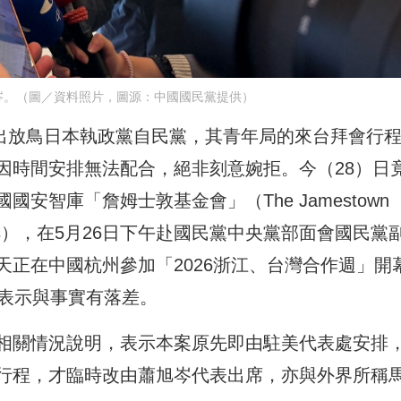
岑。（圖／資料照片，圖源：中國國民黨提供）
傳出放鳥日本執政黨自民黨，其青年局的來台拜會行
因時間安排無法配合，絕非刻意婉拒。今（28）日
安智庫「詹姆士敦基金會」（The Jamestown
 Mattis），在5月26日下午赴國民黨中央黨部面會國民黨
正在中國杭州參加「2026浙江、台灣合作週」開
，表示與事實有落差。
相關情況說明，表示本案原先即由駐美代表處安排
行程，才臨時改由蕭旭岑代表出席，亦與外界所稱