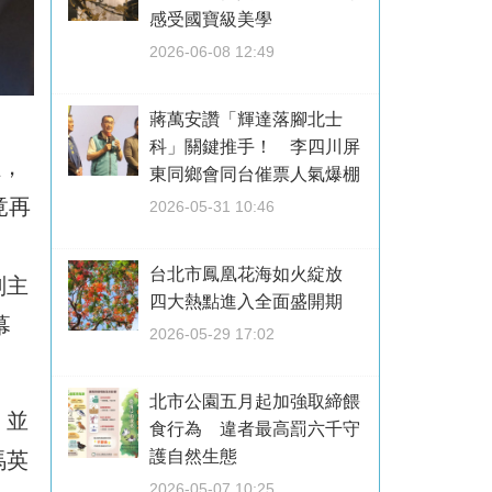
感受國寶級美學
2026-06-08 12:49
蔣萬安讚「輝達落腳北士
科」關鍵推手！ 李四川屏
程，
東同鄉會同台催票人氣爆棚
竟再
2026-05-31 10:46
台北市鳳凰花海如火綻放
副主
四大熱點進入全面盛開期
幕
2026-05-29 17:02
北市公園五月起加強取締餵
，並
食行為 違者最高罰六千守
護自然生態
馬英
2026-05-07 10:25