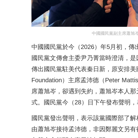
中國國民黨副主席蕭旭
中國國民黨於今（2026）年5月初，
國民黨文傳會主委尹乃菁當時澄清，是
傳出國民黨駐美代表秦日新，原安排美國國
Foundation）主席孟沛德（Peter
席蕭旭岑，卻遇到失約，蕭旭岑本人那天
式。國民黨今（28）日下午發布聲明
國民黨發出聲明，表示該黨國際部了解
由蕭旭岑接待孟沛德，非因鄭麗文另有