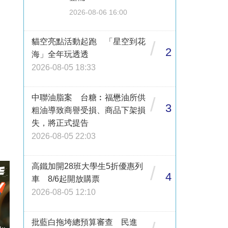
2026-08-06 16:00
貓空亮點活動起跑 「星空到花
/
2
海」全年玩透透
2026-08-05 18:33
中聯油脂案 台糖︰福懋油所供
/
3
粗油導致商譽受損、商品下架損
失，將正式提告
2026-08-05 22:03
高鐵加開28班大學生5折優惠列
/
4
車 8/6起開放購票
2026-08-05 12:10
批藍白拖垮總預算審查 民進