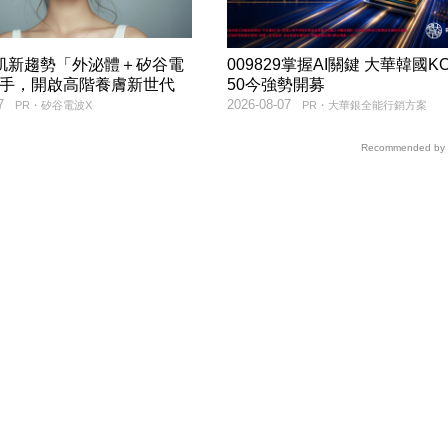
美肌新趨勢「外泌體＋矽谷電
009829掌握AI關鍵 大華韓國KO
聯手，開啟高階養膚新世代
50今強勢開募
7
2026-08-07
PR・矽谷電波X
PR・大華銀全能行銷方案
Recommended by