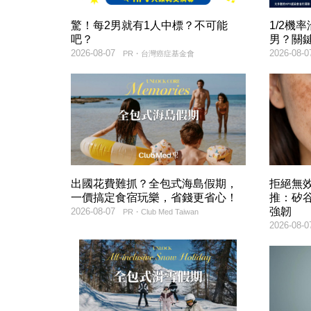
驚！每2男就有1人中標？不可能
1/2機
吧？
男？關
2026-08-07
2026-08-0
PR・台灣癌症基金會
出國花費難抓？全包式海島假期，
拒絕無
一價搞定食宿玩樂，省錢更省心！
推：矽谷
強韌
2026-08-07
PR・Club Med Taiwan
2026-08-0