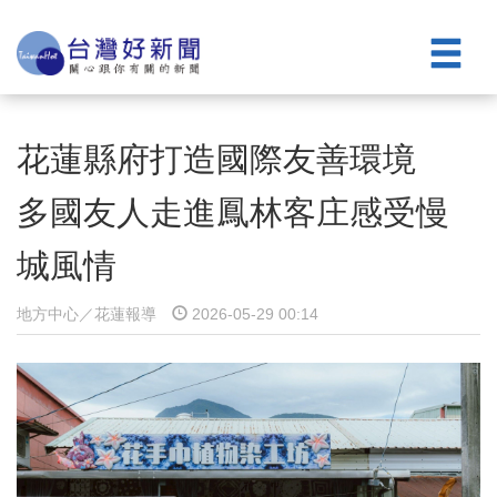
花蓮縣府打造國際友善環境
多國友人走進鳳林客庄感受慢
城風情
地方中心／花蓮報導
2026-05-29 00:14