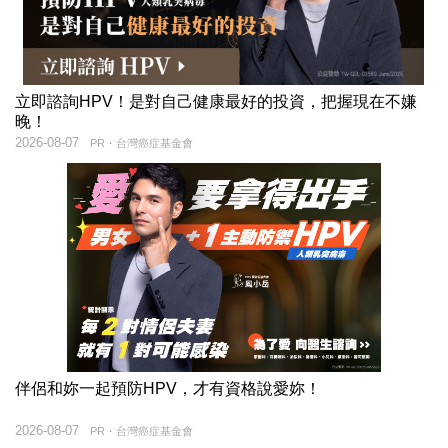
立即諮詢HPV！是對自己健康最好的投資，把握現在不嫌
晚！
2026-08-07
PR・台灣癌症基金會
伴侶和妳一起預防HPV，才有資格說愛妳！
2026-08-07
PR・台灣癌症基金會