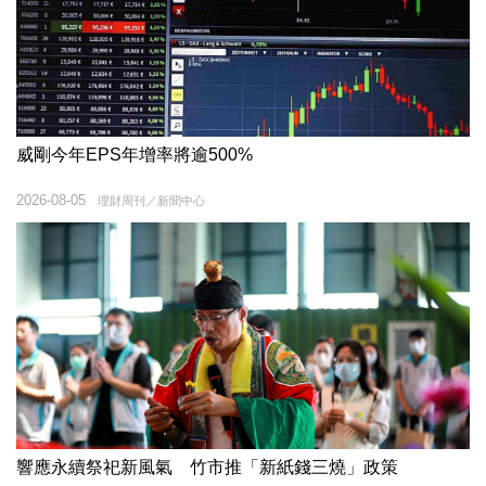
威剛今年EPS年增率將逾500%
2026-08-05
理財周刊／新聞中心
響應永續祭祀新風氣 竹市推「新紙錢三燒」政策