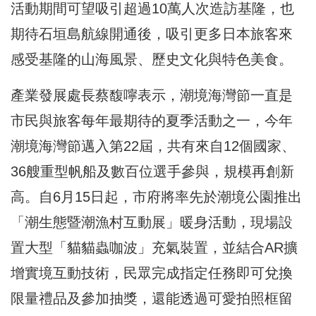
活動期間可望吸引超過10萬人次造訪基隆，也
期待石垣島航線開通後，吸引更多日本旅客來
感受基隆的山海風景、歷史文化與特色美食。
產業發展處長蔡馥嚀表示，潮境海灣節一直是
市民與旅客每年最期待的夏季活動之一，今年
潮境海灣節邁入第22屆，共有來自12個國家、
36艘重型帆船及數百位選手參與，規模再創新
高。自6月15日起，市府將率先於潮境公園推出
「潮生態暨潮漁村互動展」暖身活動，現場設
置大型「貓貓蟲咖波」充氣裝置，並結合AR擴
增實境互動技術，民眾完成指定任務即可兌換
限量禮品及參加抽獎，還能透過可愛拍照框留