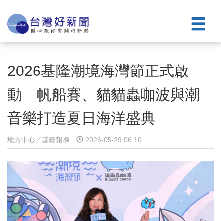
2026基隆潮境海灣節正式啟
動 帆船賽、貓貓蟲咖波與潮
音樂打造夏日海洋盛典
地方中心／基隆報導
2026-05-29 06:10