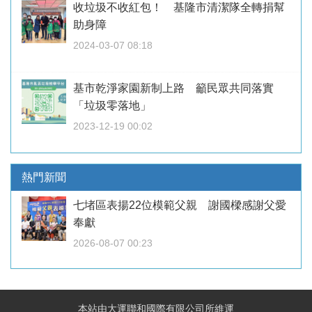
收垃圾不收紅包！ 基隆市清潔隊全轉捐幫
助身障
2024-03-07 08:18
基市乾淨家園新制上路 籲民眾共同落實
「垃圾零落地」
2023-12-19 00:02
熱門新聞
七堵區表揚22位模範父親 謝國樑感謝父愛
奉獻
2026-08-07 00:23
本站由大運聯和國際有限公司所維運