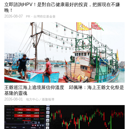
立即諮詢HPV！是對自己健康最好的投資，把握現在不嫌
晚！
2026-08-07
PR・台灣癌症基金會
王爺巡江海上遶境展信仰溫度 邱佩琳：海上王爺文化祭是
基隆的靈魂
2026-08-01
地方中心／基隆報導