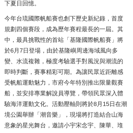
下夏日回憶。
今年台琉國際帆船賽也創下歷史新紀錄，首度
規劃四個賽段，成為歷年賽程最長的一屆。其
中，最具挑戰性的首站「基隆國際帆船賽」將
於6月7日登場，由於基隆嶼周邊海域風向多
變、水流複雜，極度考驗選手對風況與潮流的
即時判斷，賽事精彩可期。為讓民眾近距離感
受帆船運動魅力，市府今年特別推出限量觀賽
船，並安排專業解說員導覽，帶領民眾深入體
驗海洋運動文化。活動壓軸則將於8月15日在潮
境公園舉辦「潮音樂」，現場將打造結合山海
意象的星光舞台，邀請小宇宋念宇、陳華、琟