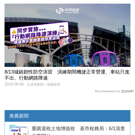
8/13城鎮韌性防空演習 演練期間機捷正常營運、車站只進
不出、行動網路降速
2026-08-06
記者黃駿騏／桃園報導
Recommended by
推薦新聞
重購退稅土地增值稅 基市稅務局：6/1清查