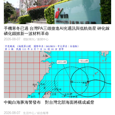
手機寒冬已過 台灣PA三雄搶進AI光通訊與低軌衛星 砷化鎵
磷化銦掀新一波材料革命
2026-08-07
理財周刊／新聞中心
中颱白海豚海警發布 對台灣北部海面將構成威脅
2026-08-07
生活中心／綜合報導