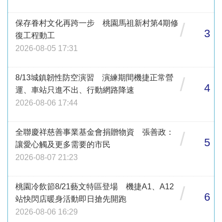
保存眷村文化再跨一步 桃園馬祖新村第4期修
/
3
復工程動工
2026-08-05 17:31
8/13城鎮韌性防空演習 演練期間機捷正常營
/
4
運、車站只進不出、行動網路降速
2026-08-06 17:44
全聯慶祥慈善事業基金會捐贈物資 張善政：
/
5
讓愛心觸及更多需要的市民
2026-08-07 21:23
桃園冷飲節8/21藝文特區登場 機捷A1、A12
/
6
站快閃店暖身活動即日搶先開跑
2026-08-06 16:29