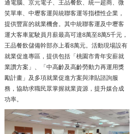
通電腦、京元電子、王品餐飲、統一超商、微
笑單車、中壢客運與統聯客運等指標性企業，
提供豐富的就業機會。其中統聯客運及中壢客
運大客車駕駛員月薪最高可達8萬至8萬5千元，
王品餐飲儲備幹部亦上看8萬元。活動現場設有
就業促進專區，提供包括「桃園市青年安薪就
業讚方案」、「中高齡及高齡勞動力再運用獎
勵計畫」及多項就業促進方案與津貼諮詢服
務，協助求職民眾掌握就業資源，提升媒合成
功率。