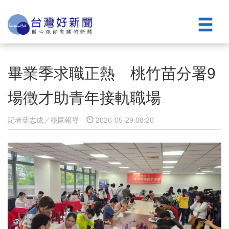
畢業季求職正熱 桃竹苗分署9
場徵才助青年接軌職場
記者葉志成／桃園報導
2026-05-29 08:20