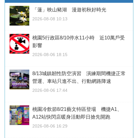
「蓮」映山豬湖 漫遊初秋好時光
2026-08-08 10:13
桃園5行政區8/10停水11小時 近10萬戶受
影響
2026-08-06 18:15
8/13城鎮韌性防空演習 演練期間機捷正常
營運、車站只進不出、行動網路降速
2026-08-06 17:44
桃園冷飲節8/21藝文特區登場 機捷A1、
A12站快閃店暖身活動即日搶先開跑
2026-08-06 16:29