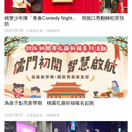
桃警少年隊「青春Comedy Night」 用脫口秀翻轉犯罪預
防
2026-08-08
記者葉志成 ／桃園報導
為孩子點亮新學期 桃園孔廟祈福報名起跑
2026-08-07
記者葉志成 ／桃園報導