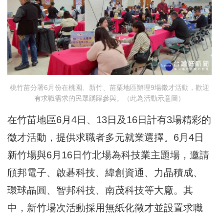
桃竹苗分署6月份在桃園、新竹、苗栗地區辦理9場徵才活動，歡迎
有求職需求的民眾踴躍參與。（此為活動示意圖）
在竹苗地區6月4日、13日及16日計有3場精彩的
徵才活動，提供求職者多元就業選擇。6月4日
新竹場與6月16日竹北場為科技業主題場，邀請
頎邦電子、啟碁科技、緯創資通、力晶積成、
環球晶圓、智邦科技、南茂科技等大廠。其
中，新竹場次活動採用無紙化徵才並設置求職