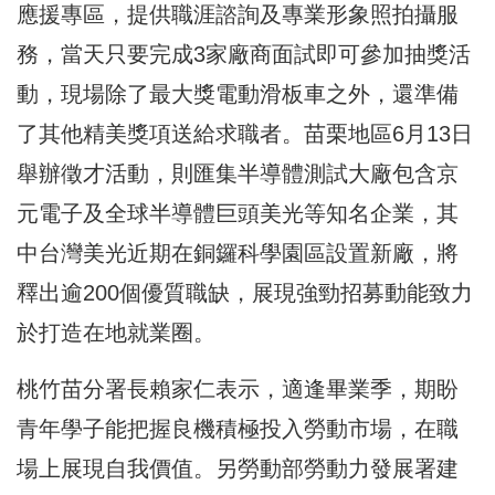
應援專區，提供職涯諮詢及專業形象照拍攝服
務，當天只要完成3家廠商面試即可參加抽獎活
動，現場除了最大獎電動滑板車之外，還準備
了其他精美獎項送給求職者。苗栗地區6月13日
舉辦徵才活動，則匯集半導體測試大廠包含京
元電子及全球半導體巨頭美光等知名企業，其
中台灣美光近期在銅鑼科學園區設置新廠，將
釋出逾200個優質職缺，展現強勁招募動能致力
於打造在地就業圈。
桃竹苗分署長賴家仁表示，適逢畢業季，期盼
青年學子能把握良機積極投入勞動市場，在職
場上展現自我價值。另勞動部勞動力發展署建