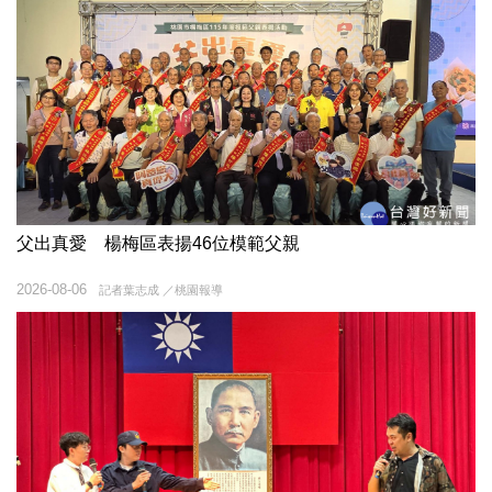
父出真愛 楊梅區表揚46位模範父親
2026-08-06
記者葉志成 ／桃園報導