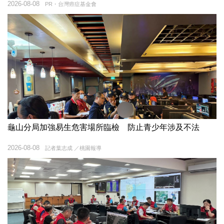
2026-08-08
PR・台灣癌症基金會
龜山分局加強易生危害場所臨檢 防止青少年涉及不法
2026-08-08
記者葉志成 ／桃園報導