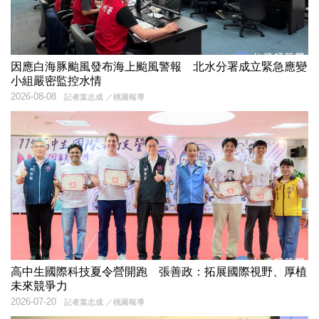
因應白海豚颱風發布海上颱風警報 北水分署成立緊急應變
小組嚴密監控水情
2026-08-08
記者葉志成 ／桃園報導
高中生國際科技夏令營開跑 張善政：拓展國際視野、厚植
未來競爭力
2026-07-20
記者葉志成 ／桃園報導