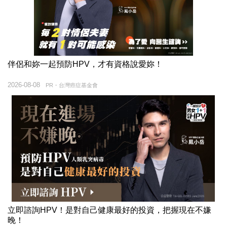
伴侶和妳一起預防HPV，才有資格說愛妳！
2026-08-08
PR・台灣癌症基金會
立即諮詢HPV！是對自己健康最好的投資，把握現在不嫌
晚！