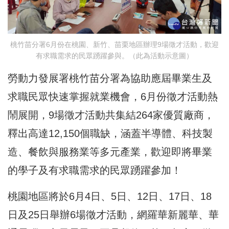
桃竹苗分署6月份在桃園、新竹、苗栗地區辦理9場徵才活動，歡迎
有求職需求的民眾踴躍參與。（此為活動示意圖）
勞動力發展署桃竹苗分署為協助應屆畢業生及
求職民眾快速掌握就業機會，6月份徵才活動熱
鬧展開，9場徵才活動共集結264家優質廠商，
釋出高達12,150個職缺，涵蓋半導體、科技製
造、餐飲與服務業等多元產業，歡迎即將畢業
的學子及有求職需求的民眾踴躍參加！
桃園地區將於6月4日、5日、12日、17日、18
日及25日舉辦6場徵才活動，網羅華新麗華、華