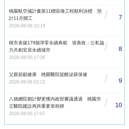
桃園航空城計畫第11標區徵工程順利決標 預
/
7
計11月開工
2026-08-08 10:19
桃市表揚179個淨零永續典範 張善政：公私協
/
8
力共創宜居永續城市
2026-08-05 17:26
父親節顧健康 桃園醫院提醒泌尿保健
/
9
2026-08-06 02:22
八德總院都計變更獲內政部審議通過 桃園市
/
10
立醫院建設再跨重要里程碑
2026-08-05 17:07