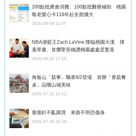
200點抵農會消費、100點抵醫療補助 桃園
敬老愛心卡116年起全面擴大
2026-08-04 11:07
NBA灌籃王Zach LaVine 降臨桃園大溪 揮
毫草書、首擲聖筊稱讚桃園處處是驚喜
2026-08-02 17:29
角板山「菇事」飄香8/2登場 首辦「香菇餐
桌」品嚐山城美味
2026-07-31 19:12
瘦瘦針不亂購買 來路不明恐傷身
2026-07-30 16:24