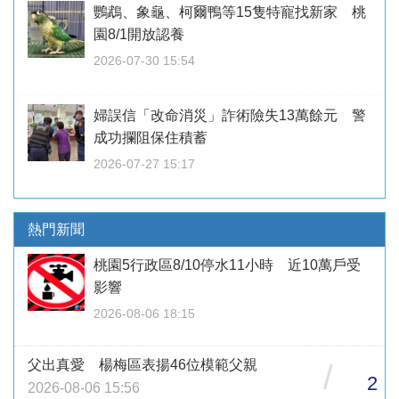
鸚鵡、象龜、柯爾鴨等15隻特寵找新家 桃
園8/1開放認養
2026-07-30 15:54
婦誤信「改命消災」詐術險失13萬餘元 警
成功攔阻保住積蓄
2026-07-27 15:17
熱門新聞
桃園5行政區8/10停水11小時 近10萬戶受
影響
2026-08-06 18:15
父出真愛 楊梅區表揚46位模範父親
/
2
2026-08-06 15:56