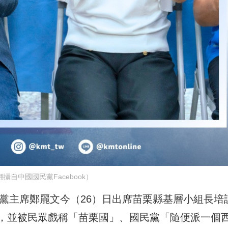
攝自中國國民黨Facebook）
黨黨主席鄭麗文今（26）日出席苗栗縣基層小組長培
，並被民眾戲稱「苗栗國」、國民黨「隨便派一個