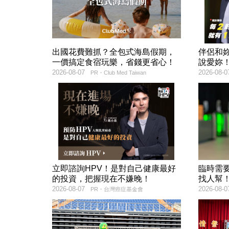
出國花費難抓？全包式海島假期，
伴侶和
一價搞定食宿玩樂，省錢更省心！
說愛妳
2026-08-07
2026-08-0
PR・Club Med Taiwan
立即諮詢HPV！是對自己健康最好
臨時需
的投資，把握現在不嫌晚！
找人幫
2026-08-07
2026-08-0
PR・台灣癌症基金會