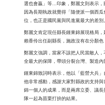
選也會贏」等…印象，鄭麗文則表示，
因為長期執政就覺得「隨便派一個西瓜
位，也正是國民黨與民進黨最大的差別
鄭麗文肯定現任縣長鍾東錦展現格局，
賴香伶出任副縣長，施政沒有在分顏色
鄭麗文強調，當家不該把人民當敵人，
全最大的保障，帶頭分裂台灣、製造內
鍾東錦致詞時表示，他以「藍營大兵」
他非常感動，感謝大家對縣政的支持與
錦一個人的成果，而是兩席立委、議長
隊一起為苗栗打拚的結果。