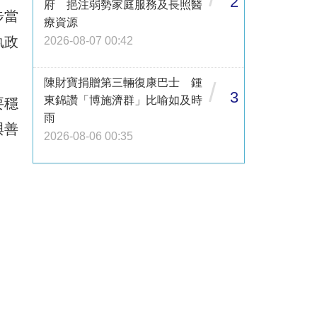
2
府 挹注弱勢家庭服務及長照醫
步當
療資源
執政
2026-08-07 00:42
陳財寶捐贈第三輛復康巴士 鍾
/
3
東錦讚「博施濟群」比喻如及時
要穩
雨
與善
2026-08-06 00:35