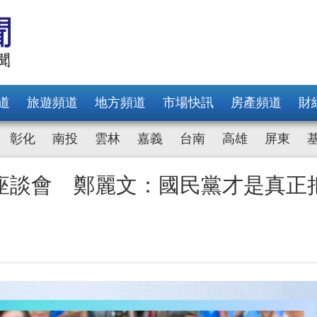
道
旅遊頻道
地方頻道
市場快訊
房產頻道
財
彰化
南投
雲林
嘉義
台南
高雄
屏東
座談會 鄭麗文：國民黨才是真正