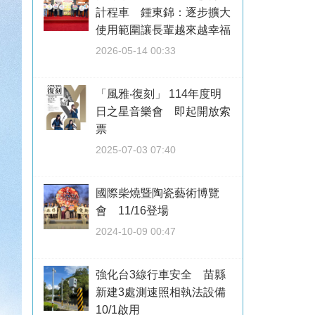
計程車 鍾東錦：逐步擴大
使用範圍讓長輩越來越幸福
2026-05-14 00:33
「風雅‧復刻」 114年度明
日之星音樂會 即起開放索
票
2025-07-03 07:40
國際柴燒暨陶瓷藝術博覽
會 11/16登場
2024-10-09 00:47
強化台3線行車安全 苗縣
新建3處測速照相執法設備
10/1啟用