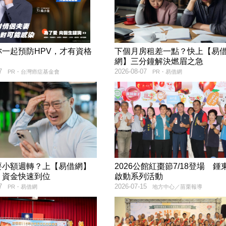
妳一起預防HPV，才有資格
下個月房租差一點？快上【易
！
網】三分鐘解決燃眉之急
7
2026-08-07
PR・台灣癌症基金會
PR・易借網
要小額週轉？上【易借網】
2026公館紅棗節7/18登場 鍾
！資金快速到位
啟動系列活動
7
2026-07-15
PR・易借網
地方中心／苗栗報導