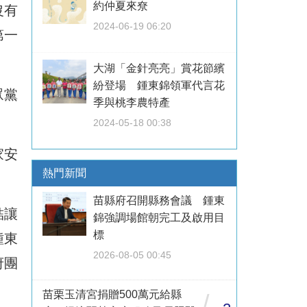
約仲夏來尞
沒有
2024-06-19 06:20
第一
大湖「金針亮亮」賞花節繽
紛登場 鍾東錦領軍代言花
眾黨
季與桃李農特產
2024-05-18 00:38
家安
熱門新聞
苗縣府召開縣務會議 鍾東
結讓
錦強調場館朝完工及啟用目
標
鍾東
2026-08-05 00:45
府團
苗栗玉清宮捐贈500萬元給縣
/