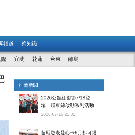
經頻道
善知識
基隆
宜蘭
花蓮
台東
離島
把
推薦新聞
2026公館紅棗節7/18登
場 鍾東錦啟動系列活動
2026-07-15 21:31
苗縣敬老愛心卡6月起可搭