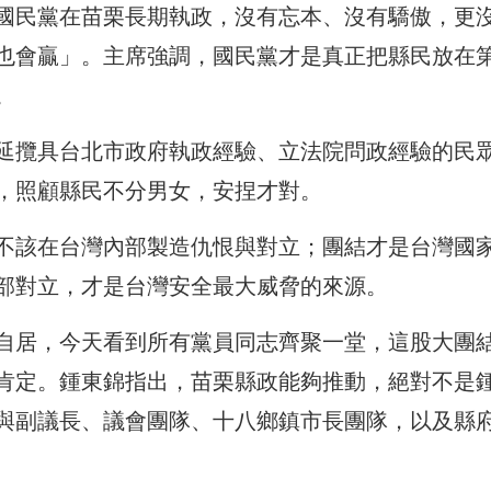
國民黨在苗栗長期執政，沒有忘本、沒有驕傲，更
也會贏」。主席強調，國民黨才是真正把縣民放在
。
延攬具台北市政府執政經驗、立法院問政經驗的民
，照顧縣民不分男女，安捏才對。
不該在台灣內部製造仇恨與對立；團結才是台灣國
部對立，才是台灣安全最大威脅的來源。
自居，今天看到所有黨員同志齊聚一堂，這股大團
肯定。鍾東錦指出，苗栗縣政能夠推動，絕對不是
與副議長、議會團隊、十八鄉鎮市長團隊，以及縣