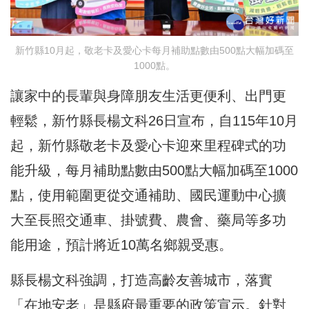
新竹縣10月起，敬老卡及愛心卡每月補助點數由500點大幅加碼至
1000點。
讓家中的長輩與身障朋友生活更便利、出門更
輕鬆，新竹縣長楊文科26日宣布，自115年10月
起，新竹縣敬老卡及愛心卡迎來里程碑式的功
能升級，每月補助點數由500點大幅加碼至1000
點，使用範圍更從交通補助、國民運動中心擴
大至長照交通車、掛號費、農會、藥局等多功
能用途，預計將近10萬名鄉親受惠。
縣長楊文科強調，打造高齡友善城市，落實
「在地安老」是縣府最重要的政策宣示。針對