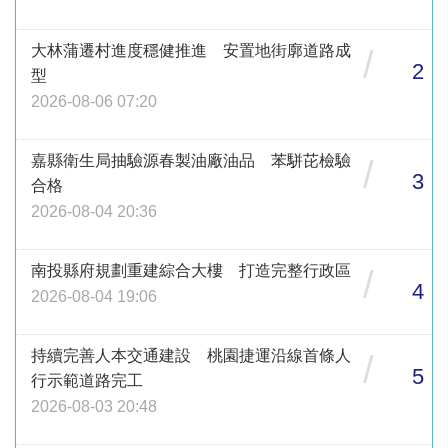
大林蒲遷村進度穩健推進 安置地街廓道路成
/
2
型
2026-08-06 07:20
嘉縣衛生局抽驗源春製油廠油品 苯駢芘檢驗
/
3
合格
2026-08-04 20:36
南投縣府規劃重建綜合大樓 打造完整行政區
/
4
2026-08-04 19:06
持續完善人本交通建設 桃園捷運沿線首條人
/
5
行示範道路完工
2026-08-03 20:48