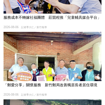
服務成本不轉嫁社福團體 莊競程推「兒童輔具媒合平台」
2026-08-06
記者季大仁／新竹報導
「郵愛分享」關懷服務 新竹郵局改善獨居長者居住環境
2026-08-06
記者季大仁／新竹報導