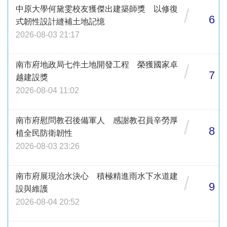
中原大學何黛雯校友獲傑出建築師獎 以修復
/
6
式韌性設計縫補土地記憶
2026-08-03 21:17
南市府地政局七件土地開發工程 榮獲國家卓
/
7
越建設獎
2026-08-04 11:02
南市府慰問教召後備軍人 感謝教召員辛勞厚
/
8
植全民防衛韌性
2026-08-03 23:26
南市府展現治水決心 積極精進雨水下水道建
/
9
設與維護
2026-08-04 20:52