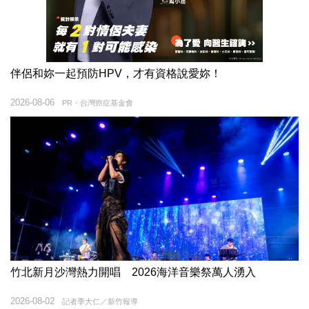
伴侶和妳一起預防HPV，才有資格說愛妳！
2026-08-06
PR・台灣癌症基金會
竹北新月沙灣熱力開唱 2026海洋音樂祭萬人湧入
2026-08-02
記者季大仁／新竹報導