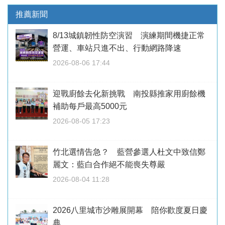
推薦新聞
8/13城鎮韌性防空演習 演練期間機捷正常
營運、車站只進不出、行動網路降速
2026-08-06 17:44
迎戰廚餘去化新挑戰 南投縣推家用廚餘機
補助每戶最高5000元
2026-08-05 17:23
竹北選情告急？ 藍營參選人杜文中致信鄭
麗文：藍白合作絕不能喪失尊嚴
2026-08-04 11:28
2026八里城市沙雕展開幕 陪你歡度夏日慶
典