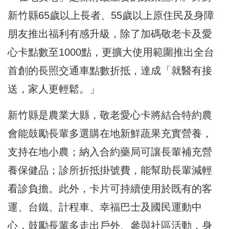
新竹縣65歲以上長者、55歲以上原住民及身障
朋友推出福利有感升級，除了加碼敬老卡及愛
心卡點數至1000點，更擴大使用範圍推出全台
首創的長照交通車點數折抵，達成「就醫有接
送，家人更輕鬆。」
新竹縣是農業大縣，敬老愛心卡將結合特約農
會能鼓勵長輩多選購在地新鮮蔬果充實營養，
支持在地小農；納入合約藥局可讓長輩補充營
養保健品；診所折抵掛號費，能幫助長輩減輕
看診負擔。此外，卡片可持續使用於既有的客
運、台鐵、計程車、幸福巴士及國民運動中
心，鼓勵長輩多走出戶外、參與社區活動，身