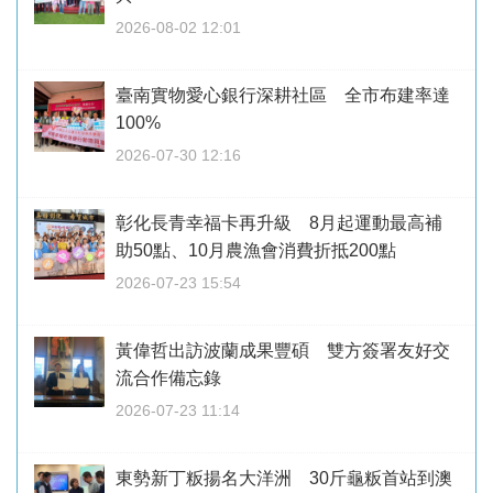
2026-08-02 12:01
臺南實物愛心銀行深耕社區 全市布建率達
100%
2026-07-30 12:16
彰化長青幸福卡再升級 8月起運動最高補
助50點、10月農漁會消費折抵200點
2026-07-23 15:54
黃偉哲出訪波蘭成果豐碩 雙方簽署友好交
流合作備忘錄
2026-07-23 11:14
東勢新丁粄揚名大洋洲 30斤龜粄首站到澳