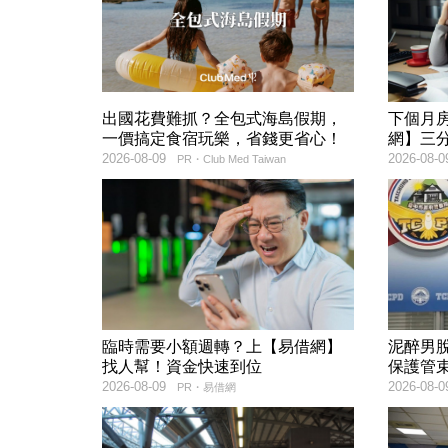
出國花費難抓？全包式海島假期，
下個月
一價搞定食宿玩樂，省錢更省心！
網】三
2026-08-09
2026-08-0
PR・Club Med Taiwan
臨時需要小額週轉？上【易借網】
泥醉男
找人幫！資金快速到位
保護管
2026-08-09
2026-08-0
PR・易借網