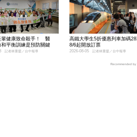
長輩健康致命殺手！ 醫
高鐵大學生5折優惠列車加碼2
力和平衡訓練是預防關鍵
8/6起開放訂票
8
2026-08-05
記者林重鎣／台中報導
記者林重鎣／台中報導
Recommended by