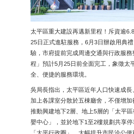
太平區重大建設再邁新里程！斥資逾6.
25日正式進駐服務，6月3日辦啟用典
驗，市府提前完成周邊交通與行政服務
程」預計5月25日前全面完工，象徵
全、便捷的服務環境。
吳局長指出，太平區近年人口快速成長
加上各課室分散於五棟廳舍，不僅增加
推動興建地下2層、地上5層的「太平
嬰中心」，並於地下1至2樓規劃共享
「太平行政圈」，大幅提升市民洽公便