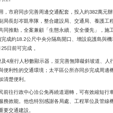
用，市府同步完善周邊交通配套，投入約382萬元辦
副局長彭岑凱率隊，整合建設局、交通局、養護工
共同推動，全案兼顧「生態永續、安全優先」，施
完成約18.2公尺中央分隔島開口、增設庇護島與機
25日前可完成 。
燈及4座行人秒數顯示器，並完善無障礙斜坡道、人
與便利性的交通環境；太平區公所亦同步完成周邊
加清楚便利。
民前往行政中心洽公免再繞道迴轉，可有效縮短行
服務效能。他也特別感謝各局處、工程單位及管線
重要交通建設。