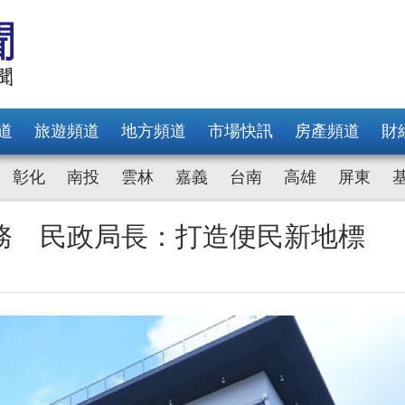
道
旅遊頻道
地方頻道
市場快訊
房產頻道
財
彰化
南投
雲林
嘉義
台南
高雄
屏東
務 民政局長：打造便民新地標