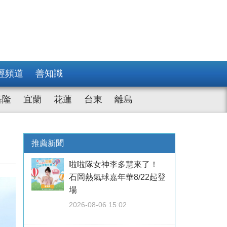
經頻道
善知識
基隆
宜蘭
花蓮
台東
離島
推薦新聞
啦啦隊女神李多慧來了！
石岡熱氣球嘉年華8/22起登
場
2026-08-06 15:02