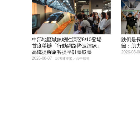
中部地區城鎮韌性演習8/10登場
跌倒是
首度舉辦「行動網路降速演練」
籲：肌
高鐵提醒旅客提早訂票取票
2026-08-0
2026-08-07
記者林重鎣／台中報導