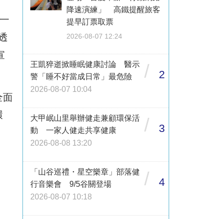
降速演練」 高鐵提醒旅客
一
提早訂票取票
透
2026-08-07 12:24
宣
王凱猝逝掀睡眠健康討論 醫示
/
2
警「睡不好當成日常」最危險
2026-08-07 10:04
全面
環
大甲岷山里舉辦健走兼顧環保活
/
3
動 一家人健走共享健康
2026-08-08 13:20
「山谷巡禮・星空樂章」部落健
/
4
行音樂會 9/5谷關登場
2026-08-07 10:18