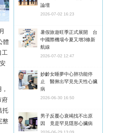
論壇
2026-07-02 16:23
月
暑假旅遊旺季正式展開 台
中國際機場今夏又增3條新
公體
航線
口工
2026-07-02 12:47
安
妙齡女睡夢中心肺功能停
止 醫揪出罕見先天性心臟
用，
病
2026-06-30 16:50
市府
昌托
男子反覆心衰竭找不出原
完整
因 竟是罕見隱形心臟病
2026-06-29 13:09