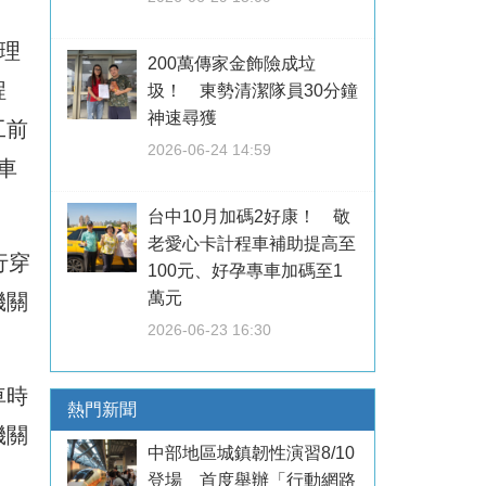
理
200萬傳家金飾險成垃
程
圾！ 東勢清潔隊員30分鐘
神速尋獲
工前
2026-06-24 14:59
車
台中10月加碼2好康！ 敬
老愛心卡計程車補助提高至
行穿
100元、好孕專車加碼至1
萬元
機關
2026-06-23 16:30
車時
熱門新聞
機關
中部地區城鎮韌性演習8/10
登場 首度舉辦「行動網路