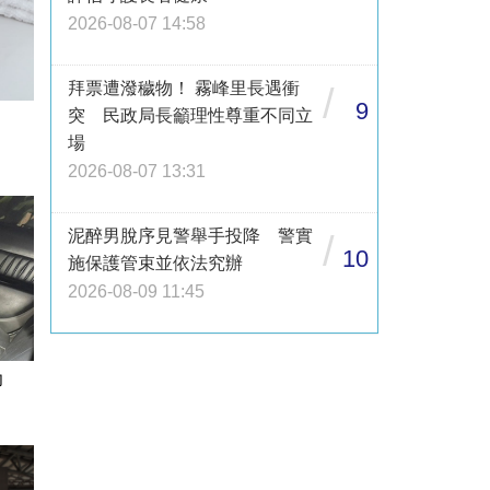
2026-08-07 14:58
拜票遭潑穢物！ 霧峰里長遇衝
/
9
突 民政局長籲理性尊重不同立
場
2026-08-07 13:31
泥醉男脫序見警舉手投降 警實
/
10
施保護管束並依法究辦
2026-08-09 11:45
功