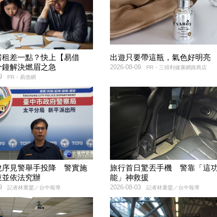
房租差一點？快上【易借
出遊只要帶這瓶，氣色好明亮
分鐘解決燃眉之急
2026-08-09
PR・三得利健康網路商店
9
PR・易借網
脫序見警舉手投降 警實施
旅行首日驚丟手機 警靠「這
束並依法究辦
能」神救援
9
2026-08-03
記者林重鎣／台中報導
記者林重鎣／台中報導