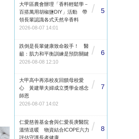
大甲區農會辦理「香料輕鬆學－
/
5
百搭萬用胡椒鹽DIY」活動 帶
領長輩認識各式天然辛香料
2026-08-07 14:01
跌倒是長輩健康致命殺手！ 醫
/
6
籲：肌力和平衡訓練是預防關鍵
2026-08-08 12:10
大甲高中再添校友回饋母校愛
/
7
心 黃建華夫婦成立獎學金感念
師恩
2026-08-07 14:02
仁愛慈善基金會與仁愛長庚醫院
/
8
溫情送暖 物資結合ICOPE六力
評估守護長者健康