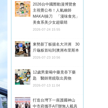
2026台中國際動漫博覽會
主視覺公布！人氣繪師
MAKAI操刀 「漫味食光」
美食系美少女超吸睛
2026-07-24 15:55
東勢新丁粄揚名大洋洲 30
斤龜粄首站到澳洲布里斯本
2026-07-23 10:56
12歲男童喝中藥竟吞下藥
匙 醫師胃鏡取出異物
2026-07-13 11:04
打造台灣下一座護國神山
中市府攜手AIT辦無人載具