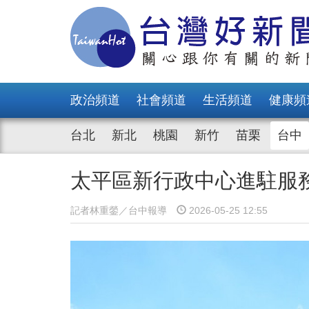
政治頻道
社會頻道
生活頻道
健康頻
台北
新北
桃園
新竹
苗栗
台中
太平區新行政中心進駐服
記者林重鎣／台中報導
2026-05-25 12:55