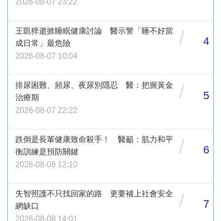
2026-08-07 23:22
王凱猝逝掀睡眠健康討論 醫示警「睡不好當
/
4
成日常」最危險
2026-08-07 10:04
排尿困難、頻尿、夜尿別隱忍 醫：把握黃金
/
5
治療期
2026-08-07 22:22
跌倒是長輩健康致命殺手！ 醫籲：肌力和平
/
6
衡訓練是預防關鍵
2026-08-08 12:10
失智照護不只找回家的路 更要補上社會安全
/
7
網缺口
2026-08-08 14:01