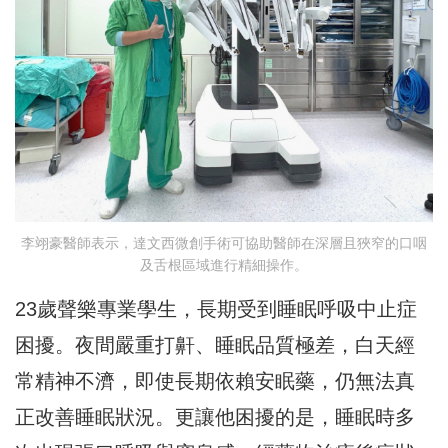
李翊豪醫師表示，達文西微創手術可協助醫師在深層且狹窄的口咽
及舌根區域進行精細操作。
23歲聲樂專業學生，長期受到睡眠呼吸中止症
困擾。夜間嚴重打鼾、睡眠品質極差，白天經
常精神不濟，即使長期依賴安眠藥，仍無法真
正改善睡眠狀況。更讓他困擾的是，睡眠時多