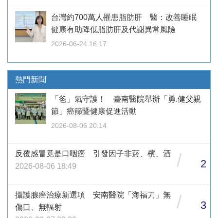
台灣約700萬人罹患脂肪肝 醫：改善睡眠
健康有助降低脂肪肝及代謝異常風險
2026-06-24 16:17
熱門新聞
「爸」氣守護！ 臺南醫院舉辦「勇.健父親
節」癌篩暨健康促進活動
2026-08-06 20:14
反覆感冒竟是口咽癌 引發因子非菸、檳、酒
/
2
2026-08-06 18:49
攝護腺癌治療新選項 安南醫院「海福刀」無
/
3
傷口、無輻射