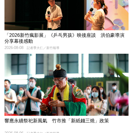
「2026新竹瘋影展」《乒乓男孩》映後座談 洪伯豪導演
分享幕後感動
2026-08-08
記者季大仁／新竹報導
響應永續祭祀新風氣 竹市推「新紙錢三燒」政策