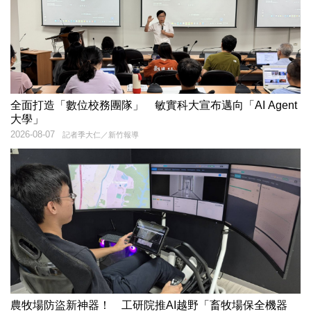
全面打造「數位校務團隊」 敏實科大宣布邁向「AI Agent
大學」
2026-08-07
記者季大仁／新竹報導
農牧場防盜新神器！ 工研院推AI越野「畜牧場保全機器