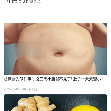
起床就先做件事，沒三天小腹就不見了! 肚子一天天變小！
2026-08-06
PR・新素簡