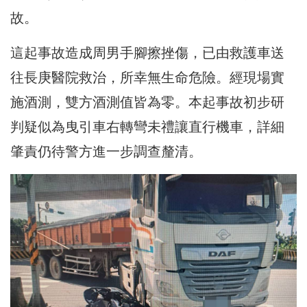
故。
這起事故造成周男手腳擦挫傷，已由救護車送
往長庚醫院救治，所幸無生命危險。經現場實
施酒測，雙方酒測值皆為零。本起事故初步研
判疑似為曳引車右轉彎未禮讓直行機車，詳細
肇責仍待警方進一步調查釐清。