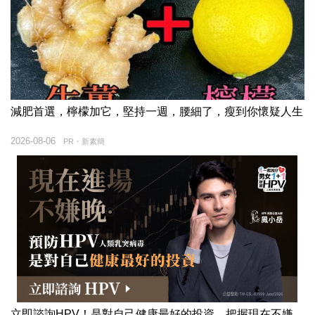
減肥首選，檸檬加它，堅持一週，腰細了，瘦到你懷疑人生
2026-08-06
PR・新素簡
立即諮詢HPV！是對自己健康最好的投資，把握現在不嫌