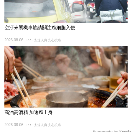
空汙來襲機車族請關注癌細胞入侵
2026-08-06
PR・安達人壽 安心抗癌
高油高酒精 加速癌上身
2026-08-06
PR・安達人壽 安心抗癌
Recommended by