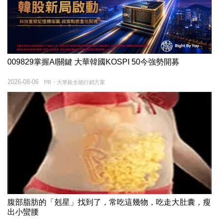
009829掌握AI關鍵 大華韓國KOSPI 50今強勢開募
2026-08-06
PR・大華銀全能行銷方案
腹部脂肪的「剋星」找到了，常吃這幾物，吃走大肚囊，瘦
出小蠻腰