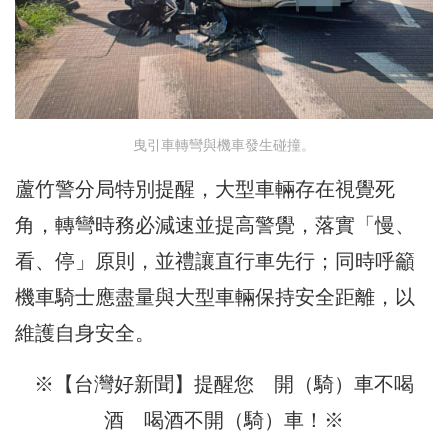
曳引車轉彎與機車發生碰撞。
蘆竹警分局特別提醒，大型車輛存在視覺死
角，轉彎時務必減速並提高警覺，落實「慢、
看、停」原則，並禮讓直行車先行；同時呼籲
機車騎士應盡量與大型車輛保持安全距離，以
維護自身安全。
※【台灣好新聞】提醒您 開（騎）車不喝
酒 喝酒不開（騎）車！※