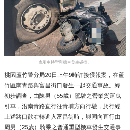
曳引車轉彎與機車發生碰撞。
桃園蘆竹警分局20日上午9時許接獲報案，在蘆
竹區南青路與富昌街口發生一起交通事故。經
初步調查，由陳男（55歲）駕駛之營業貨運曳
引車，沿南青路直行往青埔方向行駛，於行經
上述路口欲右轉進入富昌街時，與同向直行由
周男（25歲）騎乘之普通重型機車發生交通事