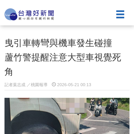
曳引車轉彎與機車發生碰撞
蘆竹警提醒注意大型車視覺死
角
記者葉志成 ／桃園報導
2026-05-21 00:13