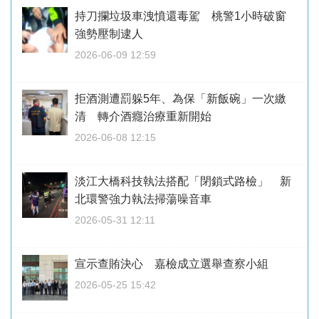
持刀攔垃圾車洩憤還毒駕 桃警1小時破窗
強勢壓制逮人
2026-06-09 12:59
拒酒測遭罰躲5年、為保「新飯碗」一次繳
清 轉介酒癮治療重新開始
2026-06-08 12:15
淡江大橋科技執法搭配「閉鎖式路檢」 新
北環警強力執法掃蕩噪音車
2026-05-31 12:11
宣示查賄決心 嘉檢成立選舉查察小組
2026-05-25 15:42