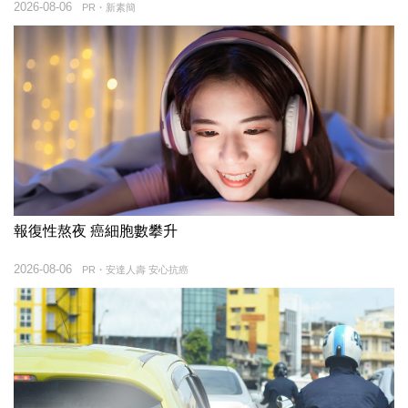
2026-08-06
PR・新素簡
報復性熬夜 癌細胞數攀升
2026-08-06
PR・安達人壽 安心抗癌