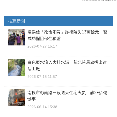
推薦新聞
婦誤信「改命消災」詐術險失13萬餘元 警
成功攔阻保住積蓄
2026-07-27 15:17
白色廢水流入大排水溝 新北跨局處揪出違
法工廠
2026-07-15 11:57
南投市彰南路三段透天住宅火災 釀2死1傷
憾事
2026-06-14 15:38