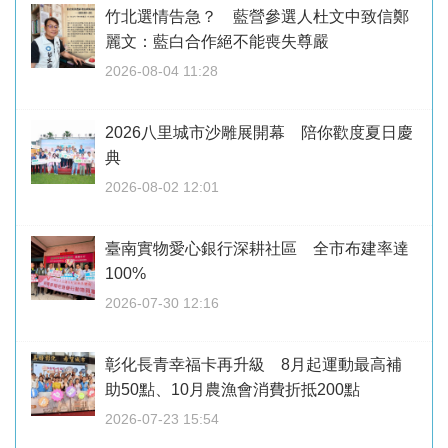
竹北選情告急？ 藍營參選人杜文中致信鄭
麗文：藍白合作絕不能喪失尊嚴
2026-08-04 11:28
2026八里城市沙雕展開幕 陪你歡度夏日慶
典
2026-08-02 12:01
臺南實物愛心銀行深耕社區 全市布建率達
100%
2026-07-30 12:16
彰化長青幸福卡再升級 8月起運動最高補
助50點、10月農漁會消費折抵200點
2026-07-23 15:54