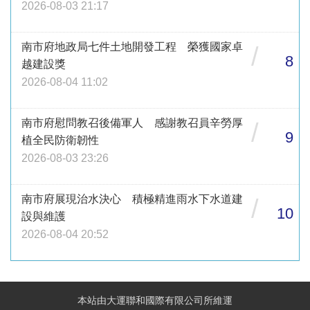
2026-08-03 21:17
南市府地政局七件土地開發工程 榮獲國家卓
/
8
越建設獎
2026-08-04 11:02
南市府慰問教召後備軍人 感謝教召員辛勞厚
/
9
植全民防衛韌性
2026-08-03 23:26
南市府展現治水決心 積極精進雨水下水道建
/
10
設與維護
2026-08-04 20:52
本站由大運聯和國際有限公司所維運