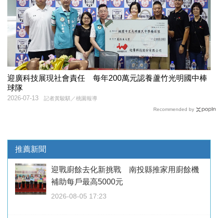
迎廣科技展現社會責任 每年200萬元認養蘆竹光明國中棒
球隊
2026-07-13
記者黃駿騏／桃園報導
Recommended by
推薦新聞
迎戰廚餘去化新挑戰 南投縣推家用廚餘機
補助每戶最高5000元
2026-08-05 17:23