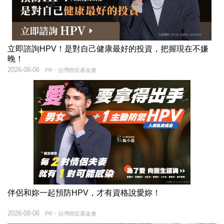
立即諮詢HPV！是對自己健康最好的投資，把握現在不嫌
晚！
2026-08-06
PR・台灣癌症基金會
伴侶和妳一起預防HPV，才有資格說愛妳！
2026-08-06
PR・台灣癌症基金會