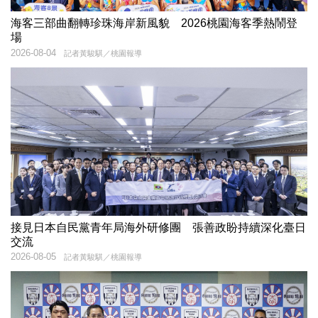
海客三部曲翻轉珍珠海岸新風貌 2026桃園海客季熱鬧登
場
2026-08-04
記者黃駿騏／桃園報導
接見日本自民黨青年局海外研修團 張善政盼持續深化臺日
交流
2026-08-05
記者黃駿騏／桃園報導