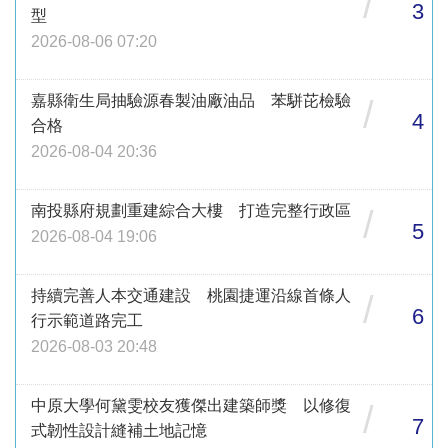
/
3
型
2026-08-06 07:20
嘉縣衛生局抽驗源春製油廠油品 苯駢芘檢驗
/
4
合格
2026-08-04 20:36
南投縣府規劃重建綜合大樓 打造完整行政區
/
5
2026-08-04 19:06
持續完善人本交通建設 桃園捷運沿線首條人
/
6
行示範道路完工
2026-08-03 20:48
中原大學何黛雯校友獲傑出建築師獎 以修復
/
7
式韌性設計縫補土地記憶