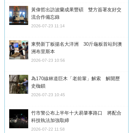
黃偉哲出訪波蘭成果豐碩 雙方簽署友好交
流合作備忘錄
2026-07-23 11:14
東勢新丁粄揚名大洋洲 30斤龜粄首站到澳
洲布里斯本
2026-07-23 10:56
為170線林道巨木「老前輩」解索 解開歷
史枷鎖
2026-07-23 10:45
竹市警公布上半年十大易肇事路口 將配合
科技執法加強取締
2026-07-22 11:58