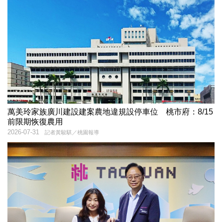
萬美玲家族廣川建設建案農地違規設停車位 桃市府：8/15
前限期恢復農用
2026-07-31
記者黃駿騏／桃園報導