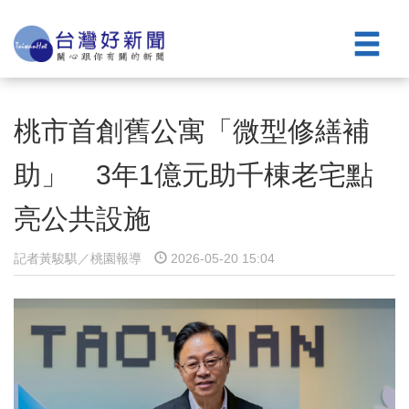
桃市首創舊公寓「微型修繕補
助」 3年1億元助千棟老宅點
亮公共設施
記者黃駿騏／桃園報導
2026-05-20 15:04