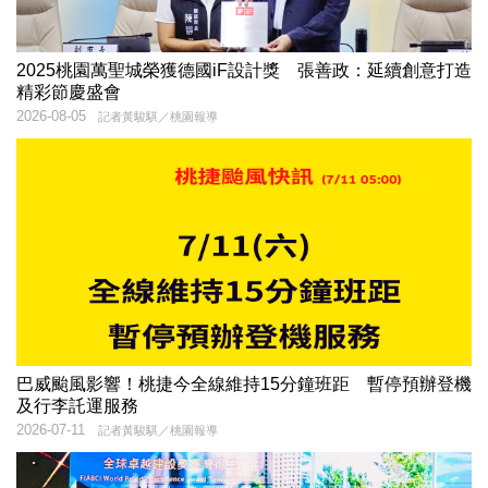
2025桃園萬聖城榮獲德國iF設計獎 張善政：延續創意打造
精彩節慶盛會
2026-08-05
記者黃駿騏／桃園報導
巴威颱風影響！桃捷今全線維持15分鐘班距 暫停預辦登機
及行李託運服務
2026-07-11
記者黃駿騏／桃園報導