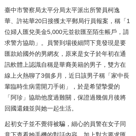
臺中市警察局太平分局太平派出所警員柯逸
華、
許祐華20日接獲太平郵局行員報案，稱「1
位婦人匯兌美金5,
000元並欲匯至陌生帳戶，請
求警方協助」。
員警到場後細問下竟發現是要
匯款給國外的男網友，
原來是女子於年初在通
訊軟體上認識自稱是華裔美籍的男子，
雙方在
線上火熱聊了3個多月，近日該男子稱「
家中長
輩臨時生病需開刀手術」，於是希望摯愛的
「阿珍」
協助他度過難關，保證過幾個月後將
回國還錢並與她一起生活。
起初女子並不覺得被騙，
細心的員警在女子同
意下查看她手機的對話內容，
加上對方要求匯