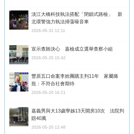
淡江大橋科技執法搭配「閉鎖式路檢」 新
北環警強力執法掃蕩噪音車
2026-05-31 12:11
宣示查賄決心 嘉檢成立選舉查察小組
2026-05-25 15:42
豐原五口命案李姓團購主判11年 家屬痛
批：不符合社會期待
2026-05-20 16:21
嘉義男與大13歲學姊13天開房10次 法院判
賠40萬
2026-05-20 12:48