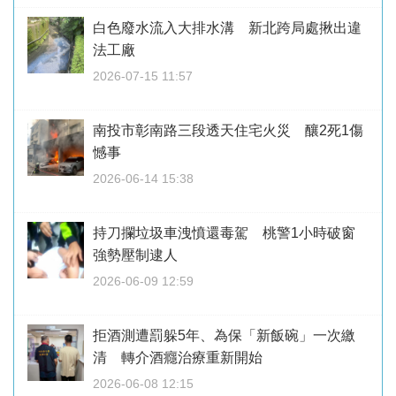
白色廢水流入大排水溝 新北跨局處揪出違
法工廠
2026-07-15 11:57
南投市彰南路三段透天住宅火災 釀2死1傷
憾事
2026-06-14 15:38
持刀攔垃圾車洩憤還毒駕 桃警1小時破窗
強勢壓制逮人
2026-06-09 12:59
拒酒測遭罰躲5年、為保「新飯碗」一次繳
清 轉介酒癮治療重新開始
2026-06-08 12:15