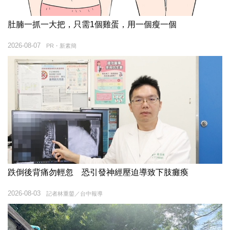
肚腩一抓一大把，只需1個雞蛋，用一個瘦一個
2026-08-07
PR・新素簡
跌倒後背痛勿輕忽 恐引發神經壓迫導致下肢癱瘓
2026-08-03
記者林重鎣／台中報導