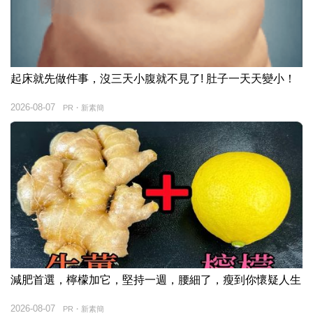
起床就先做件事，沒三天小腹就不見了! 肚子一天天變小！
2026-08-07
PR・新素簡
減肥首選，檸檬加它，堅持一週，腰細了，瘦到你懷疑人生
2026-08-07
PR・新素簡