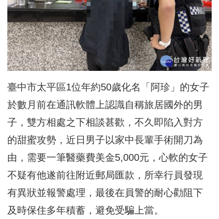
臺中市太平區1位年約50歲化名「阿珍」
的女子
於數月前在通訊軟體上認識自稱旅居國外的男
子，
雙方相處之下相談甚歡，不久即陷入對方
的甜蜜攻勢，
近日男子以家中長輩手術開刀為
由，需要一筆醫藥費美金5,
000元，心軟的女子
不疑有他遂前往附近郵局匯款，
所幸行員發現
有異狀並報警處理，
最後在員警的耐心勸阻下
及時保住多年積蓄，避免受騙上當。