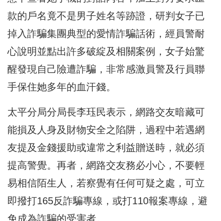
款的戶名竟不是男子姓名等跡證，
研判女子已
掉入詐騙集團典型的愛情詐騙話術，
經員警耐
心說明並點出許多破綻及相關案例，
女子始驚
醒發現自己險遭詐騙，
非常感激員警及行員聯
手保住她多年的血汗錢。
太平分局分局長李珏民表示，
網路交友暗藏可
能損及人身及財物安全之陷阱，
過程中若遇網
友提及金錢援助或違常之利益贈送時，
就必須
提高警覺。再者，網路交友務必小心，不要輕
易相信陌生人，
若察覺有任何可疑之處，可立
即撥打165反詐騙專線，
或打110報案專線，避
免成為詐騙的受害者。