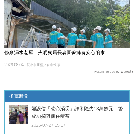
修繕漏水老屋 失明獨居長者圓夢擁有安心的家
2026-08-04
記者林重鎣／台中報導
Recommended by
推薦新聞
婦誤信「改命消災」詐術險失13萬餘元 警
成功攔阻保住積蓄
2026-07-27 15:17