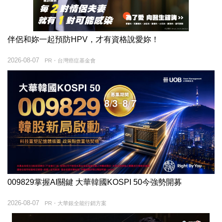
伴侶和妳一起預防HPV，才有資格說愛妳！
2026-08-07
PR・台灣癌症基金會
009829掌握AI關鍵 大華韓國KOSPI 50今強勢開募
2026-08-07
PR・大華銀全能行銷方案