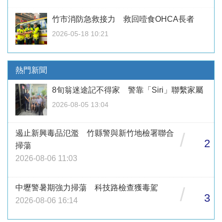
竹市消防急救接力 救回噎食OHCA長者
2026-05-18 10:21
熱門新聞
8旬翁迷途記不得家 警靠「Siri」聯繫家屬
2026-08-05 13:04
遏止新興毒品氾濫 竹縣警與新竹地檢署聯合
/
2
掃蕩
2026-08-06 11:03
中壢警暑期強力掃蕩 科技路檢查獲毒駕
/
3
2026-08-06 16:14