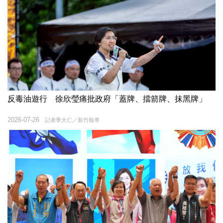
反毒油遊行 徐欣瑩痛批政府「蓋牌、擋箭牌、抹黑牌」
2026-07-26
記者季大仁／新竹報導