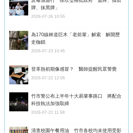
反毒油遊行 徐欣瑩痛批政府「蓋牌、擋箭
牌、抹黑牌」
2026-07-26 10:55
為170線林道巨木「老前輩」解索 解開歷
史枷鎖
2026-07-23 10:45
登革熱初期像感冒？ 醫師提醒民眾警覺
2026-07-22 12:05
竹市警公布上半年十大易肇事路口 將配合
科技執法加強取締
2026-07-22 11:58
清查校園午餐用油 竹市各校均未使用受影