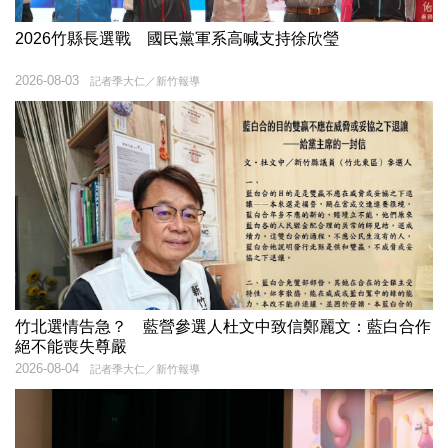
2026竹縣長選戰 國民黨軍系高喊支持徐欣瑩
2026-08-03
記者季大仁／新竹報導
竹北選情告急？ 藍營參選人杜文中致信鄭麗文：藍白合作
絕不能喪失尊嚴
2026-08-04
記者季大仁／新竹報導