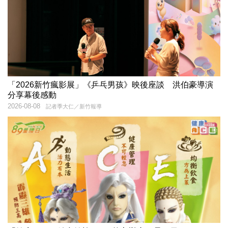
「2026新竹瘋影展」《乒乓男孩》映後座談 洪伯豪導演
分享幕後感動
2026-08-08
記者季大仁／新竹報導