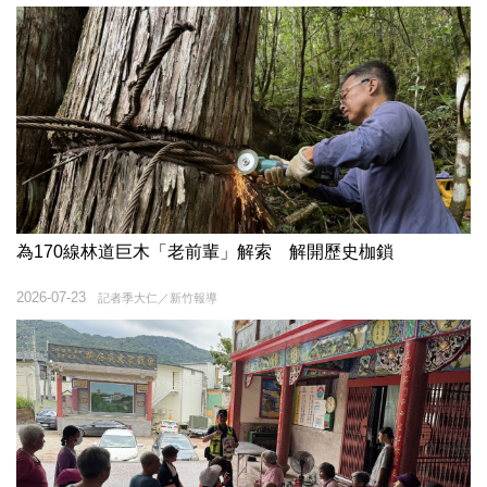
為170線林道巨木「老前輩」解索 解開歷史枷鎖
2026-07-23
記者季大仁／新竹報導