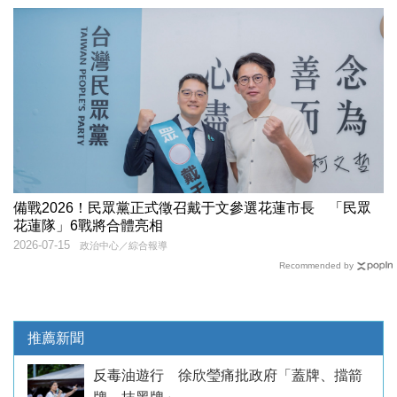
備戰2026！民眾黨正式徵召戴于文參選花蓮市長 「民眾
花蓮隊」6戰將合體亮相
2026-07-15
政治中心／綜合報導
Recommended by
推薦新聞
反毒油遊行 徐欣瑩痛批政府「蓋牌、擋箭