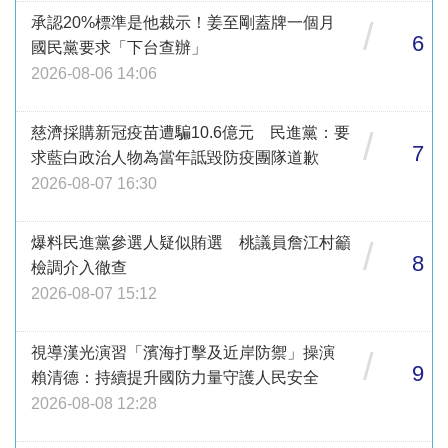
承認20%標準是他裁示！姜至剛蓋牌一個月
/
6
國民黨要求「下台查辦」
2026-08-06 14:06
慈濟採購新冠疫苗遭騙10.6億元 民進黨：要
/
7
求藍白政治人物為當年詆毀防疫團隊道歉
2026-08-07 16:30
爆料民進黨參選人疑似賄選 桃議員詹江村籲
/
8
檢調介入徹查
2026-08-07 15:12
視導漢光演習「濱海打擊及近岸防禦」操演
/
9
賴清德：持續提升國防力量守護人民安全
2026-08-08 12:28