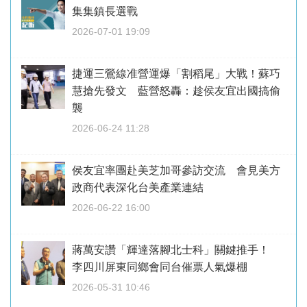
集集鎮長選戰
2026-07-01 19:09
捷運三鶯線准營運爆「割稻尾」大戰！蘇巧
慧搶先發文 藍營怒轟：趁侯友宜出國搞偷
襲
2026-06-24 11:28
侯友宜率團赴美芝加哥參訪交流 會見美方
政商代表深化台美產業連結
2026-06-22 16:00
蔣萬安讚「輝達落腳北士科」關鍵推手！
李四川屏東同鄉會同台催票人氣爆棚
2026-05-31 10:46