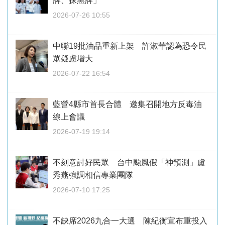
牌、抹黑牌」
2026-07-26 10:55
中聯19批油品重新上架 許淑華認為恐令民
眾疑慮增大
2026-07-22 16:54
藍營4縣市首長合體 邀集召開地方反毒油
線上會議
2026-07-19 19:14
不刻意討好民眾 台中颱風假「神預測」盧
秀燕強調相信專業團隊
2026-07-10 17:25
不缺席2026九合一大選 陳紀衡宣布重投入