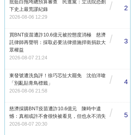
批藍白拖垮總預算審查 民進黨：立法院恐創
/
2
下史上最荒謬紀錄
2026-08-06 12:29
買BNT疫苗遭詐10.6億元被控態度消極 慈濟
/
3
託律師再聲明：採取必要法律措施捍衛捐款大
眾權益
2026-08-07 21:24
東發號遭洗負評！徐巧芯扯大罷免 沈伯洋嗆
/
4
「別亂貼青鳥標籤」
2026-08-06 21:58
慈濟採購BNT疫苗遭詐10.6億元 陳時中遺
/
5
憾：真相或許不會很快被看見，但也永不消失
2026-08-07 20:30