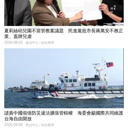
夏莉絲幼兒園不當管教案議題 民進黨批市長蔣萬安不務正
業、蓋牌兒虐
2026-08-03
政治中心／綜合報導
譴責中國假借防災違法擴張管轄權 海委會籲國際共同維護
台海自由開放
2026-08-08
政治中心／綜合報導