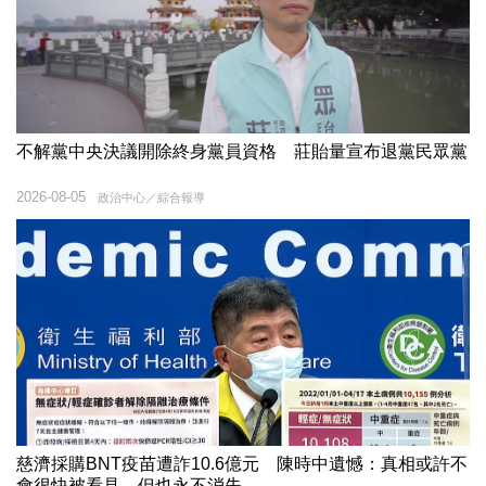
不解黨中央決議開除終身黨員資格 莊貽量宣布退黨民眾黨
2026-08-05
政治中心／綜合報導
慈濟採購BNT疫苗遭詐10.6億元 陳時中遺憾：真相或許不
會很快被看見，但也永不消失