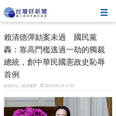
賴清德彈劾案未過 國民黨
轟：靠高門檻逃過一劫的獨裁
總統，創中華民國憲政史恥辱
首例
政治中心／綜合報導
2026-05-19 17:24