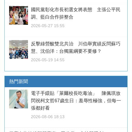
國民黨彰化市長初選女將表態 主張公平民
調、藍白合作拚整合
2026-05-27 15:55
反擊綠營酸雙北共治 川伯舉實績反問蘇巧
慧、沈伯洋：台獨黨綱要不要修？
2026-05-19 14:55
熱門新聞
電子手鐶貼「萊爾校長吃毒油」 陳佩琪放
閃祝柯文哲67歲生日：羞辱性極強，但每一
張都好看
2026-08-06 18:13