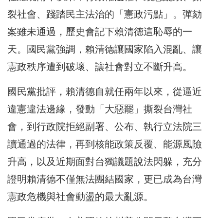
裂社會、踐踏民主法治的「憲政污點」。彈劾
案雖未通過，歷史會記下賴清德這恥辱的一
天。國民黨強調，賴清德讓國家陷入混亂、讓
憲政秩序遭到破壞、讓社會對立不斷升高。
國民黨批評，賴清德自就任兩年以來，從逼近
違憲違法邊緣，發動「大惡罷」撕裂台灣社
會，到行政院拒絕副署、公布、執行立法院三
讀通過的法律，再到核能政策反覆、能源風險
升高，以及近期面對台獨議題說法閃躲，充分
證明賴清德不僅無法團結國家，更已成為台灣
憲政危機與社會動盪的最大亂源。