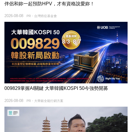
伴侶和妳一起預防HPV，才有資格說愛妳！
2026-08-08
PR・台灣癌症基金會
009829掌握AI關鍵 大華韓國KOSPI 50今強勢開募
2026-08-08
PR・大華銀全能行銷方案