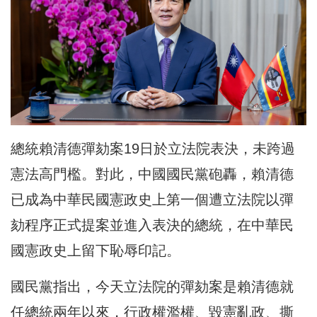
總統賴清德彈劾案19日於立法院表決，未跨過
憲法高門檻。對此，中國國民黨砲轟，賴清德
已成為中華民國憲政史上第一個遭立法院以彈
劾程序正式提案並進入表決的總統，在中華民
國憲政史上留下恥辱印記。
國民黨指出，今天立法院的彈劾案是賴清德就
任總統兩年以來，行政權濫權、毀憲亂政、撕