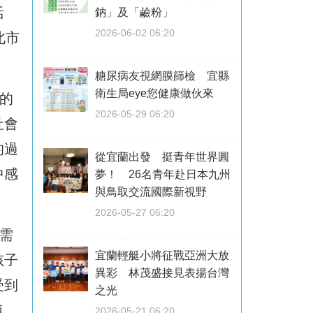
活
鈉」及「鹼粉」
2026-06-02 06:20
北市
。
糖尿病友視網膜篩檢 宜縣
衛生局eye您健康做伙來
的
2026-05-29 06:20
社會
的過
從宜蘭出發 挺青年世界圓
中感
夢！ 26名青年赴日本九州
與鳥取交流國際新視野
2026-05-27 06:20
需
宜蘭輕艇小將征戰亞洲大放
孩子
異彩 林茂盛接見表揚台灣
受到
之光
氛
2026-05-21 06:20