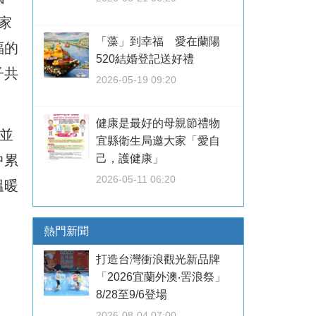
家
「藻」到幸福 愛在蘭陽
福的
520結婚登記送好禮
子共
2026-05-19 09:20
健康是最好的母親節禮物
並
宜縣衛生局邀大家「愛自
己，護健康」
中累
2026-05-11 06:20
溫暖
熱門新聞
打造台灣衝浪觀光新品牌
「2026宜蘭外澳‧罟浪祭」
8/28至9/6登場
2026-08-04 07:00