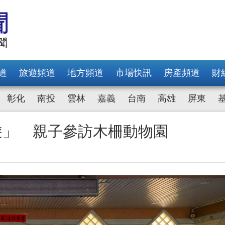
道
旅遊頻道
地方頻道
市場快訊
房產頻道
財
彰化
南投
雲林
嘉義
台南
高雄
屏東
遊」 親子參訪木柵動物園