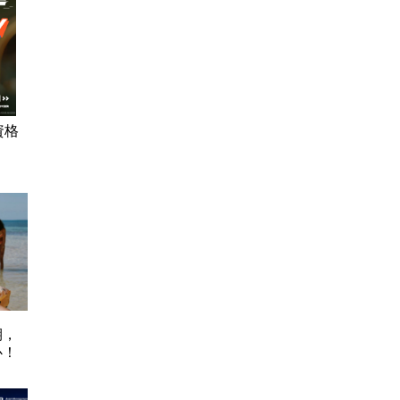
資格
期，
心！