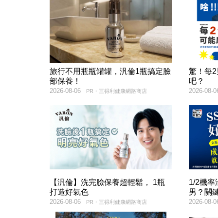
旅行不用瓶瓶罐罐，汎倫1瓶搞定臉
驚！每
部保養！
吧？
2026-08-06
2026-08-0
PR・三得利健康網路商店
【汎倫】洗完臉保養超輕鬆， 1瓶
1/2機
打造好氣色
男？關
2026-08-06
2026-08-0
PR・三得利健康網路商店