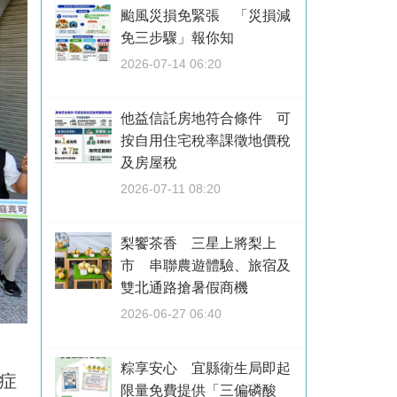
颱風災損免緊張 「災損減
免三步驟」報你知
2026-07-14 06:20
他益信託房地符合條件 可
按自用住宅稅率課徵地價稅
及房屋稅
2026-07-11 08:20
梨饗茶香 三星上將梨上
市 串聯農遊體驗、旅宿及
雙北通路搶暑假商機
2026-06-27 06:40
粽享安心 宜縣衛生局即起
症
限量免費提供「三偏磷酸