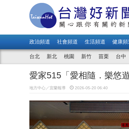
政治頻道
社會頻道
生活頻道
健康頻
台北
新北
桃園
新竹
苗栗
台中
愛家515「愛相隨．樂悠
地方中心／宜蘭報導
2026-05-20 06:40