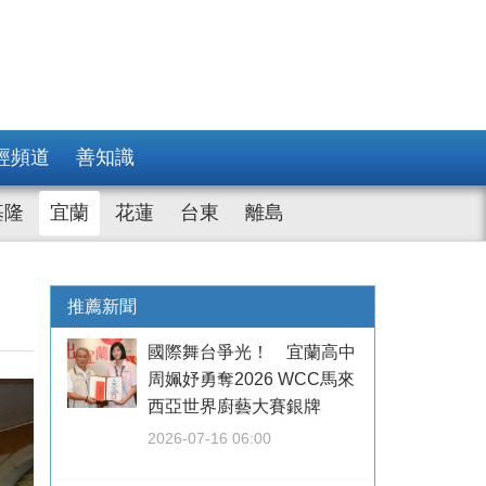
經頻道
善知識
基隆
宜蘭
花蓮
台東
離島
推薦新聞
國際舞台爭光！ 宜蘭高中
周姵妤勇奪2026 WCC馬來
西亞世界廚藝大賽銀牌
2026-07-16 06:00