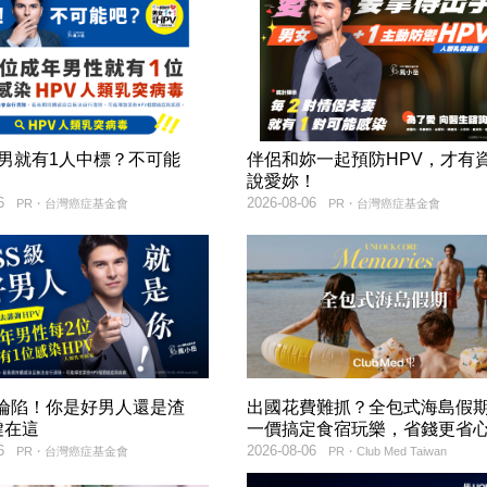
2男就有1人中標？不可能
伴侶和妳一起預防HPV，才有
說愛妳！
6
2026-08-06
PR・台灣癌症基金會
PR・台灣癌症基金會
率淪陷！你是好男人還是渣
出國花費難抓？全包式海島假
鍵在這
一價搞定食宿玩樂，省錢更省
6
2026-08-06
PR・台灣癌症基金會
PR・Club Med Taiwan