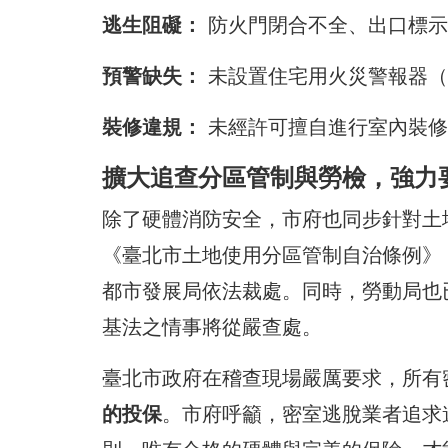
逃生阻礙：
防火門閉合不全、出口標示
預警缺失：
未設置住宅用火災警報器（
裝修違規：
未經許可擅自進行室內裝修
擴大追查分區管制與勞檢，強力
除了硬體消防安全，市府也同步針對土
《臺北市土地使用分區管制自治條例》
都市發展局依法裁處。同時，勞動局也
基法之情事將從嚴查處。
臺北市政府在稽查現場嚴厲要求，所有
的投保
。市府呼籲，密室逃脫業者追求