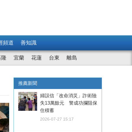
經頻道
善知識
基隆
宜蘭
花蓮
台東
離島
推薦新聞
婦誤信「改命消災」詐術險
失13萬餘元 警成功攔阻保
住積蓄
2026-07-27 15:17