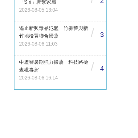
2
「Siri」聯繫家屬
2026-08-05 13:04
遏止新興毒品氾濫 竹縣警與新
/
3
竹地檢署聯合掃蕩
2026-08-06 11:03
中壢警暑期強力掃蕩 科技路檢
/
4
查獲毒駕
2026-08-06 16:14