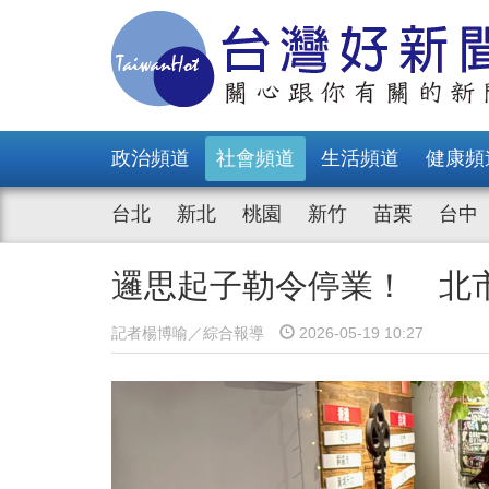
政治頻道
社會頻道
生活頻道
健康頻
台北
新北
桃園
新竹
苗栗
台中
邏思起子勒令停業！ 北
記者楊博喻／綜合報導
2026-05-19 10:27