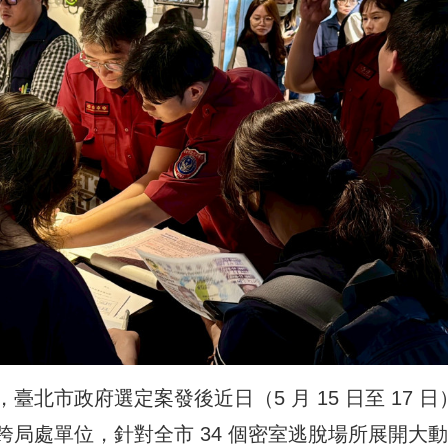
北市政府選定案發後近日（5 月 15 日至 17 日
局處單位，針對全市 34 個密室逃脫場所展開大