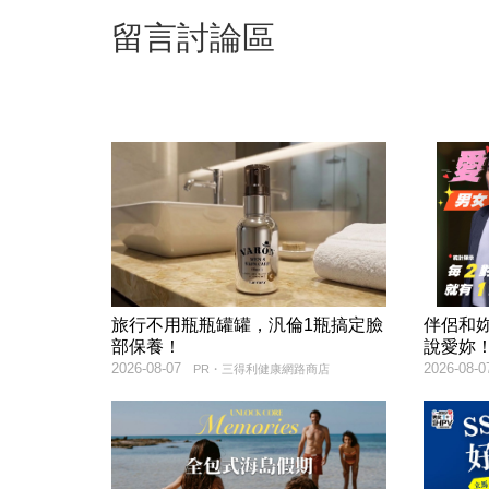
留言討論區
旅行不用瓶瓶罐罐，汎倫1瓶搞定臉
伴侶和
部保養！
說愛妳
2026-08-07
2026-08-0
PR・三得利健康網路商店