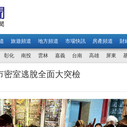
道
旅遊頻道
地方頻道
市場快訊
房產頻道
財
彰化
南投
雲林
嘉義
台南
高雄
屏東
市密室逃脫全面大突檢