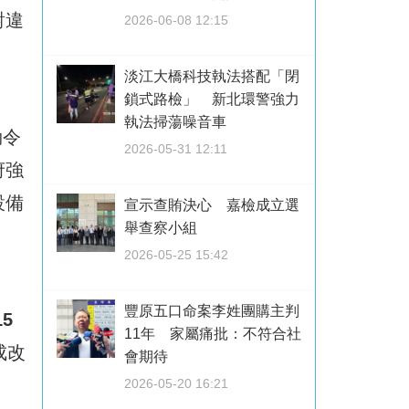
對違
2026-06-08 12:15
淡江大橋科技執法搭配「閉
鎖式路檢」 新北環警強力
執法掃蕩噪音車
勒令
2026-05-31 12:11
府強
設備
宣示查賄決心 嘉檢成立選
舉查察小組
2026-05-25 15:42
豐原五口命案李姓團購主判
15
11年 家屬痛批：不符合社
成改
會期待
2026-05-20 16:21