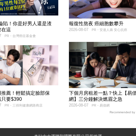
率淪陷！你是好男人還是渣
報復性熬夜 癌細胞數攀升
鍵在這
2026-08-07
PR・安達人壽 安心抗癌
7
PR・台灣癌症基金會
用推薦！輕鬆搞定臉部保
下個月房租差一點？快上【易
只要$390
網】三分鐘解決燃眉之急
7
2026-08-07
PR・三得利健康網路商店
PR・易借網
Recommended by