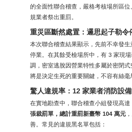
的全面性聯合稽查，嚴格考核場所區位
規業者祭出重罰。
重災區斷然處置：邏思起子勒令停
本次聯合稽查結果顯示，先前不幸發生
停業。在其餘受檢場所中，有 3 家現
調，密室逃脫因營業特性多屬於密閉式
將是決定生死的重要關鍵，不容有絲毫
驚人違規率：12 家業者消防設
在實地勘查中，聯合稽查小組發現高達
張裁罰單，總計重罰新臺幣 104 萬元
，
善。常見的違規黑名單包括：