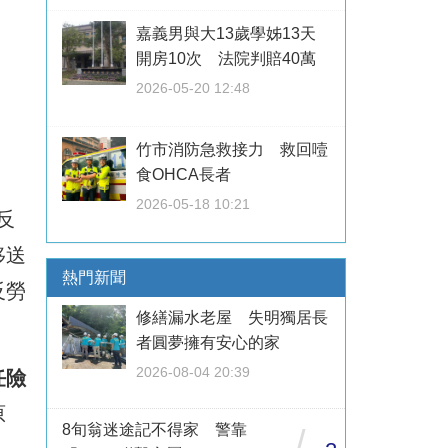
嘉義男與大13歲學姊13天
開房10次 法院判賠40萬
2026-05-20 12:48
竹市消防急救接力 救回噎
食OHCA長者
2026-05-18 10:21
反
移送
熱門新聞
反勞
修繕漏水老屋 失明獨居長
者圓夢擁有安心的家
2026-08-04 20:39
任險
原
8旬翁迷途記不得家 警靠
/