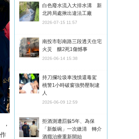
白色廢水流入大排水溝 新
北跨局處揪出違法工廠
2026-07-15 11:57
南投市彰南路三段透天住宅
火災 釀2死1傷憾事
2026-06-14 15:38
持刀攔垃圾車洩憤還毒駕
桃警1小時破窗強勢壓制逮
人
2026-06-09 12:59
拒酒測遭罰躲5年、為保
），
「新飯碗」一次繳清 轉介
動作
酒癮治療重新開始