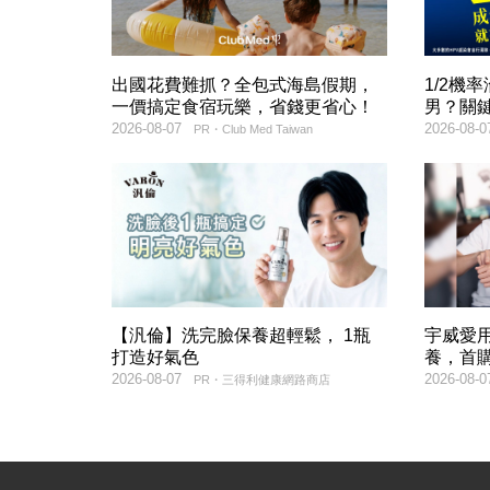
出國花費難抓？全包式海島假期，
1/2機
一價搞定食宿玩樂，省錢更省心！
男？關
2026-08-07
2026-08-0
PR・Club Med Taiwan
【汎倫】洗完臉保養超輕鬆， 1瓶
宇威愛
打造好氣色
養，首購
2026-08-07
2026-08-0
PR・三得利健康網路商店