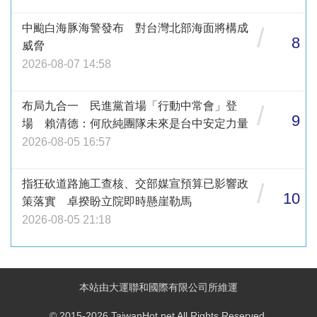
中颱白海豚海警發布 對台灣北部海面將構成
/
8
威脅
2026-08-07 14:58
布局九合一 民進黨首場「行動中常會」登
/
9
場 賴清德：何欣純團隊未來是台中安定力量
2026-08-05 16:57
指狂砍道路施工查核、交部媒宣預算已影響政
/
10
策落實 卓揆盼立院即時懸崖勒馬
2026-08-05 21:18
本站由大運聯和國際有限公司所維運
© 2015-2026 TaiwanHot.net All Rights Reserved.