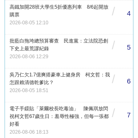
高鐵加開28班大學生5折優惠列車 8/6起開放
/
4
購票
2026-08-05 12:10
批藍白拖垮總預算審查 民進黨：立法院恐創
/
5
下史上最荒謬紀錄
2026-08-06 12:29
吳乃仁欠1.7億爽搭豪車上健身房 柯文哲：我
/
6
怎跟賴清德乾爹比？
2026-08-05 18:51
電子手鐶貼「萊爾校長吃毒油」 陳佩琪放閃
/
7
祝柯文哲67歲生日：羞辱性極強，但每一張都
好看
2026-08-06 18:13