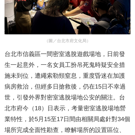
（圖／台北市府文化局）
台北市信義區一間密室逃脫遊戲場地，日前發
生一起意外，一名女員工扮吊死鬼時疑安全措
施未到位，遭繩索勒頸窒息，重度昏迷在加護
病房救治，但經多日搶救後，仍在15日不幸過
世，引發外界對密室逃脫場地公安的關注。台
北市府今（18）日表示，考量密室逃脫場地營
業特性，於5月15至17日間由相關局處針對34個
場所完成全面性勘查，瞭解場所的設置區位、