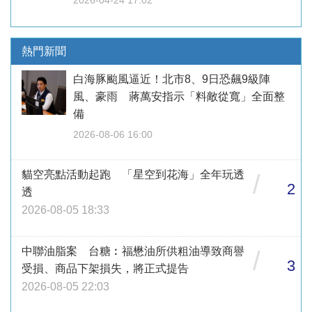
熱門新聞
白海豚颱風逼近！北市8、9日恐飆9級陣
風、豪雨 蔣萬安指示「料敵從寬」全面整
備
2026-08-06 16:00
貓空亮點活動起跑 「星空到花海」全年玩透
/
2
透
2026-08-05 18:33
中聯油脂案 台糖︰福懋油所供粗油導致商譽
/
3
受損、商品下架損失，將正式提告
2026-08-05 22:03