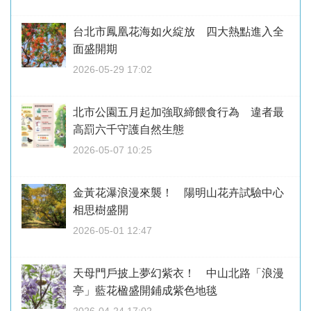
台北市鳳凰花海如火綻放 四大熱點進入全
面盛開期
2026-05-29 17:02
北市公園五月起加強取締餵食行為 違者最
高罰六千守護自然生態
2026-05-07 10:25
金黃花瀑浪漫來襲！ 陽明山花卉試驗中心
相思樹盛開
2026-05-01 12:47
天母門戶披上夢幻紫衣！ 中山北路「浪漫
亭」藍花楹盛開鋪成紫色地毯
2026-04-24 17:02