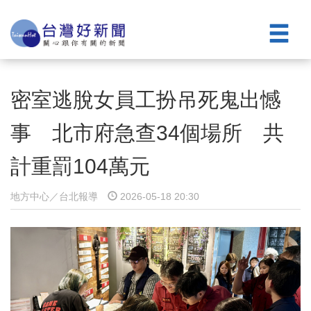
密室逃脫女員工扮吊死鬼出憾
事 北市府急查34個場所 共
計重罰104萬元
地方中心／台北報導
2026-05-18 20:30