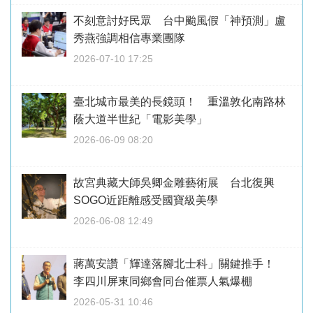
不刻意討好民眾 台中颱風假「神預測」盧
秀燕強調相信專業團隊
2026-07-10 17:25
臺北城市最美的長鏡頭！ 重溫敦化南路林
蔭大道半世紀「電影美學」
2026-06-09 08:20
故宮典藏大師吳卿金雕藝術展 台北復興
SOGO近距離感受國寶級美學
2026-06-08 12:49
蔣萬安讚「輝達落腳北士科」關鍵推手！
李四川屏東同鄉會同台催票人氣爆棚
2026-05-31 10:46