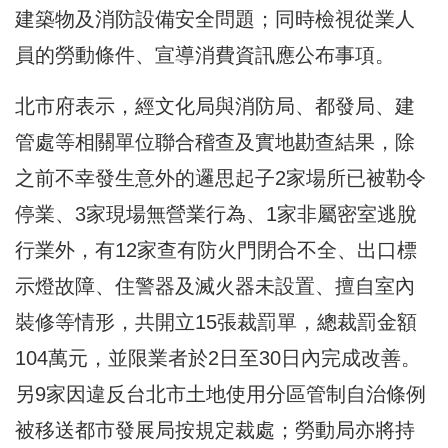
建築物及消防設備安全問題；同時檢視從業人
員的勞動條件、宣導消費資訊應公布事項。
北市府表示，經文化局與消防局、都發局、建
管處等相關單位聯合稽查及實地勘查結果，除
之前不幸發生意外的邏思起子2家場所已被勒令
停業、3家現場無營業行為、1家非屬密室逃脫
行業外，有12家查有防火門閉合不全、出口標
示燈故障、住警器及滅火器未設置、擅自室內
裝修等情形，共開立15張裁罰單，總裁罰金額
104萬元，並限業者於2日至30日內完成改善。
另9家因違反台北市土地使用分區管制自治條例
被移送都市發展局按規定裁處；勞動局亦將持