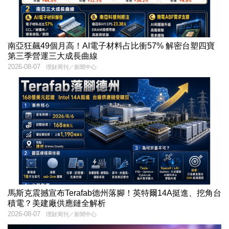
南亞狂飆49個月高！AI電子材料占比衝57% 解密台塑四寶
第三季營運三大成長曲線
2026-08-07
理財周刊／新聞中心
馬斯克震撼宣布Terafab德州落腳！英特爾14A挺進、挖角台
積電？美建廠供應鏈全解析
2026-08-07
理財周刊／新聞中心