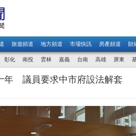
道
旅遊頻道
地方頻道
市場快訊
房產頻道
財
彰化
南投
雲林
嘉義
台南
高雄
屏東
十年 議員要求中市府設法解套