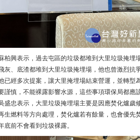
蘇柏興表示，過去屯區的垃圾都堆到大里垃圾掩埋
飛灰、底渣都堆到大里垃圾掩埋場，他也曾激烈抗
他已經多次提案，讓大里掩埋場結束營運，並轉型
要謹慎，不能裸露影響水源，這些事項環保局都應
吳盛忠表示，大里垃圾掩埋場主要是因應焚化爐歲
再生燃料等方向處理，焚化爐若有餘量，也會優先
年底前不會看到垃圾裸露。