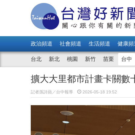
政治頻道
社會頻道
生活頻道
健康頻
台北
新北
桃園
新竹
苗栗
台中
擴大大里都市計畫卡關數
記者孫詩蘋／台中報導
2026-05-18 19:52