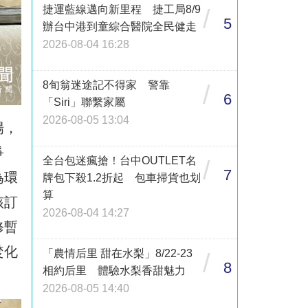
捷運藍線邁向新里程 捷工局8/9
/
5
辦台中港到童綜合醫院全民健走
2026-08-04 16:28
8旬翁迷途記不得家 警靠
/
6
「Siri」聯繫家屬
2026-08-05 13:04
場，
爭
全台包迷瘋搶！台中OUTLET名
/
7
為環
牌包下殺1.2折起 包車掃貨也划
算
該訂
2026-08-04 14:27
修暫
焚化
「農情后里 甜在水梨」8/22-23
/
8
相約后里 體驗水梨香甜魅力
2026-08-05 14:40