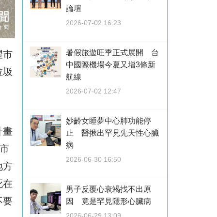
論壇
2026-07-02 16:23
暑假旅遊旺季正式展開 台
望市
中國際機場今夏又增3條新
垃圾
航線
2026-07-02 12:47
妙齡女睡夢中心肺功能停
計畫
止 醫揪出罕見先天性心臟
病
市
2026-06-30 16:50
地方
死在
男子反覆心衰竭找不出原
不要
因 竟是罕見隱形心臟病
2026-06-29 13:09