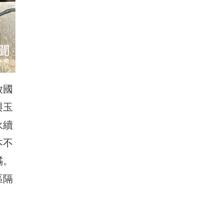
放國
與玉
永續
本不
橘。
區隔