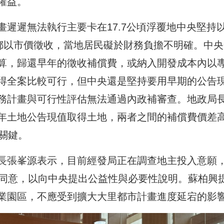
權益。
遲遲無法執行主要卡在17.7公頃浮覆地中央堅持
地都以市價徵收，當地居民礙於財務負擔不明確。中央
算，歸還早年的徵收補償費，或納入開發成本內以
得全案比較可行，但中央還是堅持要用早期的公告
務計畫與可行性評估無法通過內政補審查。地政局
年土地公告現值取得土地，兩者之間的補償費價差
關鍵。
長張峯源表示，目前經發局正在調查地主投入意願
須同意，以向中央提出公益性與必要性說明。蘇柏興
業園區，不應受到擴大大里都市計畫進度延宕的影