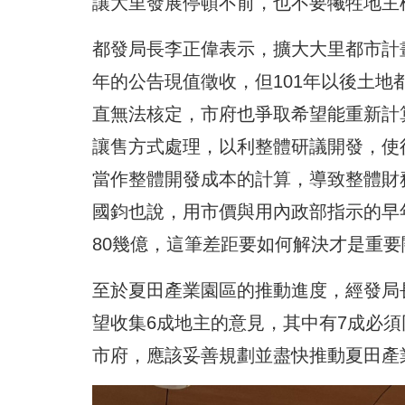
讓大里發展停頓不前，也不要犧牲地主
都發局長李正偉表示，擴大大里都市計畫
年的公告現值徵收，但101年以後土
直無法核定，市府也爭取希望能重新計
讓售方式處理，以利整體研議開發，使
當作整體開發成本的計算，導致整體財
國鈞也說，用市價與用內政部指示的早
80幾億，這筆差距要如何解決才是重要
至於夏田產業園區的推動進度，經發局
望收集6成地主的意見，其中有7成必
市府，應該妥善規劃並盡快推動夏田產