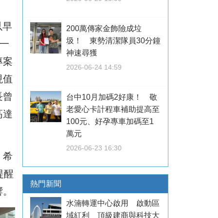
以早
200萬傳家金飾險成垃
圾！ 東勢清潔隊員30分鐘
一
神速尋獲
專案
2026-06-24 14:59
現值
長曾
台中10月加碼2好康！ 敬
老愛心卡計程車補助提高至
高達
100元、好孕專車加碼至1
萬元
2026-06-23 16:30
，希
提醒
熱門新聞
響。
水湳轉運中心啟用 啟動區
域紅利 頂級建商與科技大