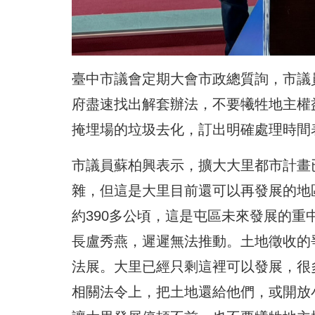
臺中市議會定期大會市政總質詢，市議
府盡速找出解套辦法，不要犧牲地主權
掩埋場的垃圾去化，訂出明確處理時間
市議員蘇柏興表示，擴大大里都市計畫
雜，但這是大里目前還可以再發展的地
約390多公頃，這是屯區未來發展的
長盧秀燕，遲遲無法推動。土地徵收的
法展。大里已經只剩這裡可以發展，很
相關法令上，把土地還給他們，或開放