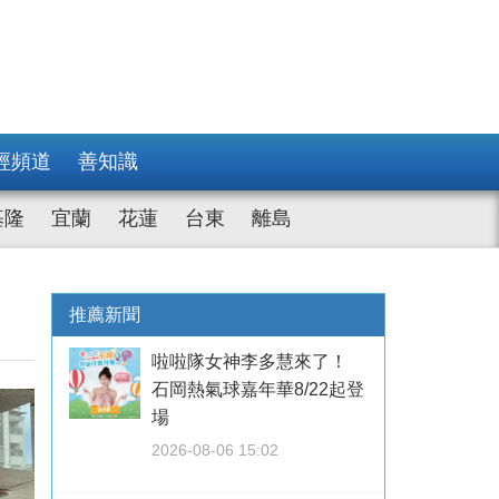
經頻道
善知識
基隆
宜蘭
花蓮
台東
離島
推薦新聞
啦啦隊女神李多慧來了！
石岡熱氣球嘉年華8/22起登
場
2026-08-06 15:02