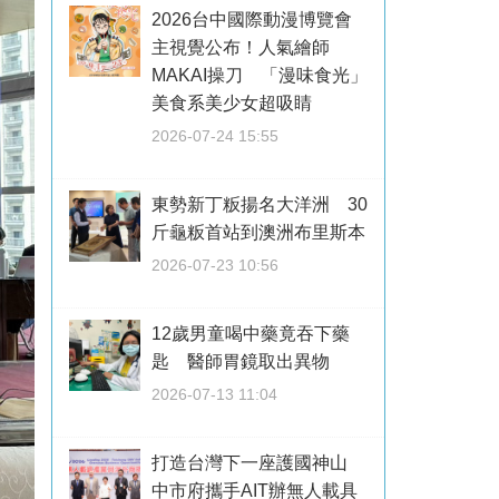
2026台中國際動漫博覽會
主視覺公布！人氣繪師
MAKAI操刀 「漫味食光」
美食系美少女超吸睛
2026-07-24 15:55
東勢新丁粄揚名大洋洲 30
斤龜粄首站到澳洲布里斯本
2026-07-23 10:56
12歲男童喝中藥竟吞下藥
匙 醫師胃鏡取出異物
2026-07-13 11:04
打造台灣下一座護國神山
中市府攜手AIT辦無人載具