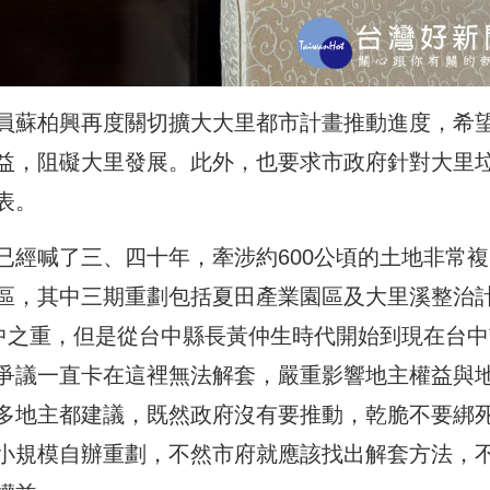
員蘇柏興再度關切擴大大里都市計畫推動進度，希
益，阻礙大里發展。此外，也要求市政府針對大里
表。
已經喊了三、四十年，牽涉約600公頃的土地非常複
區，其中三期重劃包括夏田產業園區及大里溪整治
重中之重，但是從台中縣長黃仲生時代開始到現在台中
爭議一直卡在這裡無法解套，嚴重影響地主權益與
多地主都建議，既然政府沒有要推動，乾脆不要綁
小規模自辦重劃，不然市府就應該找出解套方法，