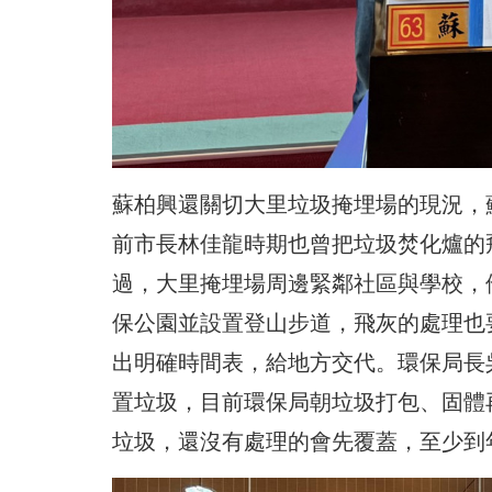
蘇柏興還關切大里垃圾掩埋場的現況，
前市長林佳龍時期也曾把垃圾焚化爐的
過，大里掩埋場周邊緊鄰社區與學校，
保公園並設置登山步道，飛灰的處理也
出明確時間表，給地方交代。環保局長
置垃圾，目前環保局朝垃圾打包、固體
垃圾，還沒有處理的會先覆蓋，至少到