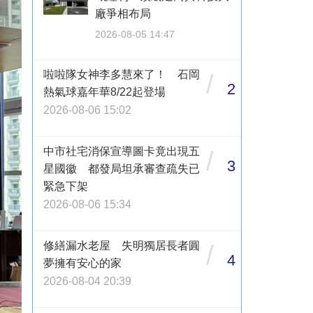
廠爭相布局
2026-08-05 14:47
啦啦隊女神李多慧來了！ 石岡
/
2
熱氣球嘉年華8/22起登場
2026-08-06 15:02
中市社宅消保宣導圖卡竟出現五
/
3
星國徽 都發局坦承審查疏失已
緊急下架
2026-08-06 15:34
修繕漏水老屋 失明獨居長者圓
/
4
夢擁有安心的家
2026-08-04 20:39