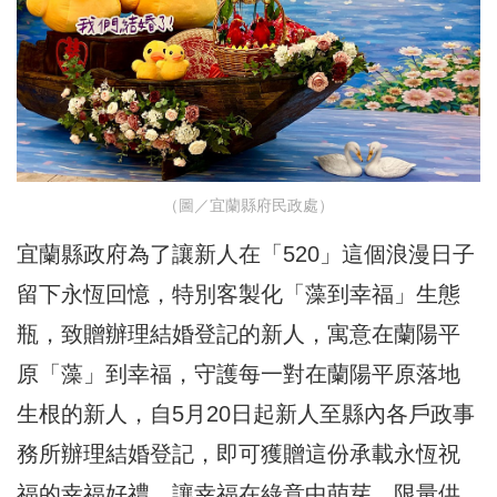
（圖／宜蘭縣府民政處）
宜蘭縣政府為了讓新人在「520」這個浪漫日子
留下永恆回憶，特別客製化「藻到幸福」生態
瓶，致贈辦理結婚登記的新人，寓意在蘭陽平
原「藻」到幸福，守護每一對在蘭陽平原落地
生根的新人，自5月20日起新人至縣內各戶政事
務所辦理結婚登記，即可獲贈這份承載永恆祝
福的幸福好禮，讓幸福在綠意中萌芽，限量供