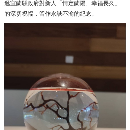
遞宜蘭縣政府對新人「情定蘭陽、幸福長久」
的深切祝福，留作永誌不渝的紀念。