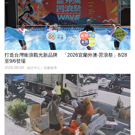
打造台灣衝浪觀光新品牌 「2026宜蘭外澳‧罟浪祭」8/28
至9/6登場
2026-08-04
地方中心／宜蘭報導