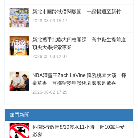
新北市圖跨域借閱版圖 一證暢通至新竹
2026-08-03 15:17
新北攜手北聯大四校開課 高中職生提前進
頂尖大學探索專業
2026-08-03 12:07
NBA灌籃王Zach LaVine 降臨桃園大溪 揮
毫草書、首擲聖筊稱讚桃園處處是驚喜
2026-08-02 17:29
熱門新聞
桃園5行政區8/10停水11小時 近10萬戶受
影響