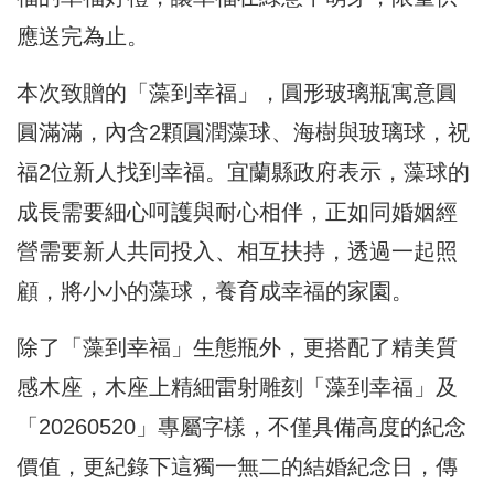
應送完為止。
本次致贈的「藻到幸福」，圓形玻璃瓶寓意圓
圓滿滿，內含2顆圓潤藻球、海樹與玻璃球，祝
福2位新人找到幸福。宜蘭縣政府表示，藻球的
成長需要細心呵護與耐心相伴，正如同婚姻經
營需要新人共同投入、相互扶持，透過一起照
顧，將小小的藻球，養育成幸福的家園。
除了「藻到幸福」生態瓶外，更搭配了精美質
感木座，木座上精細雷射雕刻「藻到幸福」及
「20260520」專屬字樣，不僅具備高度的紀念
價值，更紀錄下這獨一無二的結婚紀念日，傳