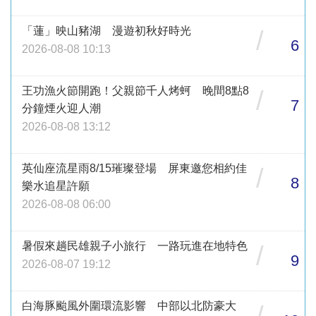
「蓮」映山豬湖 漫遊初秋好時光
/
6
2026-08-08 10:13
王功漁火節開跑！父親節千人烤蚵 晚間8點8
/
7
分鐘煙火迎人潮
2026-08-08 13:12
英仙座流星雨8/15璀璨登場 屏東邀您相約佳
/
8
樂水追星許願
2026-08-08 06:00
暑假來趟民雄親子小旅行 一路玩進在地特色
/
9
2026-08-07 19:12
白海豚颱風外圍環流影響 中部以北防豪大
/