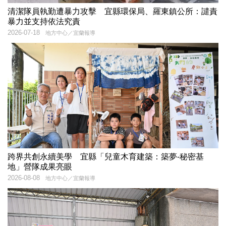
清潔隊員執勤遭暴力攻擊 宜縣環保局、羅東鎮公所：譴責
暴力並支持依法究責
2026-07-18
地方中心／宜蘭報導
跨界共創永續美學 宜縣「兒童木育建築：築夢-秘密基
地」營隊成果亮眼
2026-08-08
地方中心／宜蘭報導