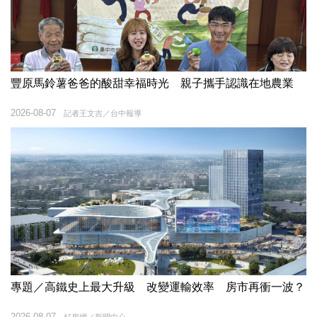
豐原馬鈴薯爸爸的酸甜幸福時光 親子攜手認識在地農業
2026-08-07
記者王文吉／台中報導
專題／高鐵史上最大升級 改變運輸效率 房市再衝一波？
2026-08-07
好房網／新聞中心