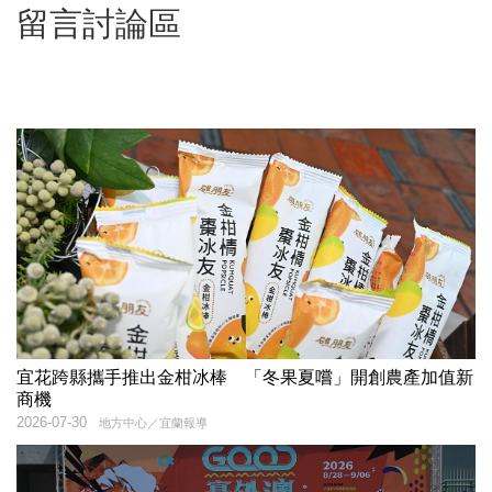
留言討論區
宜花跨縣攜手推出金柑冰棒 「冬果夏嚐」開創農產加值新
商機
2026-07-30
地方中心／宜蘭報導