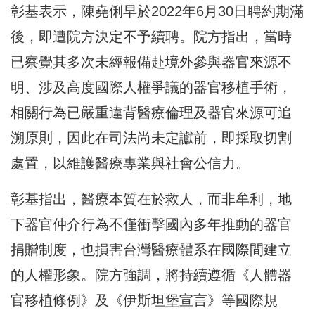
彰基表示，陳堯俐早於2022年6月30日聘約期滿
後，即遭院方決定不予續聘。院方指出，當時
已察覺其多次未經報備赴境外參與器官來源不
明、涉及高度國際人權爭議的器官移植手術，
相關行為已嚴重違背醫療倫理及器官來源可追
溯原則，因此在司法尚未定讞前，即採取切割
處置，以維護醫療專業與社會公信力。
彰基指出，醫療本質在於救人，而非牟利，地
下器官仲介行為不僅衝擊國內多年推動的器官
捐贈制度，也損害台灣醫療體系在國際間建立
的人權形象。院方強調，將持續遵循《人體器
官移植條例》及《伊斯坦堡宣言》等國際規