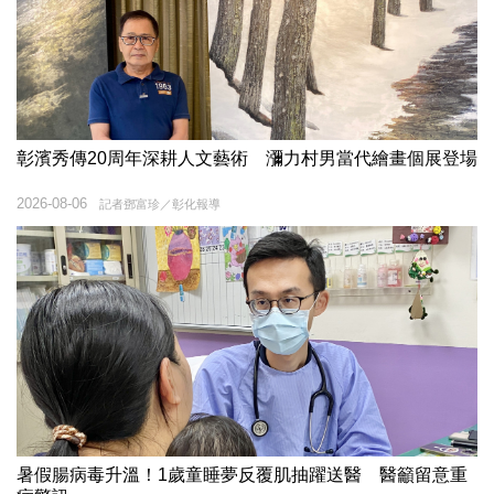
彰濱秀傳20周年深耕人文藝術 瀰力村男當代繪畫個展登場
2026-08-06
記者鄧富珍／彰化報導
暑假腸病毒升溫！1歲童睡夢反覆肌抽躍送醫 醫籲留意重