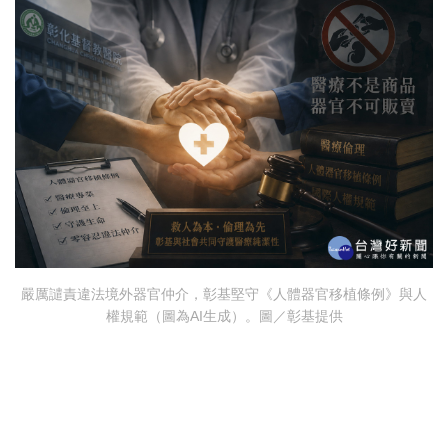
嚴厲譴責違法境外器官仲介，彰基堅守《人體器官移植條例》與人
權規範（圖為AI生成）。圖／彰基提供