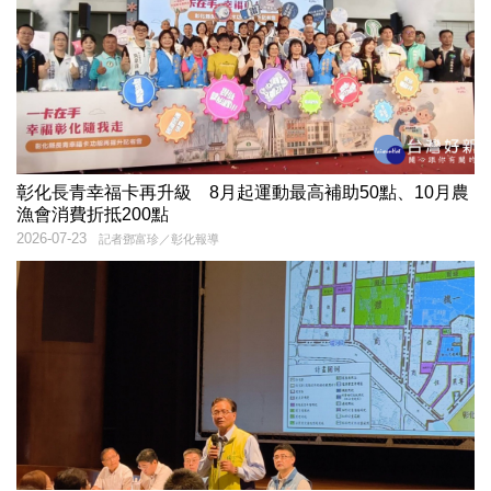
彰化長青幸福卡再升級 8月起運動最高補助50點、10月農
漁會消費折抵200點
2026-07-23
記者鄧富珍／彰化報導