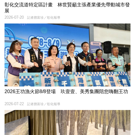
彰化交流道特定區計畫 林世賢籲主張產業優先帶動城市發
展
2026-07-20
記者鄧富珍／彰化報導
2026王功漁火節8/8登場 玖壹壹、美秀集團陪您嗨翻王功
2026-07-22
記者鄧富珍／彰化報導