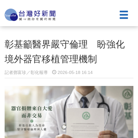
彰基籲醫界嚴守倫理 盼強化
境外器官移植管理機制
記者鄧富珍／彰化報導
2026-05-18 16:14