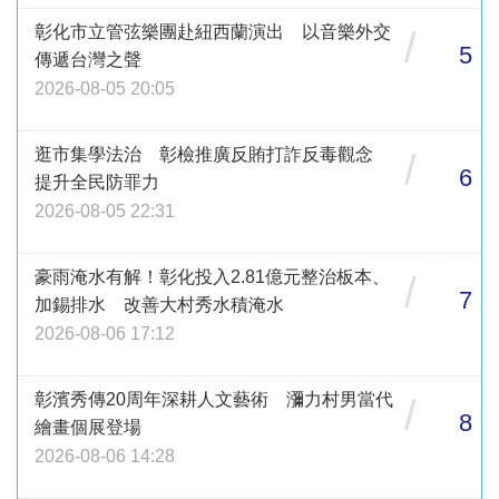
彰化市立管弦樂團赴紐西蘭演出 以音樂外交
/
5
傳遞台灣之聲
2026-08-05 20:05
逛市集學法治 彰檢推廣反賄打詐反毒觀念
/
6
提升全民防罪力
2026-08-05 22:31
豪雨淹水有解！彰化投入2.81億元整治板本、
/
7
加錫排水 改善大村秀水積淹水
2026-08-06 17:12
彰濱秀傳20周年深耕人文藝術 瀰力村男當代
/
8
繪畫個展登場
2026-08-06 14:28