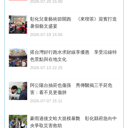
2026-07-20 15:00
彰化兒童藝術節開跑 《來喫茶》迎賓打造
暑假藝文盛宴
2026-07-18 15:05
搭台灣好行跑水求財線享優惠 享受沿線特
色景點與在地文化
2026-07-13 22:25
阿公陽台抽菸也傷孫 秀傳醫揭三手菸危
害：看不見更傷肺
2026-07-07 15:11
豪雨過後文蛤大規模暴斃 彰化縣府急向中
央爭取災害救助