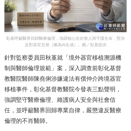
彰基呼籲醫界回歸醫療倫理，強調核心在於救人與守護生命，堅決
反對器官交易（圖為AI生成）。圖／彰基提供
針對監察委員田秋堇就「境外器官移植溯源機
制與醫師倫理規範」案，深入調查前彰化基督
教醫院醫師陳堯俐涉嫌違法有償仲介跨境器官
移植事件，彰化基督教醫院今發表三點聲明，
強調堅守醫療倫理、維護病人安全與社會信
任，並呼籲醫界回歸專業自律，嚴懲違反醫療
倫理的不肖醫師。