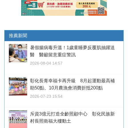
推薦新聞
暑假腸病毒升溫！1歲童睡夢反覆肌抽躍送
醫 醫籲留意重症警訊
2026-08-04 14:57
彰化長青幸福卡再升級 8月起運動最高補
助50點、10月農漁會消費折抵200點
2026-07-23 15:54
斥資3億元打造全齡照顧中心 彰化民族新
村長照衛福大樓動土