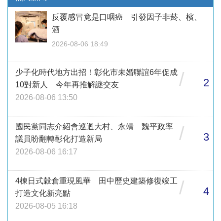
反覆感冒竟是口咽癌 引發因子非菸、檳、
酒
2026-08-06 18:49
少子化時代地方出招！彰化市未婚聯誼6年促成
/
2
10對新人 今年再推解謎交友
2026-08-06 13:50
國民黨同志介紹會巡迴大村、永靖 魏平政率
/
3
議員盼翻轉彰化打造新局
2026-08-06 16:17
4棟日式穀倉重現風華 田中歷史建築修復竣工
/
4
打造文化新亮點
2026-08-05 16:18