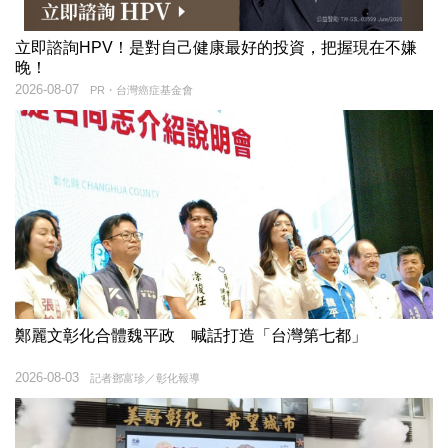
立即諮詢HPV！是對自己健康最好的投資，把握現在不嫌
晚！
2026-08-07
PR・台灣癌症基金會
鄭麗文彰化合體魏平政 喊話打造「台灣第七都」
2026-08-03
記者鄧富珍／彰化報導