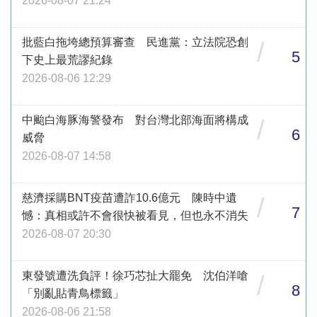
2026-08-07 21:24
批藍白拖垮總預算審查 民進黨：立法院恐創
/
5
下史上最荒謬紀錄
2026-08-06 12:29
中颱白海豚海警發布 對台灣北部海面將構成
/
6
威脅
2026-08-07 14:58
慈濟採購BNT疫苗遭詐10.6億元 陳時中遺
/
7
憾：真相或許不會很快被看見，但也永不消失
2026-08-07 20:30
東發號遭洗負評！徐巧芯扯大罷免 沈伯洋嗆
/
8
「別亂貼青鳥標籤」
2026-08-06 21:58