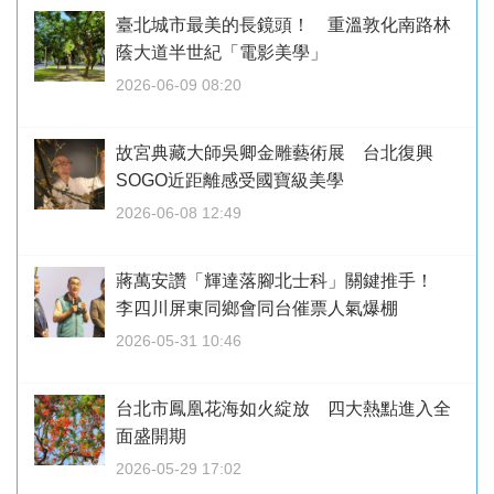
臺北城市最美的長鏡頭！ 重溫敦化南路林
蔭大道半世紀「電影美學」
2026-06-09 08:20
故宮典藏大師吳卿金雕藝術展 台北復興
SOGO近距離感受國寶級美學
2026-06-08 12:49
蔣萬安讚「輝達落腳北士科」關鍵推手！
李四川屏東同鄉會同台催票人氣爆棚
2026-05-31 10:46
台北市鳳凰花海如火綻放 四大熱點進入全
面盛開期
2026-05-29 17:02