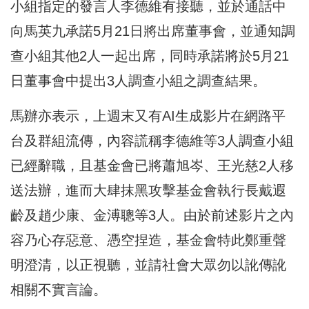
小組指定的發言人李德維有接聽，並於通話中
向馬英九承諾5月21日將出席董事會，並通知調
查小組其他2人一起出席，同時承諾將於5月21
日董事會中提出3人調查小組之調查結果。
馬辦亦表示，上週末又有AI生成影片在網路平
台及群組流傳，內容謊稱李德維等3人調查小組
已經辭職，且基金會已將蕭旭岑、王光慈2人移
送法辦，進而大肆抹黑攻擊基金會執行長戴遐
齡及趙少康、金溥聰等3人。由於前述影片之內
容乃心存惡意、憑空捏造，基金會特此鄭重聲
明澄清，以正視聽，並請社會大眾勿以訛傳訛
相關不實言論。