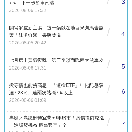
3
7％ 下一步超車南港
2026-08-06 17:32
開胃解膩新主張 這一鍋以在地百果與馬告熬
/
4
製「緋澄鮮漾」果酸雙湯
2026-08-05 20:42
七月房市買氣復甦 第三季恐面臨兩大煞車皮
/
5
2026-08-06 17:31
投等債也能拚高息 「這檔ETF」年化配息率
/
6
達7.28％、連兩次站穩7％以上
2026-08-06 01:09
專題／高鐵翻轉宜蘭50年房市！房價提前喊漲
/
7
「進場契機vs.追高套牢」？