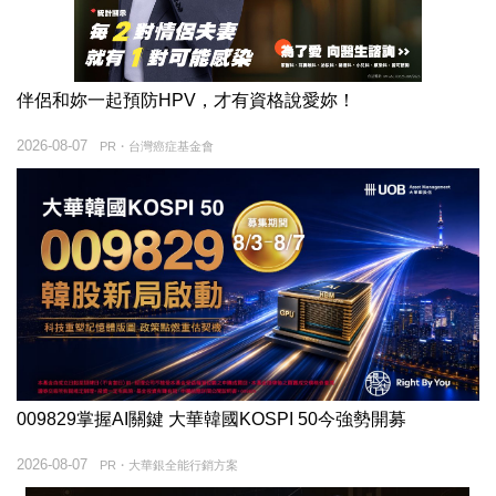
伴侶和妳一起預防HPV，才有資格說愛妳！
2026-08-07
PR・台灣癌症基金會
009829掌握AI關鍵 大華韓國KOSPI 50今強勢開募
2026-08-07
PR・大華銀全能行銷方案