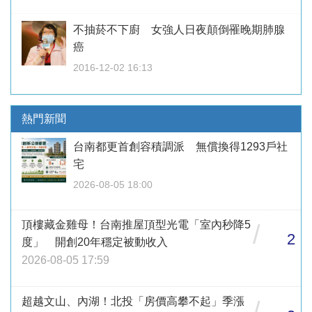
不抽菸不下廚 女強人日夜顛倒罹晚期肺腺
癌
2016-12-02 16:13
熱門新聞
台南都更首創容積調派 無償換得1293戶社
宅
2026-08-05 18:00
頂樓藏金雞母！台南推屋頂型光電「室內秒降5
/
2
度」 開創20年穩定被動收入
2026-08-05 17:59
超越文山、內湖！北投「房價高攀不起」季漲
/