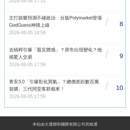
2026-08-06 17:31
主打娛樂預測不碰政治 台版Polymarket登場
/
8
GodGuess神猜上線
2026-08-05 18:56
去槓桿引爆「股災體感」？房市出現變化？他
/
9
揭驚人交易
2026-08-05 17:59
青安3.0「引爆彰化買氣」？總價差距數百萬
/
10
首購、三代同堂客群都來！
2026-08-05 17:59
本站由大運聯和國際有限公司所維運