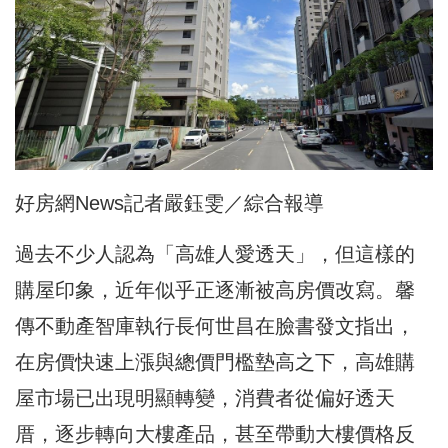
好房網News記者嚴鈺雯／綜合報導
過去不少人認為「高雄人愛透天」，但這樣的
購屋印象，近年似乎正逐漸被高房價改寫。馨
傳不動產智庫執行長何世昌在臉書發文指出，
在房價快速上漲與總價門檻墊高之下，高雄購
屋市場已出現明顯轉變，消費者從偏好透天
厝，逐步轉向大樓產品，甚至帶動大樓價格反