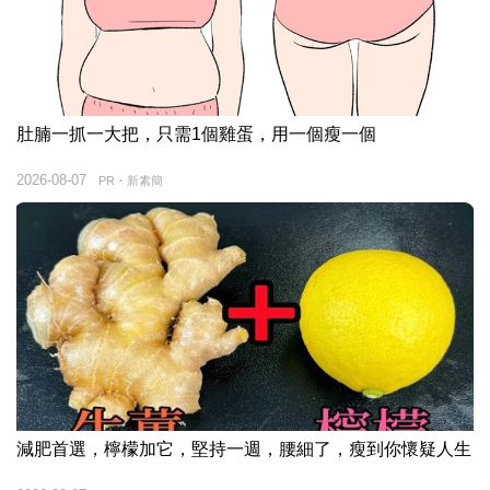
肚腩一抓一大把，只需1個雞蛋，用一個瘦一個
2026-08-07
PR・新素簡
減肥首選，檸檬加它，堅持一週，腰細了，瘦到你懷疑人生