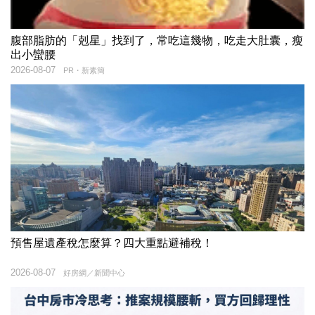
腹部脂肪的「剋星」找到了，常吃這幾物，吃走大肚囊，瘦
出小蠻腰
2026-08-07
PR・新素簡
預售屋遺產稅怎麼算？四大重點避補稅！
2026-08-07
好房網／新聞中心