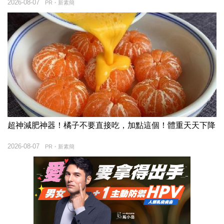
2026-08-07
PR・新素簡
超神減肥神器！橘子不要直接吃，加點這個！體重天天下降
2026-08-07
PR・新素簡