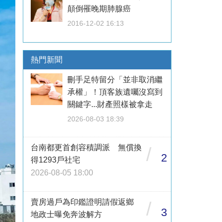
顛倒罹晚期肺腺癌
2016-12-02 16:13
熱門新聞
刪手足特留分「並非取消繼
承權」！頂客族遺囑沒寫到
關鍵字...財產照樣被拿走
2026-08-03 18:39
台南都更首創容積調派 無償換
/
2
得1293戶社宅
2026-08-05 18:00
賣房過戶為印鑑證明請假返鄉
/
3
地政士曝免奔波解方