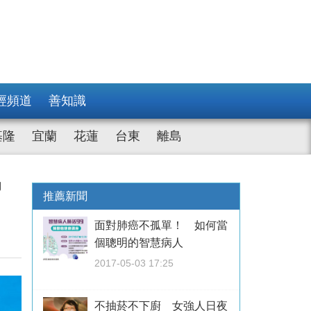
經頻道
善知識
基隆
宜蘭
花蓮
台東
離島
易
推薦新聞
面對肺癌不孤單！ 如何當
個聰明的智慧病人
2017-05-03 17:25
不抽菸不下廚 女強人日夜