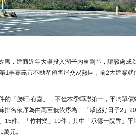
效應，建商近年大舉投入湖子內重劃區，讓該處成
年第1季嘉義市不動產預售屋交易熱區，前2大建案就
件的「勝旺‧有嘉」，不僅本季蟬聯第一，平均單價
其餘排名依序為由高至低依序為、「威盛好日子2」20
」15件、「竹村樂」10件，其中「承億一院香」平
.9萬元。