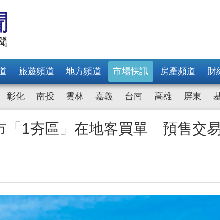
道
旅遊頻道
地方頻道
市場快訊
房產頻道
財
彰化
南投
雲林
嘉義
台南
高雄
屏東
市「1夯區」在地客買單 預售交