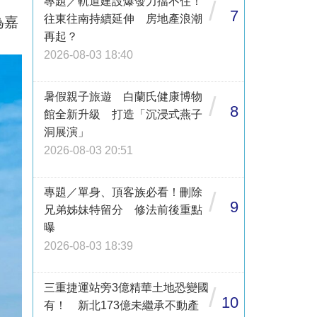
專題／軌道建設爆發力擋不住！
/
7
往東往南持續延伸 房地產浪潮
為嘉
再起？
2026-08-03 18:40
暑假親子旅遊 白蘭氏健康博物
/
8
館全新升級 打造「沉浸式燕子
洞展演」
2026-08-03 20:51
專題／單身、頂客族必看！刪除
/
9
兄弟姊妹特留分 修法前後重點
曝
2026-08-03 18:39
三重捷運站旁3億精華土地恐變國
/
10
有！ 新北173億未繼承不動產