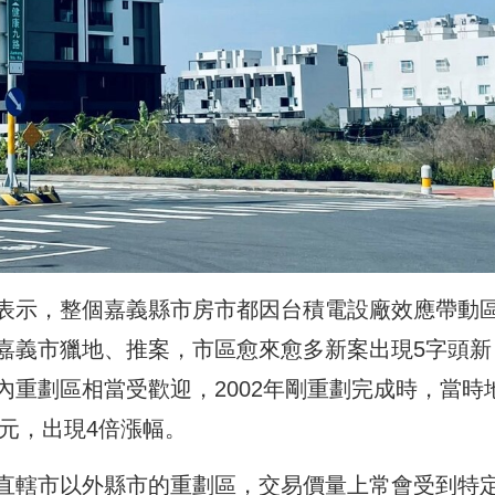
表示，整個嘉義縣市房市都因台積電設廠效應帶動
嘉義市獵地、推案，市區愈來愈多新案出現5字頭新
重劃區相當受歡迎，2002年剛重劃完成時，當時
萬元，出現4倍漲幅。
直轄市以外縣市的重劃區，交易價量上常會受到特