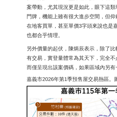
案帶動，尤其現況更是如此，眼下這類
門牌，機能上雖有很大進步空間，但仰
在地客買單，甚至單價3字頭來說也是
也都合乎情理。
另外價量的起伏，陳炳辰表示，除了比
有交易，實登量體常為其天下，完全不
而僅呈現出該案價碼，如果區域內另有
嘉義市2026年第1季預售屋交易熱區