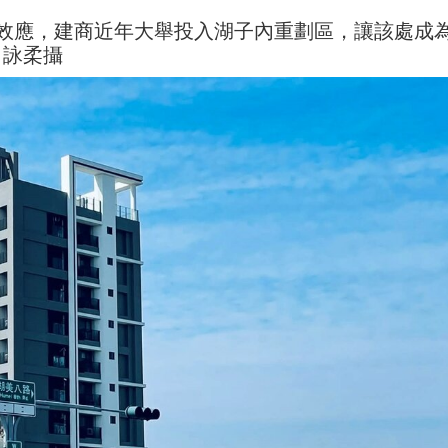
效應，建商近年大舉投入湖子內重劃區，讓該處成
呂詠柔攝