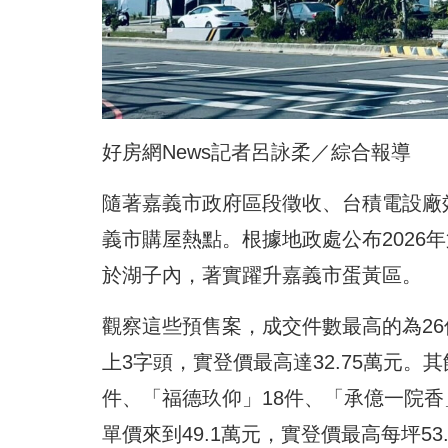
好房網News記者呂詠柔／綜合報導
隨著嘉義市政府區段徵收、台積電設廠
義市購屋熱點。根據地政處公布2026
於湖子內，著實躍升嘉義市蛋黃區。
觀察這些預售案，成交件數最高的為26
上3字頭，實登價最高達32.75萬元。
件、「福德玖仰」18件、「承億一院香
單價來到49.1萬元，實登價最高每坪53