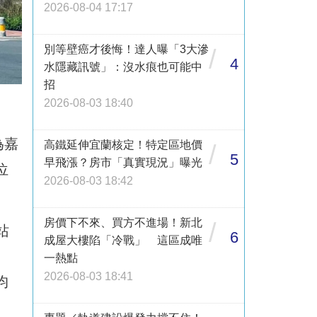
2026-08-04 17:17
別等壁癌才後悔！達人曝「3大滲
/
4
水隱藏訊號」：沒水痕也可能中
招
2026-08-03 18:40
為嘉
高鐵延伸宜蘭核定！特定區地價
/
5
早飛漲？房市「真實現況」曝光
位
2026-08-03 18:42
房價下不來、買方不進場！新北
/
站
6
成屋大樓陷「冷戰」 這區成唯
一熱點
2026-08-03 18:41
均