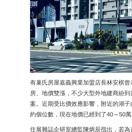
有巢氏房屋嘉義興業加盟店長林安棋曾
房、地價雙漲，不少大型外地建商紛到
案。近期受比價效應影響，附近的湖子內
約個位數，現在地價已經到了40～50
住展雜誌企研室總監陳炳辰指出，若為