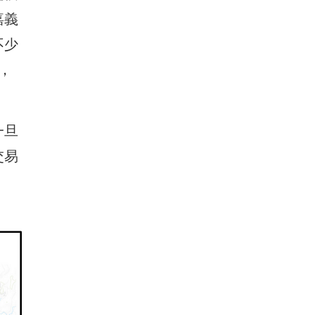
嘉義
不少
，
一旦
交易