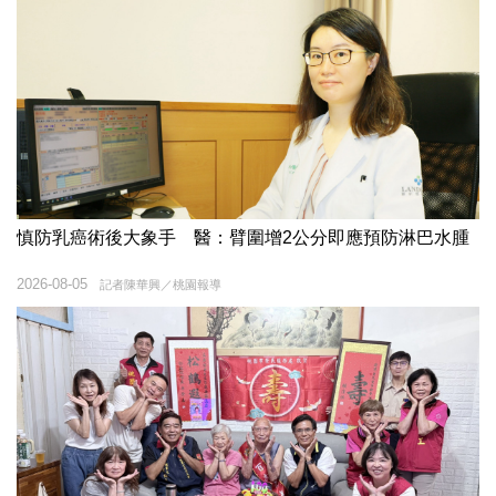
慎防乳癌術後大象手 醫：臂圍增2公分即應預防淋巴水腫
2026-08-05
記者陳華興／桃園報導