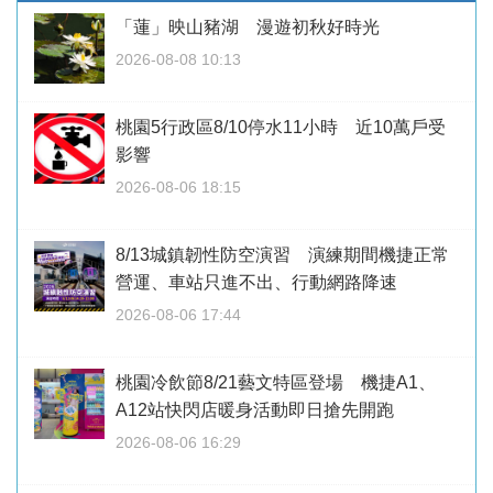
「蓮」映山豬湖 漫遊初秋好時光
2026-08-08 10:13
桃園5行政區8/10停水11小時 近10萬戶受
影響
2026-08-06 18:15
8/13城鎮韌性防空演習 演練期間機捷正常
營運、車站只進不出、行動網路降速
2026-08-06 17:44
桃園冷飲節8/21藝文特區登場 機捷A1、
A12站快閃店暖身活動即日搶先開跑
2026-08-06 16:29