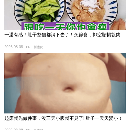
一週有感！肚子整個都消下去了！免節食，排空順暢就夠
2026-08-08
PR・新素簡
起床就先做件事，沒三天小腹就不見了! 肚子一天天變小！