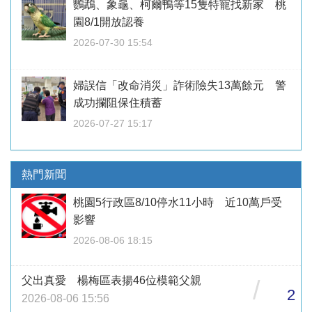
鸚鵡、象龜、柯爾鴨等15隻特寵找新家 桃
園8/1開放認養
2026-07-30 15:54
婦誤信「改命消災」詐術險失13萬餘元 警
成功攔阻保住積蓄
2026-07-27 15:17
熱門新聞
桃園5行政區8/10停水11小時 近10萬戶受
影響
2026-08-06 18:15
父出真愛 楊梅區表揚46位模範父親
/
2
2026-08-06 15:56