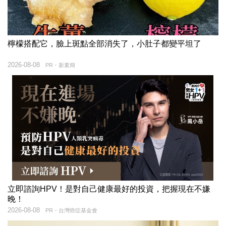
檸檬搭配它，臉上斑點全部消失了，小肚子都變平坦了
2026-08-08
PR・新素簡
立即諮詢HPV！是對自己健康最好的投資，把握現在不嫌
晚！
2026-08-08
PR・台灣癌症基金會