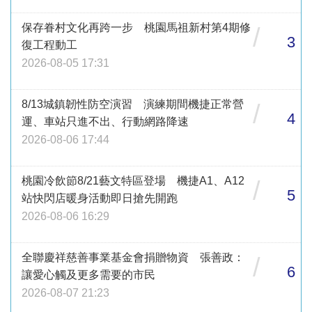
保存眷村文化再跨一步 桃園馬祖新村第4期修
/
3
復工程動工
2026-08-05 17:31
8/13城鎮韌性防空演習 演練期間機捷正常營
/
4
運、車站只進不出、行動網路降速
2026-08-06 17:44
桃園冷飲節8/21藝文特區登場 機捷A1、A12
/
5
站快閃店暖身活動即日搶先開跑
2026-08-06 16:29
全聯慶祥慈善事業基金會捐贈物資 張善政：
/
6
讓愛心觸及更多需要的市民
2026-08-07 21:23