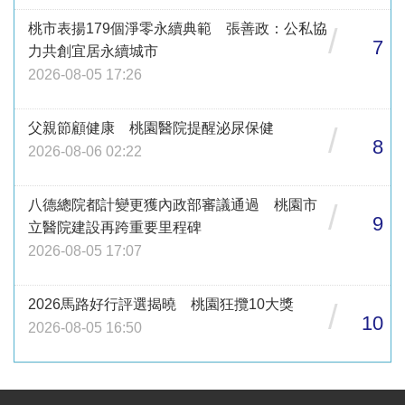
桃市表揚179個淨零永續典範 張善政：公私協
/
7
力共創宜居永續城市
2026-08-05 17:26
父親節顧健康 桃園醫院提醒泌尿保健
/
8
2026-08-06 02:22
八德總院都計變更獲內政部審議通過 桃園市
/
9
立醫院建設再跨重要里程碑
2026-08-05 17:07
2026馬路好行評選揭曉 桃園狂攬10大獎
/
10
2026-08-05 16:50