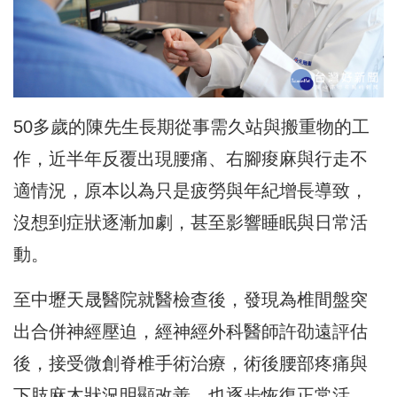
50多歲的陳先生長期從事需久站與搬重物的工
作，近半年反覆出現腰痛、右腳痠麻與行走不
適情況，原本以為只是疲勞與年紀增長導致，
沒想到症狀逐漸加劇，甚至影響睡眠與日常活
動。
至中壢天晟醫院就醫檢查後，發現為椎間盤突
出合併神經壓迫，經神經外科醫師許劭遠評估
後，接受微創脊椎手術治療，術後腰部疼痛與
下肢麻木狀況明顯改善，也逐步恢復正常活