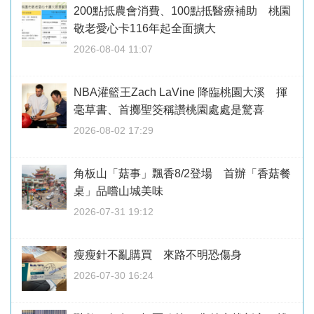
200點抵農會消費、100點抵醫療補助 桃園
敬老愛心卡116年起全面擴大
2026-08-04 11:07
NBA灌籃王Zach LaVine 降臨桃園大溪 揮
毫草書、首擲聖筊稱讚桃園處處是驚喜
2026-08-02 17:29
角板山「菇事」飄香8/2登場 首辦「香菇餐
桌」品嚐山城美味
2026-07-31 19:12
瘦瘦針不亂購買 來路不明恐傷身
2026-07-30 16:24