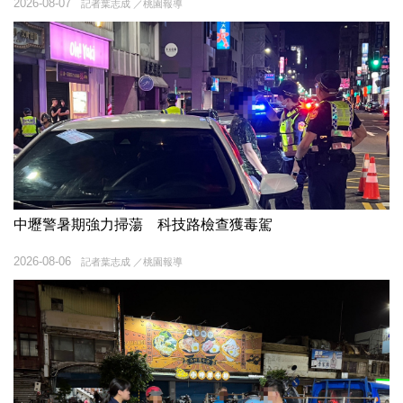
2026-08-07
記者葉志成 ／桃園報導
中壢警暑期強力掃蕩 科技路檢查獲毒駕
2026-08-06
記者葉志成 ／桃園報導