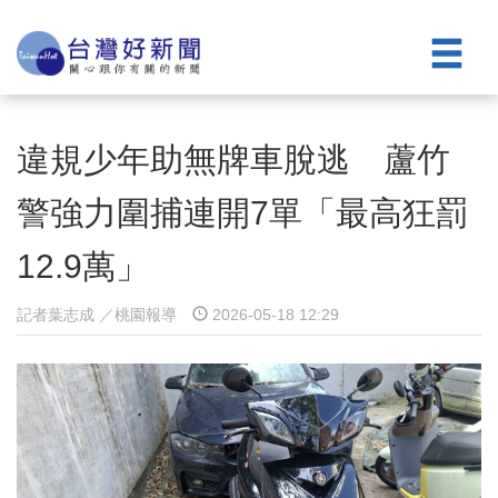
違規少年助無牌車脫逃 蘆竹
警強力圍捕連開7單「最高狂罰
12.9萬」
記者葉志成 ／桃園報導
2026-05-18 12:29