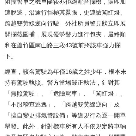
阻擋警車之機車隨後亦拒絕配合攔檢，隨即加
速脫逃，沿途行徑極其囂張，更連續闖紅燈、
跨越雙黃線逆向行駛。外社所員警見狀立即展
開攔截圍捕，展現優勢警力進行包夾，最終順
利在蘆竹區南山路三段43號前將該車強力攔
下。
經查，該名駕駛為年僅16歲之姓少年，根本未
持有駕駛執照。警方當場嚴正執法，針對其
「無照駕駛」、「危險駕車」、「闖紅燈」、
「不服稽查逃逸」、「跨越雙黃線逆向」及
「擅自變更排氣管設備」等違規行為逐一開單
舉發。此外，針對機車所有人不依規定將車輛