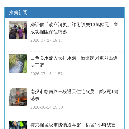
推薦新聞
婦誤信「改命消災」詐術險失13萬餘元 警
成功攔阻保住積蓄
2026-07-27 15:17
白色廢水流入大排水溝 新北跨局處揪出違
法工廠
2026-07-15 11:57
南投市彰南路三段透天住宅火災 釀2死1傷
憾事
2026-06-14 15:38
持刀攔垃圾車洩憤還毒駕 桃警1小時破窗