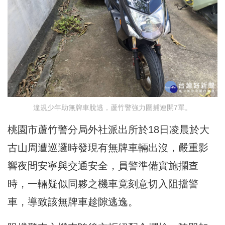
違規少年助無牌車脫逃，蘆竹警強力圍捕連開7單。
桃園市蘆竹警分局外社派出所於18日凌晨於大
古山周遭巡邏時發現有無牌車輛出沒，嚴重影
響夜間安寧與交通安全，員警準備實施攔查
時，一輛疑似同夥之機車竟刻意切入阻擋警
車，導致該無牌車趁隙逃逸。