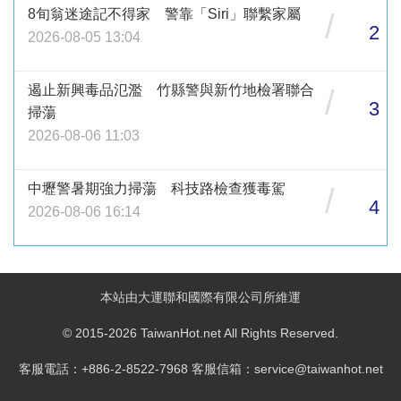
8旬翁迷途記不得家 警靠「Siri」聯繫家屬
/
2
2026-08-05 13:04
遏止新興毒品氾濫 竹縣警與新竹地檢署聯合
/
3
掃蕩
2026-08-06 11:03
中壢警暑期強力掃蕩 科技路檢查獲毒駕
/
4
2026-08-06 16:14
本站由大運聯和國際有限公司所維運
© 2015-2026 TaiwanHot.net All Rights Reserved.
客服電話：+886-2-8522-7968 客服信箱：service@taiwanhot.net