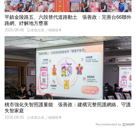
平鎮金陵路五、六段替代道路動土 張善政：完善台66聯外
路網、紓解地方壅塞
2026-08-06
記者葉志成 ／桃園報導
桃市強化失智照護量能 張善政：建構完整照護網絡、守護
失智家庭
2026-08-05
記者葉志成 ／桃園報導
Recommended by