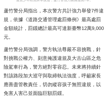
違規少年助無牌車脫逃，蘆竹警強力圍捕連開7單。
蘆竹警分局指出，本次警方共計強力舉發7件違
規，依據《道路交通管理處罰條例》最高處罰
金額統計，罰鍰總計最高可達新臺幣12萬9,000
元。
蘆竹警分局強調，警方執法尊嚴不容挑戰，針
對挑戰公權力、刻意掩護違規及大古山區之危
險駕車行為，警方絕對零容忍。未來將持續針
對該路段加大巡守與取締執法強度，呼籲家長
應善盡管教責任，切勿縱容孩子無照違規，以
免害人害己並面臨巨額罰鍰。