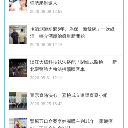
強勢壓制逮人
2026-06-09 12:59
拒酒測遭罰躲5年、為保「新飯碗」一次繳
清 轉介酒癮治療重新開始
2026-06-08 12:15
淡江大橋科技執法搭配「閉鎖式路檢」 新
北環警強力執法掃蕩噪音車
2026-05-31 12:11
宣示查賄決心 嘉檢成立選舉查察小組
2026-05-25 15:42
豐原五口命案李姓團購主判11年 家屬痛