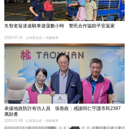
失智老翁迷途騎車遊蕩數小時 警民合作協助平安返家
2026-07-31
記者葉志成 ／桃園報導
表揚地政防詐有功人員 張善政：感謝同仁守護市民2397
萬財產
2026-07-08
記者葉志成 ／桃園報導