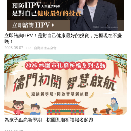
立即諮詢HPV！是對自己健康最好的投資，把握現在不嫌
晚！
2026-08-07
PR・台灣癌症基金會
為孩子點亮新學期 桃園孔廟祈福報名起跑