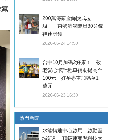
收藏
200萬傳家金飾險成垃
圾！ 東勢清潔隊員30分鐘
神速尋獲
2026-06-24 14:59
台中10月加碼2好康！ 敬
老愛心卡計程車補助提高至
100元、好孕專車加碼至1
萬元
2026-06-23 16:30
熱門新聞
水湳轉運中心啟用 啟動區
域紅利 頂級建商與科技大