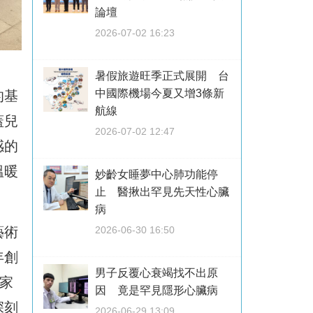
論壇
2026-07-02 16:23
暑假旅遊旺季正式展開 台
中國際機場今夏又增3條新
的基
航線
蓋兒
2026-07-02 12:47
感的
溫暖
妙齡女睡夢中心肺功能停
止 醫揪出罕見先天性心臟
病
藝術
2026-06-30 16:50
年創
男子反覆心衰竭找不出原
家
因 竟是罕見隱形心臟病
深刻
2026-06-29 13:09