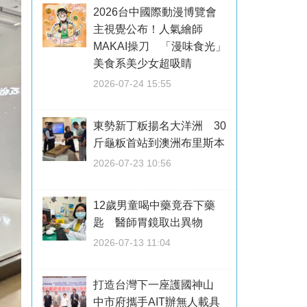
2026台中國際動漫博覽會
主視覺公布！人氣繪師
MAKAI操刀 「漫味食光」
美食系美少女超吸睛
2026-07-24 15:55
東勢新丁粄揚名大洋洲 30
斤龜粄首站到澳洲布里斯本
2026-07-23 10:56
12歲男童喝中藥竟吞下藥
匙 醫師胃鏡取出異物
2026-07-13 11:04
打造台灣下一座護國神山
中市府攜手AIT辦無人載具