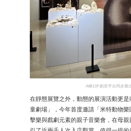
A棟10F創意平台同步
在靜態展覽之外，動態的展演活動更是
童劇場」，今年首度邀請「米特動物樂
擊樂與戲劇元素的親子音樂會，在母親
引了近兩千人次入店觀賞。值得一提的