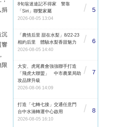
8旬翁迷途記不得家 警靠
/
5
入捐
「Siri」聯繫家屬
2026-08-05 13:04
造沉
「農情后里 甜在水梨」8/22-23
/
6
相約后里 體驗水梨香甜魅力
質響
2026-08-05 14:40
，
無限
大安、虎尾農會強強聯手打造
/
7
「飛虎大聯盟」 中市農業局助
攻品牌升級
2026-08-06 14:09
打造「七轉七接」交通任意門
/
8
台中水湳轉運中心啟用
2026-08-05 16:10