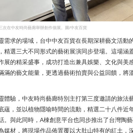
三次在中友時尚藝廊舉辦創作個展。圖/中友百貨
靈需求的場域，台中中友百貨在長期深耕藝文活動
，精選三大不同形式的藝術展演同步登場。這場涵
作展的精采盛事，成功打造出兼具娛樂、文化與美
滿滿的藝文能量，更透過藝術拍賣與公益回饋，將
靈體驗，中友時尚藝廊特別主打第三度邀請的旅法
底蘊，並以植物隱喻時間的流動，精選二十八件近
話。與此同時，A棟創意平台也同步推出了台灣陶藝
為媒材，將現場作品佈置覆以大肚山特有的紅土，