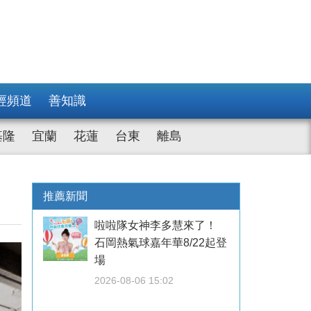
經頻道
善知識
基隆
宜蘭
花蓮
台東
離島
推薦新聞
啦啦隊女神李多慧來了！
石岡熱氣球嘉年華8/22起登
場
2026-08-06 15:02