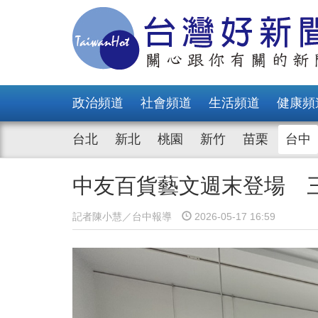
政治頻道
社會頻道
生活頻道
健康頻
台北
新北
桃園
新竹
苗栗
台中
中友百貨藝文週末登場 
記者陳小慧／台中報導
2026-05-17 16:59