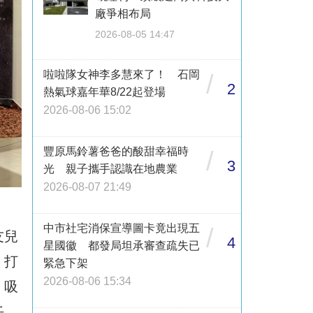
廠爭相布局
2026-08-05 14:47
啦啦隊女神李多慧來了！ 石岡
/
2
熱氣球嘉年華8/22起登場
2026-08-06 15:02
豐原馬鈴薯爸爸的酸甜幸福時
/
3
光 親子攜手認識在地農業
2026-08-07 21:49
中市社宅消保宣導圖卡竟出現五
/
友兒
4
星國徽 都發局坦承審查疏失已
、打
緊急下架
2026-08-06 15:34
，吸
任，