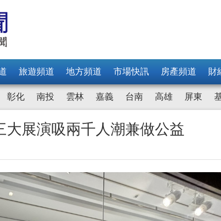
道
旅遊頻道
地方頻道
市場快訊
房產頻道
財
彰化
南投
雲林
嘉義
台南
高雄
屏東
三大展演吸兩千人潮兼做公益