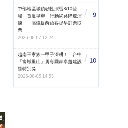
中部地區城鎮韌性演習8/10登
/
9
場 首度舉辦「行動網路降速演
練」 高鐵提醒旅客提早訂票取
票
2026-08-07 12:24
越南王家族一甲子深耕！ 台中
/
10
「富域里山」勇奪國家卓越建設
獎特別獎
2026-08-05 14:53