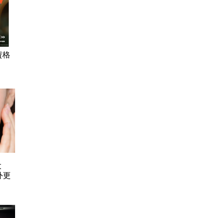
資格
大
外更