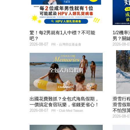
驚！每2男就有1人中標？不可能
1/2機
吧？
男？關
2026-08-07
2026-08-0
PR・台灣癌症基金會
出國花費難抓？全包式海島假期，
滑雪行
一價搞定食宿玩樂，省錢更省心！
滑雪假
不怕預
2026-08-07
PR・Club Med Taiwan
2026-08-0