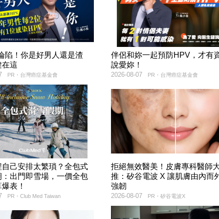
率淪陷！你是好男人還是渣
伴侶和妳一起預防HPV，才有
鍵在這
說愛妳！
7
2026-08-07
PR・台灣癌症基金會
PR・台灣癌症基金會
程自己安排太繁瑣？全包式
拒絕無效醫美！皮膚專科醫師
期：出門即雪場，一價全包
推：矽谷電波 X 讓肌膚由內而
算爆表！
強韌
7
2026-08-07
PR・Club Med Taiwan
PR・矽谷電波X