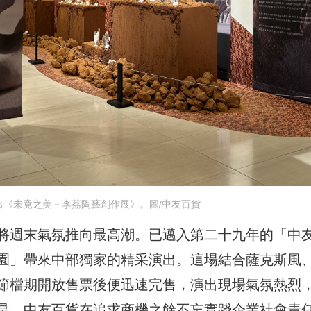
展出《未竟之美－李荔陶藝創作展》。圖/中友百貨
將週末氣氛推向最高潮。已邁入第二十九年的「中
園」帶來中部獨家的精采演出。這場結合薩克斯風
節檔期開放售票後便迅速完售，演出現場氣氛熱烈
是，中友百貨在追求商機之餘不忘實踐企業社會責