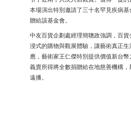
本場演出特別邀請了三十名罕見疾病基
贈給該基金會。
中友百貨企劃處經理簡聰政強調，百貨
浸式的購物與觀展體驗，讓藝術真正生
應，藝術家王仁傑特別提供價值新台幣
義賣所得將全數捐贈給在地慈善機構，
遠播。