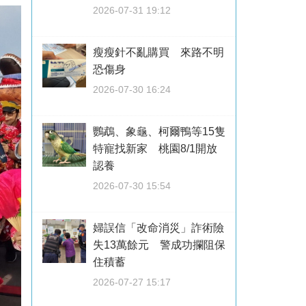
2026-07-31 19:12
瘦瘦針不亂購買 來路不明
恐傷身
2026-07-30 16:24
鸚鵡、象龜、柯爾鴨等15隻
特寵找新家 桃園8/1開放
認養
2026-07-30 15:54
婦誤信「改命消災」詐術險
失13萬餘元 警成功攔阻保
住積蓄
2026-07-27 15:17