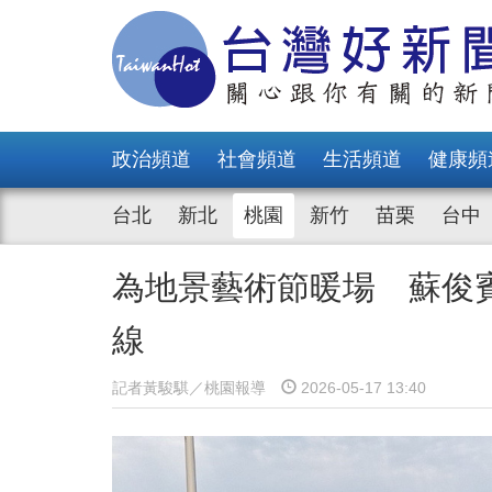
政治頻道
社會頻道
生活頻道
健康頻
台北
新北
桃園
新竹
苗栗
台中
為地景藝術節暖場 蘇俊
線
記者黃駿騏／桃園報導
2026-05-17 13:40