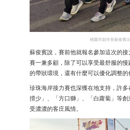
桃園市副市長蘇俊賓出
蘇俊賓說，賽前他就報名參加這次的接
賽一兼多顧，除了可以享受最舒服的慢
的帶狀環境，還有什麼可以優化調整的
珍珠海岸接力賽也深獲在地支持，許多
揹少」、「方口獅」、「白蘿蔔」等創
受濃濃的客庄風情。