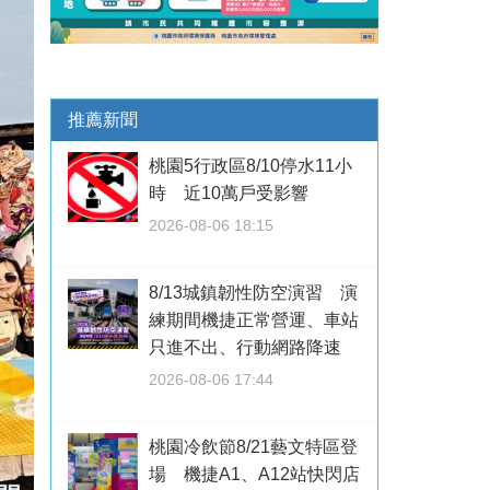
推薦新聞
桃園5行政區8/10停水11小
時 近10萬戶受影響
2026-08-06 18:15
8/13城鎮韌性防空演習 演
練期間機捷正常營運、車站
只進不出、行動網路降速
2026-08-06 17:44
桃園冷飲節8/21藝文特區登
場 機捷A1、A12站快閃店