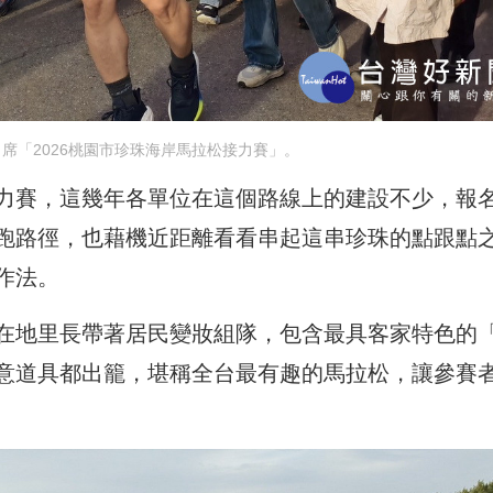
席「2026桃園市珍珠海岸馬拉松接力賽」。
力賽，這幾年各單位在這個路線上的建設不少，報
跑路徑，也藉機近距離看看串起這串珍珠的點跟點
作法。
在地里長帶著居民變妝組隊，包含最具客家特色的
意道具都出籠，堪稱全台最有趣的馬拉松，讓參賽