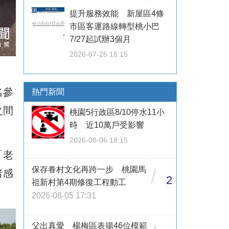
提升服務效能 新屋區4條
市區客運路線轉型桃小巴
7/27起試辦3個月
2026-07-25 16:15
名參
熱門新聞
之間
桃園5行政區8/10停水11小
時 近10萬戶受影響
2026-08-06 18:15
「老
保存眷村文化再跨一步 桃園馬
/
者感
2
祖新村第4期修復工程動工
2026-08-05 17:31
父出真愛 楊梅區表揚46位模範