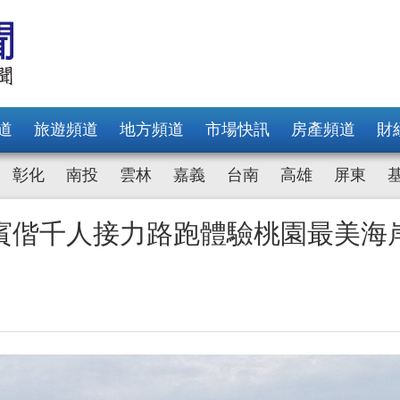
道
旅遊頻道
地方頻道
市場快訊
房產頻道
財
彰化
南投
雲林
嘉義
台南
高雄
屏東
賓偕千人接力路跑體驗桃園最美海