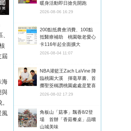
暖身活動即日搶先開跑
2026-08-06 16:29
」
200點抵農會消費、100點
區、
抵醫療補助 桃園敬老愛心
卡116年起全面擴大
核
2026-08-04 11:07
友屆
NBA灌籃王Zach LaVine 降
臨桃園大溪 揮毫草書、首
珠海
擲聖筊稱讚桃園處處是驚喜
態與
2026-08-02 17:29
貌。
角板山「菇事」飄香8/2登
景風
場 首辦「香菇餐桌」品嚐
山城美味