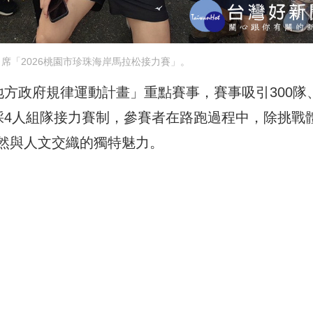
席「2026桃園市珍珠海岸馬拉松接力賽」。
－地方政府規律運動計畫」重點賽事，賽事吸引300隊
里，採4人組隊接力賽制，參賽者在路跑過程中，除挑戰
然與人文交織的獨特魅力。