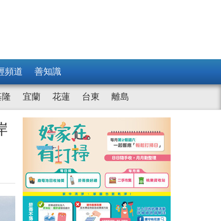
經頻道
善知識
基隆
宜蘭
花蓮
台東
離島
岸