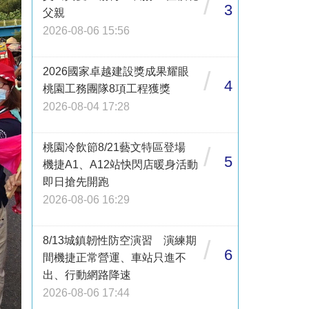
/
3
父親
2026-08-06 15:56
2026國家卓越建設獎成果耀眼
/
4
桃園工務團隊8項工程獲獎
2026-08-04 17:28
桃園冷飲節8/21藝文特區登場
/
5
機捷A1、A12站快閃店暖身活動
即日搶先開跑
2026-08-06 16:29
8/13城鎮韌性防空演習 演練期
/
6
間機捷正常營運、車站只進不
出、行動網路降速
2026-08-06 17:44