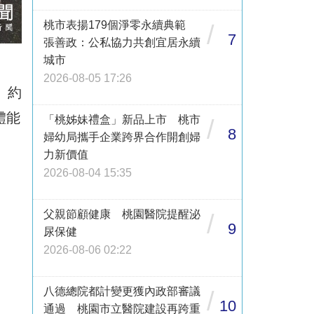
桃市表揚179個淨零永續典範
/
7
張善政：公私協力共創宜居永續
城市
2026-08-05 17:26
、約
體能
「桃姊妹禮盒」新品上市 桃市
/
8
婦幼局攜手企業跨界合作開創婦
力新價值
2026-08-04 15:35
父親節顧健康 桃園醫院提醒泌
/
9
尿保健
2026-08-06 02:22
八德總院都計變更獲內政部審議
/
10
通過 桃園市立醫院建設再跨重