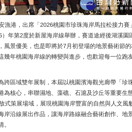
安漁港，出席「2026桃園市珍珠海岸馬拉松接力賽
5）年第2度於新屋海岸線舉辦，賽道途經後湖溪園
，風景優美，也是即將於7月初登場的地景藝術節的
這幾年桃園海岸線的轉變與進步，也歡迎每一位跑
為跨區域雙年展制，本屆以桃園濱海觀光廊帶「珍
港為核心，串聯濕地、藻礁、石滬及沙丘等重要生
開放式策展場域，展現桃園海岸豐富的自然與人文風
海岸沿線展出作品，讓海岸路線融合藝術創作、地
情。