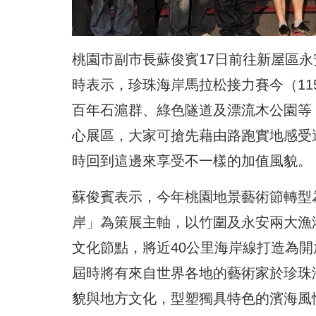
桃園市副市長蘇俊賓17日前往新屋區永
時表示，珍珠海岸馬拉松接力賽今（11
百年石滬群、綠色隧道及漂流木公園等
心展區，大家可搶先藉由路跑實地感受
時回到這邊來享受不一樣的加值風貌。
蘇俊賓表示，今年桃園地景藝術節轉型
岸」為策展主軸，以竹圍及永安兩大漁
文化節點，將近40公里海岸線打造為
屆時將有來自世界各地的藝術家於珍珠
貌與地方文化，型塑獨具特色的濱海風