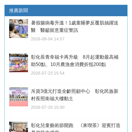
推薦新聞
暑假腸病毒升溫！1歲童睡夢反覆肌抽躍送
醫 醫籲留意重症警訊
2026-08-04 14:57
彰化長青幸福卡再升級 8月起運動最高補
助50點、10月農漁會消費折抵200點
2026-07-23 15:54
斥資3億元打造全齡照顧中心 彰化民族新
村長照衛福大樓動土
2026-07-20 15:00
彰化兒童藝術節開跑 《來喫茶》迎賓打造