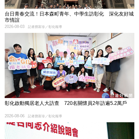
台日青春交流！日本森町青年、中學生訪彰化 深化友好城
市情誼
2026-08-03
記者鄧富珍／彰化報導
彰化啟動獨居老人大訪查 720名關懷員2年訪遍5.2萬戶
2026-08-06
記者鄧富珍／彰化報導