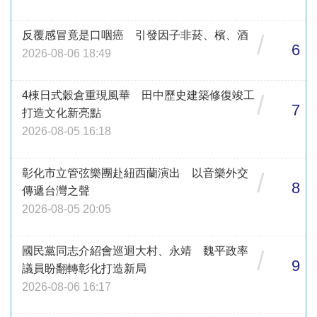
反覆感冒竟是口咽癌 引發因子非菸、檳、酒
/
6
2026-08-06 18:49
4棟日式穀倉重現風華 田中歷史建築修復竣工
/
7
打造文化新亮點
2026-08-05 16:18
彰化市立管弦樂團赴紐西蘭演出 以音樂外交
/
8
傳遞台灣之聲
2026-08-05 20:05
國民黨同志介紹會巡迴大村、永靖 魏平政率
/
9
議員盼翻轉彰化打造新局
2026-08-06 16:17