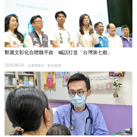
鄭麗文彰化合體魏平政 喊話打造「台灣第七都」
2026-08-03
記者鄧富珍／彰化報導