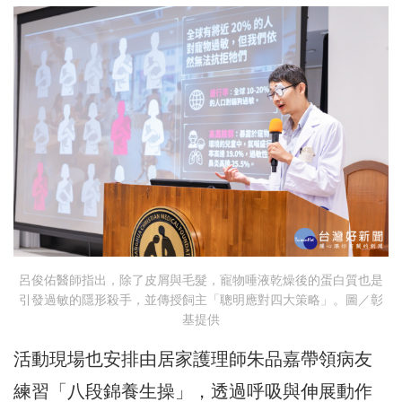
呂俊佑醫師指出，除了皮屑與毛髮，寵物唾液乾燥後的蛋白質也是
引發過敏的隱形殺手，並傳授飼主「聰明應對四大策略」。圖／彰
基提供
活動現場也安排由居家護理師朱品嘉帶領病友
練習「八段錦養生操」，透過呼吸與伸展動作