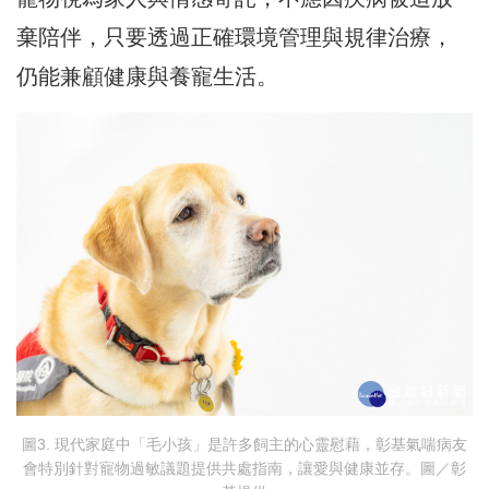
棄陪伴，只要透過正確環境管理與規律治療，
仍能兼顧健康與養寵生活。
圖3. 現代家庭中「毛小孩」是許多飼主的心靈慰藉，彰基氣喘病友
會特別針對寵物過敏議題提供共處指南，讓愛與健康並存。圖／彰