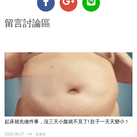
留言討論區
起床就先做件事，沒三天小腹就不見了! 肚子一天天變小！
2026-08-07
PR・新素簡