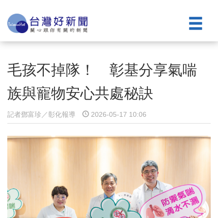
毛孩不掉隊！ 彰基分享氣喘
族與寵物安心共處秘訣
記者鄧富珍／彰化報導
2026-05-17 10:06