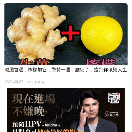
減肥首選，檸檬加它，堅持一週，腰細了，瘦到你懷疑人生
2026-08-07
PR・新素簡