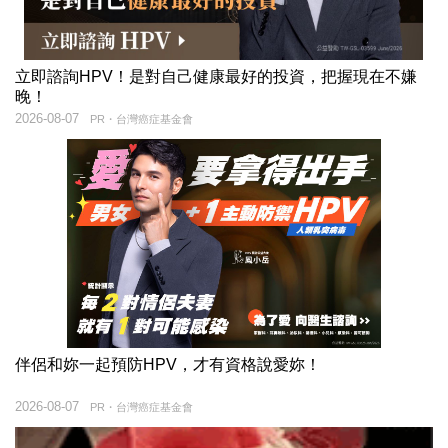
立即諮詢HPV！是對自己健康最好的投資，把握現在不嫌
晚！
2026-08-07
PR・台灣癌症基金會
伴侶和妳一起預防HPV，才有資格說愛妳！
2026-08-07
PR・台灣癌症基金會