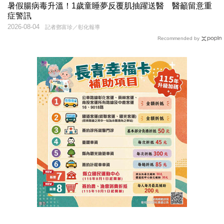
暑假腸病毒升溫！1歲童睡夢反覆肌抽躍送醫 醫籲留意重
症警訊
2026-08-04
記者鄧富珍／彰化報導
Recommended by