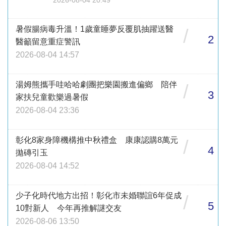
暑假腸病毒升溫！1歲童睡夢反覆肌抽躍送醫
/
2
醫籲留意重症警訊
2026-08-04 14:57
湯姆熊攜手哇哈哈劇團把樂園搬進偏鄉 陪伴
/
3
家扶兒童歡樂過暑假
2026-08-04 23:36
彰化8家身障機構推中秋禮盒 康康認購8萬元
/
4
拋磚引玉
2026-08-04 14:52
少子化時代地方出招！彰化市未婚聯誼6年促成
/
5
10對新人 今年再推解謎交友
2026-08-06 13:50