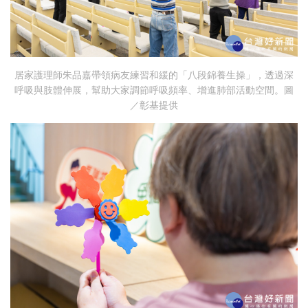
居家護理師朱品嘉帶領病友練習和緩的「八段錦養生操」，透過深
呼吸與肢體伸展，幫助大家調節呼吸頻率、增進肺部活動空間。圖
／彰基提供