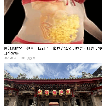
腹部脂肪的「剋星」找到了，常吃這幾物，吃走大肚囊，瘦
出小蠻腰
2026-08-07
PR・新素簡