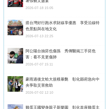
暑假藝文盛宴
2026-07-18 15:05
搭台灣好行跑水求財線享優惠 享受沿線特
色景點與在地文化
2026-07-13 22:25
阿公陽台抽菸也傷孫 秀傳醫揭三手菸危
害：看不見更傷肺
2026-07-07 15:11
豪雨過後文蛤大規模暴斃 彰化縣府急向中
央爭取災害救助
2026-07-02 12:10
雞蛋王國變身親子新樂園 彰化首座雞蛋主