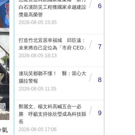
/
6
白石溪防災工程獲國家卓越建設
獎最高榮譽
2026-08-05 15:35
打造竹北宜居幸福城 邱臣遠：
/
7
未來將自己定位為「市府 CEO」
2026-08-05 18:13
連玩笑都聽不懂！ 醫：當心大
/
8
腦拉警報
2026-08-05 11:35
鄭麗文、楊文科高喊五合一必
/
9
勝 呼籲支持徐欣瑩成為科技縣
長
冷氣
2026-08-05 17:06