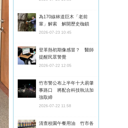
為170線林道巨木「老前
輩」解索 解開歷史枷鎖
2026-07-23 10:45
登革熱初期像感冒？ 醫師
提醒民眾警覺
2026-07-22 12:05
竹市警公布上半年十大易肇
事路口 將配合科技執法加
強取締
2026-07-22 11:58
清查校園午餐用油 竹市各