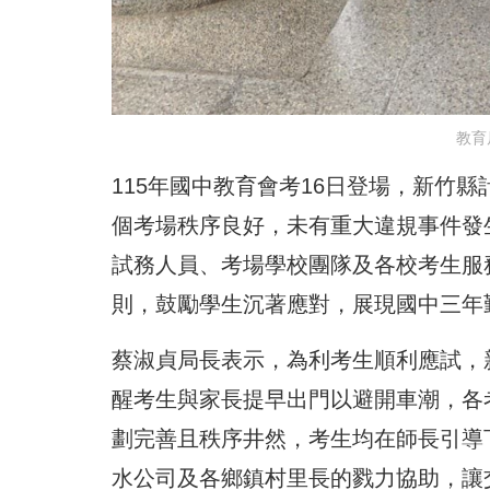
教育
115年國中教育會考16日登場，新竹縣
個考場秩序良好，未有重大違規事件發
試務人員、考場學校團隊及各校考生服
則，鼓勵學生沉著應對，展現國中三年
蔡淑貞局長表示，為利考生順利應試，新
醒考生與家長提早出門以避開車潮，各
劃完善且秩序井然，考生均在師長引導
水公司及各鄉鎮村里長的戮力協助，讓