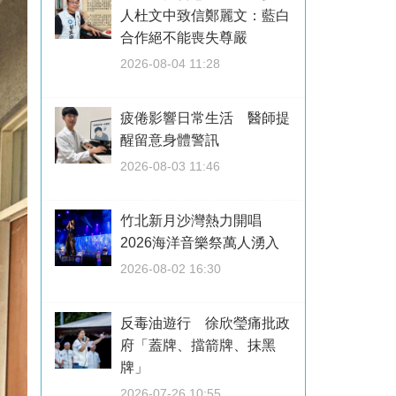
人杜文中致信鄭麗文：藍白
合作絕不能喪失尊嚴
2026-08-04 11:28
疲倦影響日常生活 醫師提
醒留意身體警訊
2026-08-03 11:46
竹北新月沙灣熱力開唱
2026海洋音樂祭萬人湧入
2026-08-02 16:30
反毒油遊行 徐欣瑩痛批政
府「蓋牌、擋箭牌、抹黑
牌」
2026-07-26 10:55