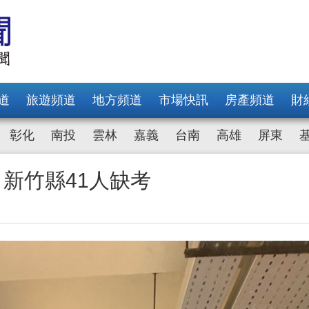
道
旅遊頻道
地方頻道
市場快訊
房產頻道
財
彰化
南投
雲林
嘉義
台南
高雄
屏東
 新竹縣41人缺考