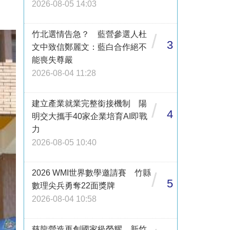
2026-08-05 14:03
竹北選情告急？ 藍營參選人杜
/
3
文中致信鄭麗文：藍白合作絕不
能喪失尊嚴
2026-08-04 11:28
建立產業就業完整銜接機制 陽
/
4
明交大攜手40家企業培育AI即戰
力
2026-08-05 10:40
2026 WMI世界數學邀請賽 竹縣
/
5
數理尖兵勇奪22面獎牌
2026-08-04 10:58
慈龍營造再創國家級榮耀 新竹