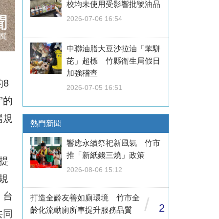
校均未使用受影響批號油品
2026-07-06 16:54
中聯油脂大豆沙拉油「苯駢
芘」超標 竹縣衛生局假日
加強稽查
的8
2026-07-05 16:51
守的
場規
熱門新聞
響應永續祭祀新風氣 竹市
推「新紙錢三燒」政策
提
2026-08-06 15:12
規
、台
打造全齡友善如廁環境 竹市全
/
2
齡化流動廁所車提升服務品質
共同