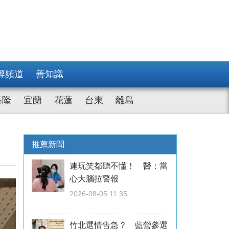
經頻道
善知識
基隆
宜蘭
花蓮
台東
離島
推薦新聞
連玩笑都聽不懂！ 醫：當
心大腦拉警報
2026-08-05 11:35
竹北選情告急？ 藍營參選