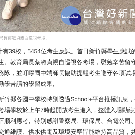
局長蔡淑貞親自巡視考場。
計有39校，5454位考生應試。首日新竹縣學生應試
生。教育局長蔡淑貞親自巡視各考場，慰勉辛苦留
務隊，並叮嚀國中端師長協助提醒考生遵守各項試
勤學苦讀的學習成果。
竹縣各國中學校特別透過School+平台推播訊息，
考場學校於上午7時起開放考生進入，整體入場動線
下順利應考。特別感謝警察局、環保局、台電公司
交通維護、供水供電及環境安寧皆能維持高品質，