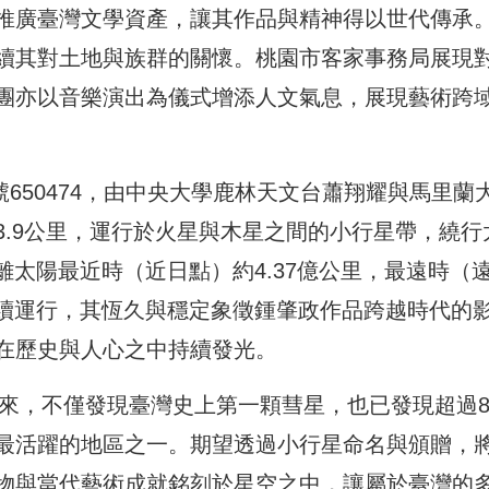
推廣臺灣文學資產，讓其作品與精神得以世代傳承
續其對土地與族群的關懷。桃園市客家事務局展現
團亦以音樂演出為儀式增添人文氣息，展現藝術跨
星編號650474，由中央大學鹿林天文台蕭翔耀與馬里蘭
3.9公里，運行於火星與木星之間的小行星帶，繞行
離太陽最近時（近日點）約4.37億公里，最遠時（
持續運行，其恆久與穩定象徵鍾肇政作品跨越時代的
在歷史與人心之中持續發光。
以來，不僅發現臺灣史上第一顆彗星，也已發現超過8
最活躍的地區之一。期望透過小行星命名與頒贈，
物與當代藝術成就銘刻於星空之中，讓屬於臺灣的