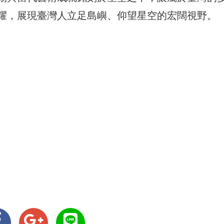
耀，展現臺灣人立足島嶼、仰望星空的宏闊視野。