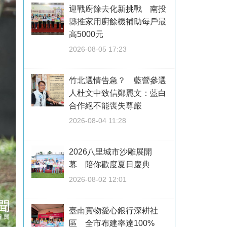
迎戰廚餘去化新挑戰 南投
縣推家用廚餘機補助每戶最
高5000元
2026-08-05 17:23
竹北選情告急？ 藍營參選
人杜文中致信鄭麗文：藍白
合作絕不能喪失尊嚴
2026-08-04 11:28
2026八里城市沙雕展開
幕 陪你歡度夏日慶典
2026-08-02 12:01
臺南實物愛心銀行深耕社
區 全市布建率達100%