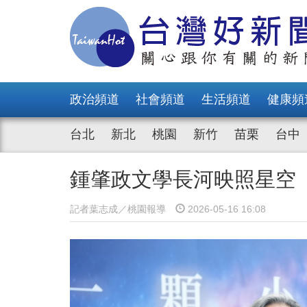
政治頻道
社會頻道
生活頻道
健康頻
台北
新北
桃園
新竹
苗栗
台中
鍾肇政文學長河映照星空
記者葉志成／桃園報導
2026-05-16 16:08