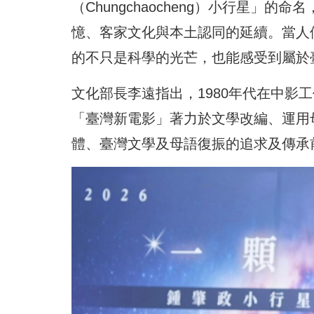
（Chungchaocheng）小行星
憶、客家文化與本土認同的延續。當人
的不只是科學的光芒，也能感受到屬於
文化部長李遠指出，1980年代在中影
「臺灣新電影」著力於文學改編、運用
體、臺灣文學及母語復振的追求及傳承