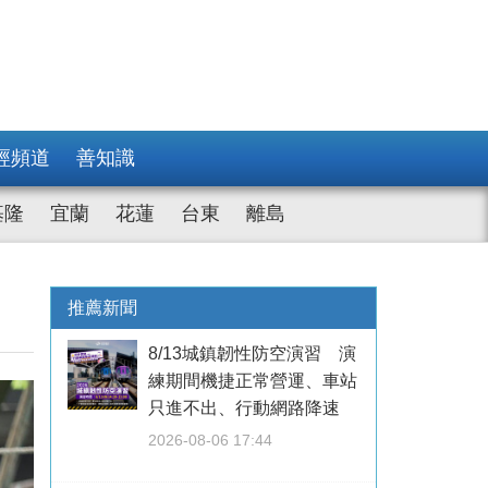
經頻道
善知識
基隆
宜蘭
花蓮
台東
離島
推薦新聞
8/13城鎮韌性防空演習 演
練期間機捷正常營運、車站
只進不出、行動網路降速
2026-08-06 17:44