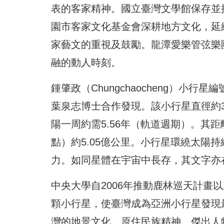
表的客家精神。國立臺灣文學館保存並
園市客家文化基金會深耕地方文化，延
家藝文的重視及鼓勵。龍潭愛樂管弦樂
融的動人時刻。
鍾肇政（Chungchaocheng）小行
葉泉志博士合作發現。該小行星直徑約
陽一周約需5.56年（軌道週期）。其距
點）約5.05億公里。小行星環繞太陽
力。如同星體在宇宙中長存，其文字亦
中央大學自2006年推動鹿林巡天計畫
顆小行星，使臺灣成為亞洲小行星發現
灣的地景文化、原住民族精神、傑出人