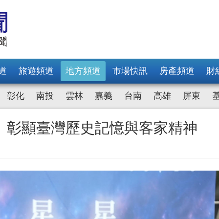
道
旅遊頻道
地方頻道
市場快訊
房產頻道
財
彰化
南投
雲林
嘉義
台南
高雄
屏東
 彰顯臺灣歷史記憶與客家精神