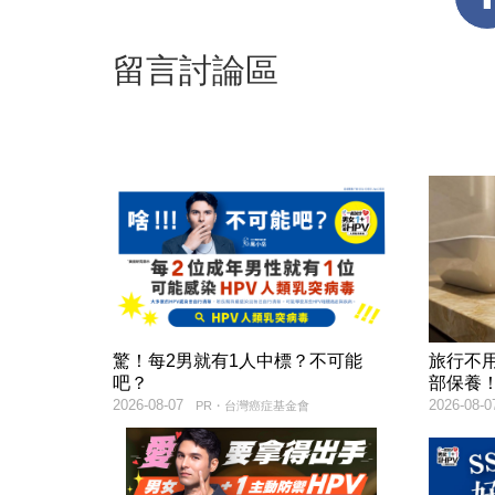
留言討論區
驚！每2男就有1人中標？不可能
旅行不
吧？
部保養
2026-08-07
2026-08-0
PR・台灣癌症基金會