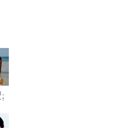
期，
心！