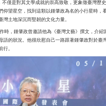
」的命名，不僅是對其文學成就的崇高致敬，更象徵臺灣歷
們仰望星空，找到這顆以鍾肇政為名的小行星時，
臺灣土地深沉而堅韌的文化力量。
工作時，鍾肇政曾邀請他為《臺灣文藝》撰文，介紹
母語的狀況。他很欣慰自己一路跟著鍾肇政對於臺
前行。