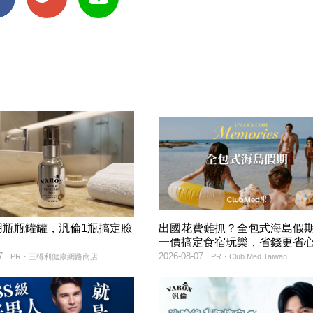
用瓶瓶罐罐，汎倫1瓶搞定臉
出國花費難抓？全包式海島假
！
一價搞定食宿玩樂，省錢更省
7
2026-08-07
PR・三得利健康網路商店
PR・Club Med Taiwan