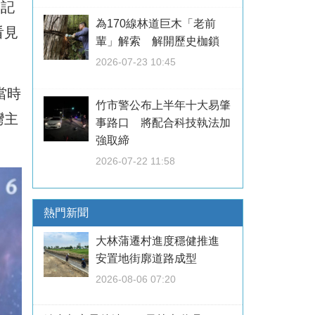
史記
為170線林道巨木「老前
看見
輩」解索 解開歷史枷鎖
2026-07-23 10:45
當時
竹市警公布上半年十大易肇
灣主
事路口 將配合科技執法加
強取締
2026-07-22 11:58
熱門新聞
大林蒲遷村進度穩健推進
安置地街廓道路成型
2026-08-06 07:20