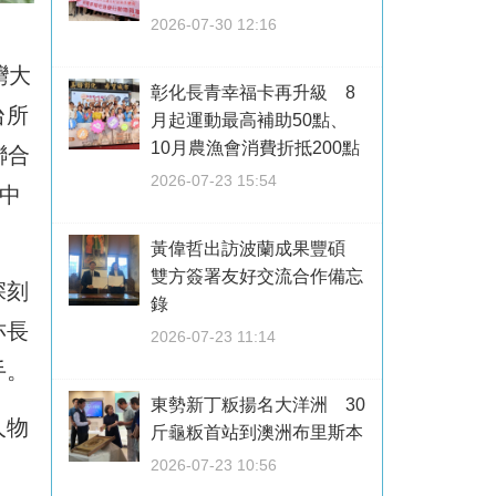
2026-07-30 12:16
灣大
彰化長青幸福卡再升級 8
台所
月起運動最高補助50點、
10月農漁會消費折抵200點
聯合
2026-07-23 15:54
中
黃偉哲出訪波蘭成果豐碩
雙方簽署友好交流合作備忘
深刻
錄
亦長
2026-07-23 11:14
手。
東勢新丁粄揚名大洋洲 30
人物
斤龜粄首站到澳洲布里斯本
2026-07-23 10:56