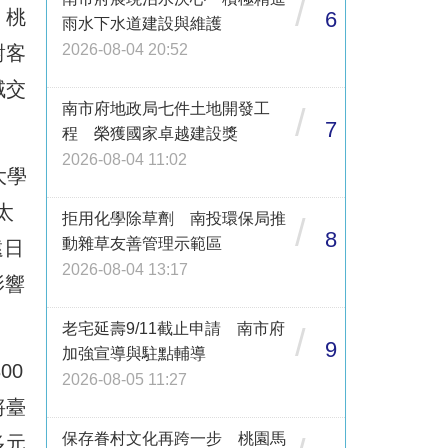
/
。桃
6
雨水下水道建設與維護
2026-08-04 20:52
對客
域交
南市府地政局七件土地開發工
/
7
程 榮獲國家卓越建設獎
2026-08-04 11:02
大學
太
拒用化學除草劑 南投環保局推
/
8
動雜草友善管理示範區
遠日
2026-08-04 13:17
影響
老宅延壽9/11截止申請 南市府
/
9
加強宣導與駐點輔導
00
2026-08-05 11:27
將臺
保存眷村文化再跨一步 桃園馬
多元