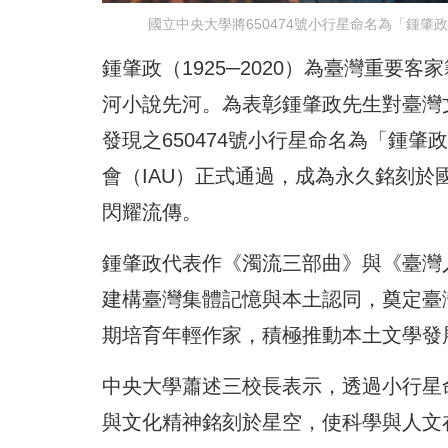
國立中央大學將650474號小行星命名為「鍾肇政
鍾肇政（1925─2020）為臺灣重
河小說先河。為表彰鍾肇政先生對臺灣
發現之650474號小行星命名為「鍾肇政（
會（IAU）正式通過，成為永久銘刻
閃耀流傳。
鍾肇政代表作《濁流三部曲》與《臺灣
建構臺灣集體記憶與本土認同，奠定臺
期培育年輕作家，積極推動本土文學發
中央大學蕭述三校長表示，透過小行星
與文化精神銘刻於星空，使科學與人文