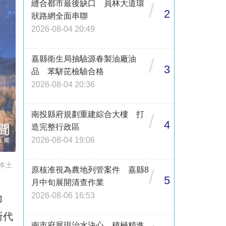
縫合都市最後缺口 員林大道環
/
2
狀路網全面串聯
2026-08-04 20:49
嘉縣衛生局抽驗源春製油廠油
/
3
品 苯駢芘檢驗合格
2026-08-04 20:36
南投縣府規劃重建綜合大樓 打
/
4
造完整行政區
2026-08-04 19:06
本土
原核准視為農地列管案件 嘉縣8
/
5
月中旬展開清查作業
2026-08-06 16:53
力
所代
南市府展現治水決心 積極精進