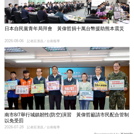
日本自民黨青年局拜會 黃偉哲捐十萬台幣援助熊本震災
2026-08-06
記者莊漢昌／台南報導
南市8/7舉行城鎮韌性(防空)演習 黃偉哲籲請市民配合管制
以免受罰
2026-07-28
記者莊漢昌／台南報導
Recommended by