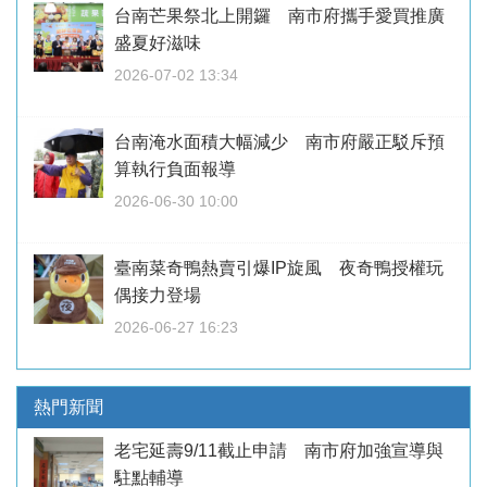
台南芒果祭北上開鑼 南市府攜手愛買推廣
盛夏好滋味
2026-07-02 13:34
台南淹水面積大幅減少 南市府嚴正駁斥預
算執行負面報導
2026-06-30 10:00
臺南菜奇鴨熱賣引爆IP旋風 夜奇鴨授權玩
偶接力登場
2026-06-27 16:23
熱門新聞
老宅延壽9/11截止申請 南市府加強宣導與
駐點輔導