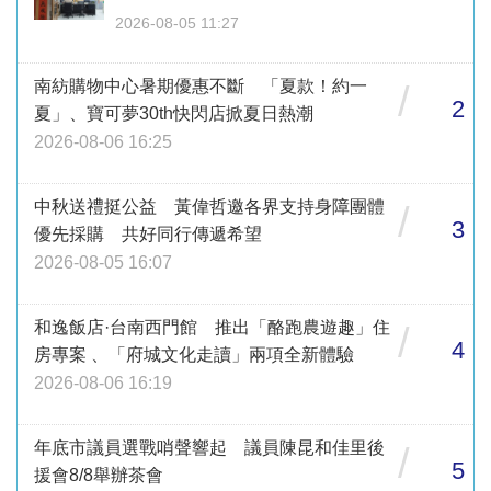
2026-08-05 11:27
南紡購物中心暑期優惠不斷 「夏款！約一
/
2
夏」、寶可夢30th快閃店掀夏日熱潮
2026-08-06 16:25
中秋送禮挺公益 黃偉哲邀各界支持身障團體
/
3
優先採購 共好同行傳遞希望
2026-08-05 16:07
和逸飯店·台南西門館 推出「酪跑農遊趣」住
/
4
房專案 、「府城文化走讀」兩項全新體驗
2026-08-06 16:19
年底市議員選戰哨聲響起 議員陳昆和佳里後
/
5
援會8/8舉辦茶會