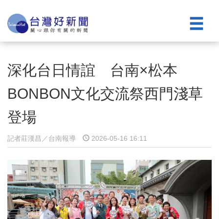
深化台日情誼 台南×松本
BONBON文化交流祭西門淺草
登場
記者莊漢昌／台南報導
2026-05-16 16:11