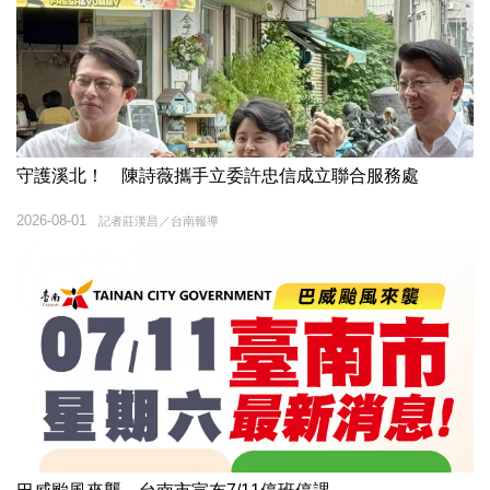
守護溪北！ 陳詩薇攜手立委許忠信成立聯合服務處
2026-08-01
記者莊漢昌／台南報導