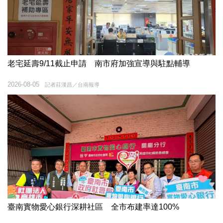
老宅延壽9/11截止申請 南市府加強宣導與駐點輔導
2026-08-05
記者莊漢昌／台南報導
臺南實物愛心銀行深耕社區 全市布建率達100%