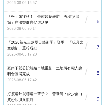
2026-08-06 15:57
「爸」氣守護！ 臺南醫院舉辦「勇.健父親
/
6
節」癌篩暨健康促進活動
2026-08-06 20:14
「2026新光三越夏日藝術季」登場 「玩具太
/
7
空總部」重拾玩心
2026-08-05 17:23
臺南下營公設解編市地重劃 土地所有權人說
/
8
明會圓滿完成
2026-08-06 17:42
打瘦瘦針就穩瘦一輩子？ 營養師：缺少蛋白
/
9
質恐缺肌又復胖