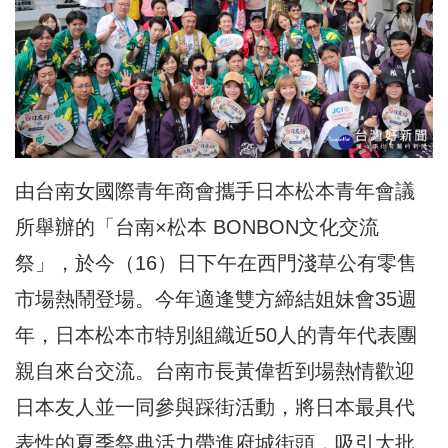
由台南女國際青年商會攜手日本松本青年會議
所舉辦的「台南×松本 BONBON文化交流
祭」，於今（16）日下午在西門淺草公有零售
市場熱鬧登場。今年適逢雙方締結姐妹會35週
年，日本松本市特別組織近50人的青年代表團
親自來台交流。台南市長黃偉哲到場熱情歡迎
日本友人並一同參與踩街活動，將日本最具代
表性的夏季祭典活力帶進府城街頭，吸引大批