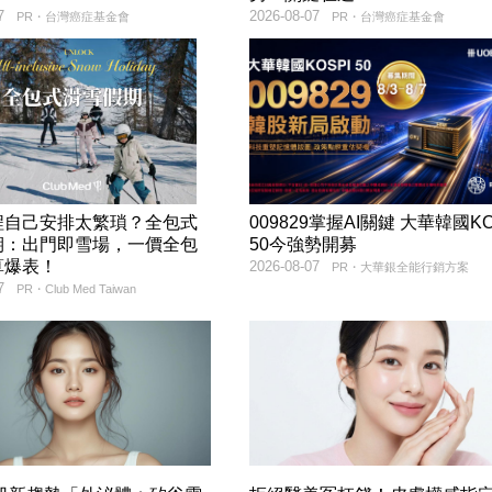
7
2026-08-07
PR・台灣癌症基金會
PR・台灣癌症基金會
程自己安排太繁瑣？全包式
009829掌握AI關鍵 大華韓國KO
期：出門即雪場，一價全包
50今強勢開募
算爆表！
2026-08-07
PR・大華銀全能行銷方案
7
PR・Club Med Taiwan