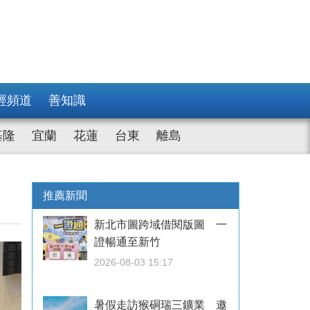
經頻道
善知識
基隆
宜蘭
花蓮
台東
離島
推薦新聞
新北市圖跨域借閱版圖 一
證暢通至新竹
2026-08-03 15:17
暑假走訪猴硐瑞三鑛業 邀