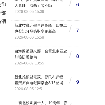
/
6
統御
人氣旺「凍蒜」聲不斷
2026-08-05 15:06
幹部
義消
新北技職升學再創高峰 四技二
/
7
專登記分發錄取率創新高
2026-08-06 15:58
白海豚颱風來襲 台電北南區處
/
8
加強防颱整備
2026-08-07 13:55
新北推銀髮電競、原民AI課程
/
9
臺灣原創遊戲同樂會8/15登場
2026-08-05 12:51
「新北校園廣告人」10周年 影