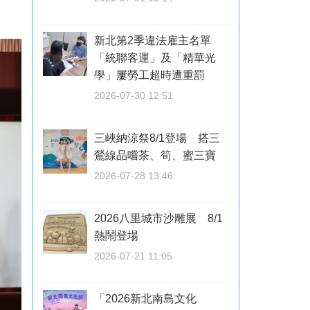
新北第2季違法雇主名單
「統聯客運」及「精華光
學」屢勞工超時遭重罰
2026-07-30 12:51
三峽納涼祭8/1登場 搭三
鶯線品嚐茶、筍、蜜三寶
2026-07-28 13:46
2026八里城市沙雕展 8/1
熱鬧登場
2026-07-21 11:05
「2026新北南島文化