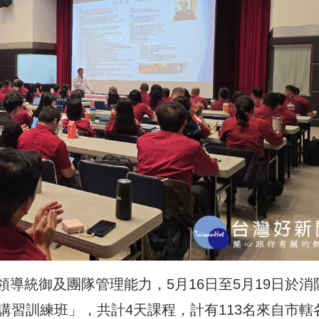
領導統御及
團隊管理能力
，5月16日至5月19日於消
講習訓練班」，共計4天課程，計有113名來自市轄