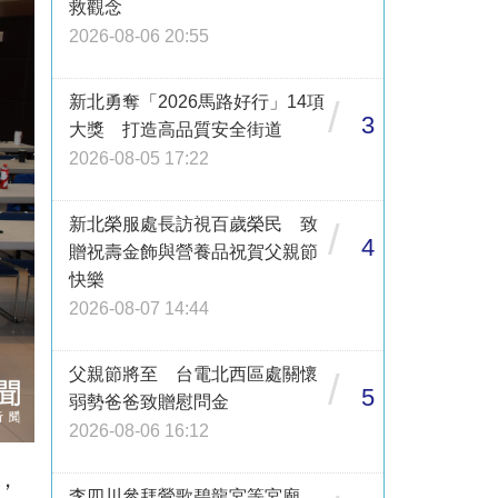
救觀念
2026-08-06 20:55
新北勇奪「2026馬路好行」14項
/
3
大獎 打造高品質安全街道
2026-08-05 17:22
新北榮服處長訪視百歲榮民 致
/
4
贈祝壽金飾與營養品祝賀父親節
快樂
2026-08-07 14:44
父親節將至 台電北西區處關懷
/
5
弱勢爸爸致贈慰問金
2026-08-06 16:12
，
李四川參拜鶯歌碧龍宮等宮廟