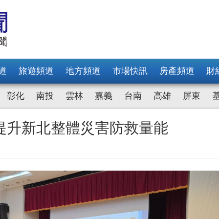
道
旅遊頻道
地方頻道
市場快訊
房產頻道
財
彰化
南投
雲林
嘉義
台南
高雄
屏東
提升新北整體災害防救量能