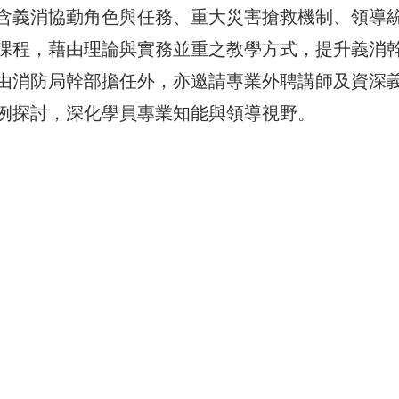
含義消協勤角色與任務、重大災害搶救機制、領導
課程，藉由理論與實務並重之教學方式，提升義消
由消防局幹部擔任外，亦邀請專業外聘講師及資深
例探討，深化學員專業知能與領導視野。