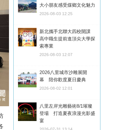
大小朋友感受煤鄉文化魅力
2026-08-03 12:25
新北攜手北聯大四校開課
高中職生提前進頂尖大學探
索專業
2026-08-03 12:07
2026八里城市沙雕展開
幕 陪你歡度夏日慶典
2026-08-02 12:01
八里左岸光雕藝術8/1璀璨
登場 打造夏夜浪漫光影盛
防
宴
各
2026-07-31 13:14