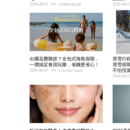
2026-08-07
2026-08-0
PR・台灣癌症基金會
出國花費難抓？全包式海島假期，
滑雪行
一價搞定食宿玩樂，省錢更省心！
滑雪假
不怕預
2026-08-07
PR・Club Med Taiwan
2026-08-0