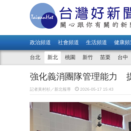
政治頻道
社會頻道
生活頻道
健康頻
台北
新北
桃園
新竹
苗栗
台中
強化義消團隊管理能力 
記者黃村杉／新北報導
2026-05-17 15:43