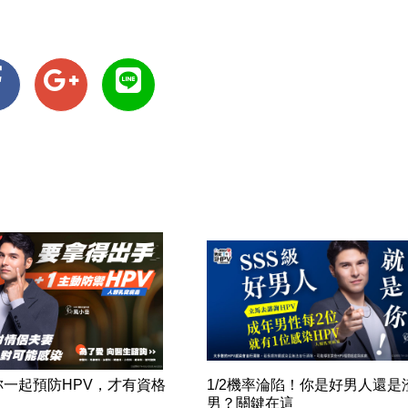
妳一起預防HPV，才有資格
1/2機率淪陷！你是好男人還是
！
男？關鍵在這