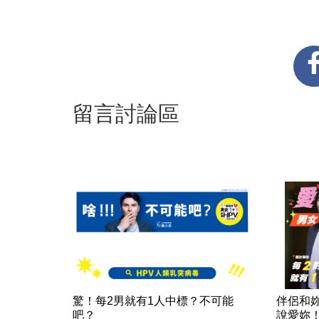
留言討論區
驚！每2男就有1人中標？不可能
伴侶和
吧？
說愛妳