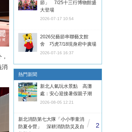
節」 7/25十三行博物館盛
大登場
2026-07-17 10:54
2026兒藝節串聯藝文館
舍 巧虎7/18現身府中廣場
2026-07-16 16:37
外，
義消
熱門新聞
新北人氣玩水景點 高灘
處：安心迎接暑假親子潮
2026-08-05 12:21
新北消防第七大隊「小小學童消
/
2
防夏令營」 深耕消防防災及自