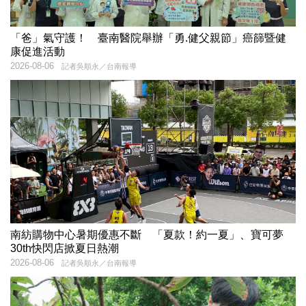
「爸」氣守護！ 臺南醫院舉辦「勇.健父親節」癌篩暨健
康促進活動
2026-08-06
記者吳順永／台南報導
南紡購物中心暑期優惠不斷 「夏款！約一夏」、寶可夢
30th快閃店掀夏日熱潮
2026-08-06
記者吳順永／台南報導