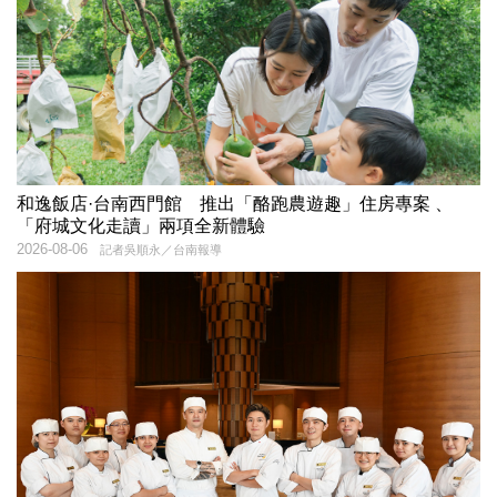
和逸飯店·台南西門館 推出「酪跑農遊趣」住房專案 、
「府城文化走讀」兩項全新體驗
2026-08-06
記者吳順永／台南報導