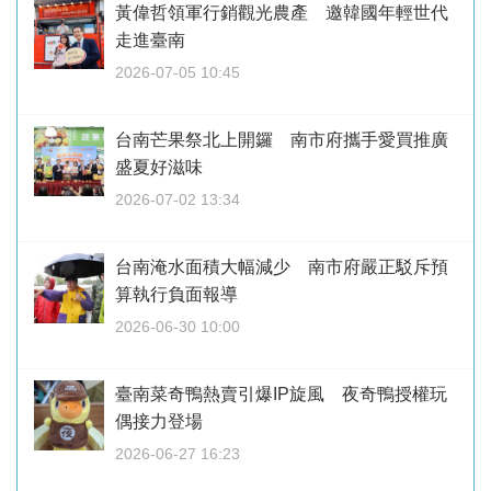
黃偉哲領軍行銷觀光農產 邀韓國年輕世代
走進臺南
2026-07-05 10:45
台南芒果祭北上開鑼 南市府攜手愛買推廣
盛夏好滋味
2026-07-02 13:34
台南淹水面積大幅減少 南市府嚴正駁斥預
算執行負面報導
2026-06-30 10:00
臺南菜奇鴨熱賣引爆IP旋風 夜奇鴨授權玩
偶接力登場
2026-06-27 16:23