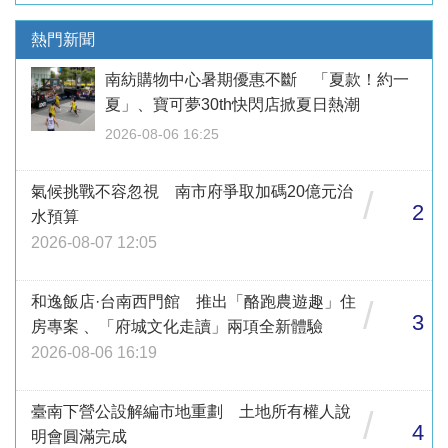
熱門新聞
南紡購物中心暑期優惠不斷 「夏款！約一
夏」、寶可夢30th快閃店掀夏日熱潮
2026-08-06 16:25
氣候挑戰不容忽視 南市府爭取加碼20億元治
/
2
水預算
2026-08-07 12:05
和逸飯店·台南西門館 推出「酪跑農遊趣」住
/
3
房專案 、「府城文化走讀」兩項全新體驗
2026-08-06 16:19
臺南下營公設解編市地重劃 土地所有權人說
/
4
明會圓滿完成