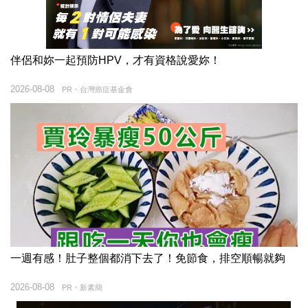
伴侶和妳一起預防HPV，才有資格說愛妳！
2026-08-08
PR・台灣癌症基金會
一週有感！肚子整個都消下去了！免節食，排空順暢就夠
2026-08-08
PR・新素簡