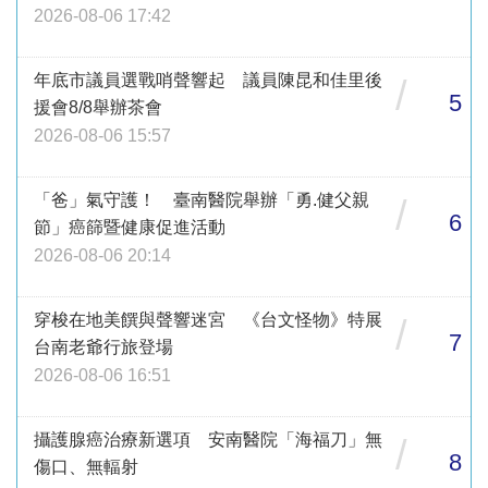
2026-08-06 17:42
年底市議員選戰哨聲響起 議員陳昆和佳里後
/
5
援會8/8舉辦茶會
2026-08-06 15:57
「爸」氣守護！ 臺南醫院舉辦「勇.健父親
/
6
節」癌篩暨健康促進活動
2026-08-06 20:14
穿梭在地美饌與聲響迷宮 《台文怪物》特展
/
7
台南老爺行旅登場
2026-08-06 16:51
攝護腺癌治療新選項 安南醫院「海福刀」無
/
8
傷口、無輻射