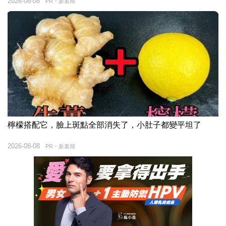
2026-08-08
PR・新素簡
檸檬搭配它，臉上斑點全部消失了，小肚子都變平坦了
2026-08-08
PR・新素簡