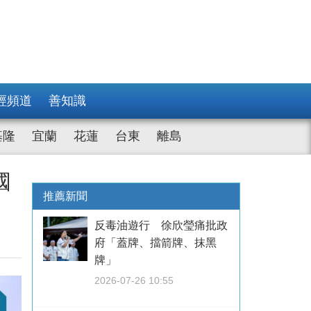
經頻道
善知識
基隆
宜蘭
花蓮
台東
離島
國
推薦新聞
反毒油遊行 徐欣瑩痛批政
府「蓋牌、擋箭牌、抹黑
牌」
2026-07-26 10:55