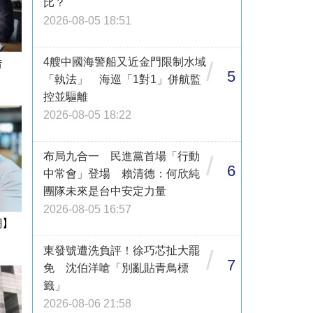
比？
2026-08-05 18:51
4艘中國海警船又近金門限制水域
/
借
5
「執法」 海巡「1對1」併航監
控並驅離
2026-08-05 18:22
布局九合一 民進黨首場「行動
/
6
中常會」登場 賴清德：何欣純
團隊未來是台中安定力量
2026-08-05 16:57
網】
東發號遭洗負評！徐巧芯扯大罷
/
7
免 沈伯洋嗆「別亂貼青鳥標
籤」
2026-08-06 21:58