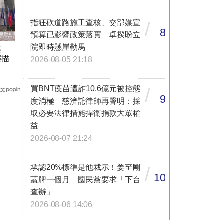
指狂砍道路施工查核、交部媒宣
/
8
預算已影響政策落實 卓揆盼立
院即時懸崖勒馬
基
輕描
2026-08-05 21:18
買BNT疫苗遭詐10.6億元被控態
/
9
度消極 慈濟託律師再聲明：採
取必要法律措施捍衛捐款大眾權
益
2026-08-07 21:24
承認20%標準是他裁示！姜至剛
/
10
蓋牌一個月 國民黨要求「下台
查辦」
2026-08-06 14:06