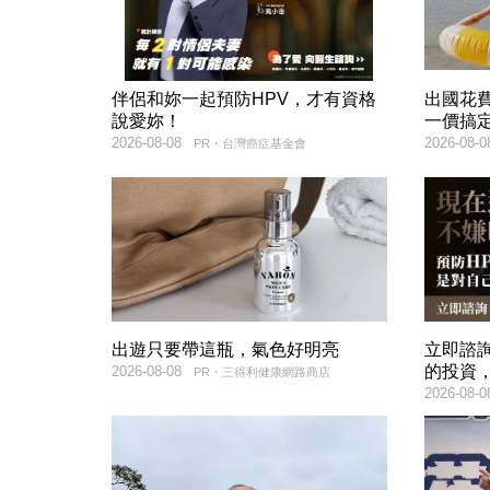
伴侶和妳一起預防HPV，才有資格
出國花
說愛妳！
一價搞
2026-08-08
2026-08-0
PR・台灣癌症基金會
出遊只要帶這瓶，氣色好明亮
立即諮
的投資
2026-08-08
PR・三得利健康網路商店
2026-08-0