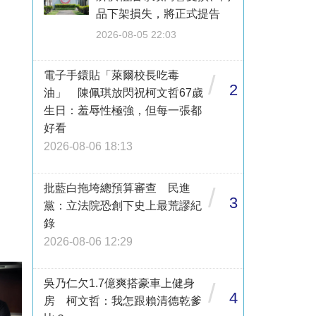
品下架損失，將正式提告
2026-08-05 22:03
電子手鐶貼「萊爾校長吃毒
/
2
油」 陳佩琪放閃祝柯文哲67歲
生日：羞辱性極強，但每一張都
好看
2026-08-06 18:13
批藍白拖垮總預算審查 民進
/
3
黨：立法院恐創下史上最荒謬紀
錄
2026-08-06 12:29
吳乃仁欠1.7億爽搭豪車上健身
/
4
房 柯文哲：我怎跟賴清德乾爹