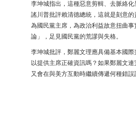
李坤城指出，這種惡意剪輯、去脈絡化
謠川普批評賴清德總統，這就是刻意的
為國民黨主席，為政治利益故意扭曲事
論」，足見國民黨的荒謬與失格。
李坤城批評，鄭麗文理應具備基本國際
以提供主席正確資訊嗎？如果鄭麗文連
又會在與美方互動時繼續傳遞何種錯誤