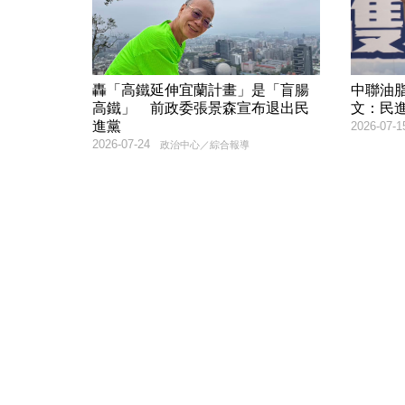
轟「高鐵延伸宜蘭計畫」是「盲腸
中聯油
高鐵」 前政委張景森宣布退出民
文：民
進黨
2026-07-1
2026-07-24
政治中心／綜合報導