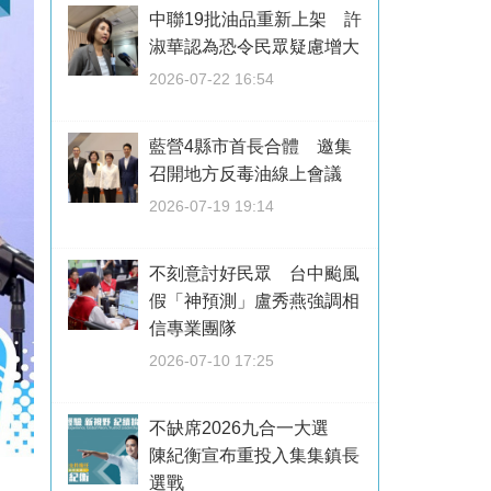
中聯19批油品重新上架 許
淑華認為恐令民眾疑慮增大
2026-07-22 16:54
藍營4縣市首長合體 邀集
召開地方反毒油線上會議
2026-07-19 19:14
不刻意討好民眾 台中颱風
假「神預測」盧秀燕強調相
信專業團隊
2026-07-10 17:25
不缺席2026九合一大選
陳紀衡宣布重投入集集鎮長
選戰