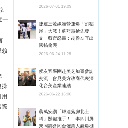
2026-07-01 19:09
京
軍一
捷運三鶯線准營運爆「割稻
尾」大戰！蘇巧慧搶先發
文 藍營怒轟：趁侯友宜出
言
國搞偷襲
擊賴
2026-06-24 11:28
侯友宜率團赴美芝加哥參訪
總
交流 會見美方政商代表深
息操
化台美產業連結
2026-06-22 16:00
引用
國際
蔣萬安讚「輝達落腳北士
科」關鍵推手！ 李四川屏
東同鄉會同台催票人氣爆棚