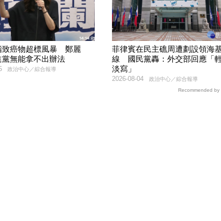
脂致癌物超標風暴 鄭麗
菲律賓在民主礁周遭劃設領海
進黨無能拿不出辦法
線 國民黨轟：外交部回應「
淡寫」
5
政治中心／綜合報導
2026-08-04
政治中心／綜合報導
Recommended by