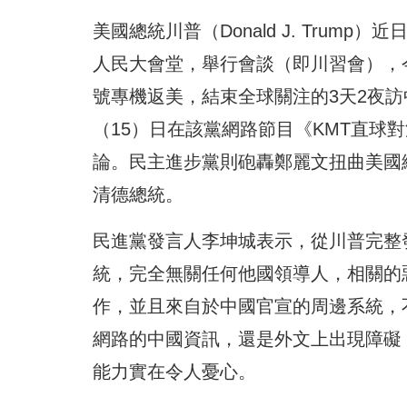
美國總統川普（Donald J. Tru
人民大會堂，舉行會談（即川習會），
號專機返美，結束全球關注的3天2夜
（15）日在該黨網路節目《KMT直球
論。民主進步黨則砲轟鄭麗文扭曲美國
清德總統。
民進黨發言人李坤城表示，從川普完整
統，完全無關任何他國領導人，相關的
作，並且來自於中國官宣的周邊系統，
網路的中國資訊，還是外文上出現障礙
能力實在令人憂心。