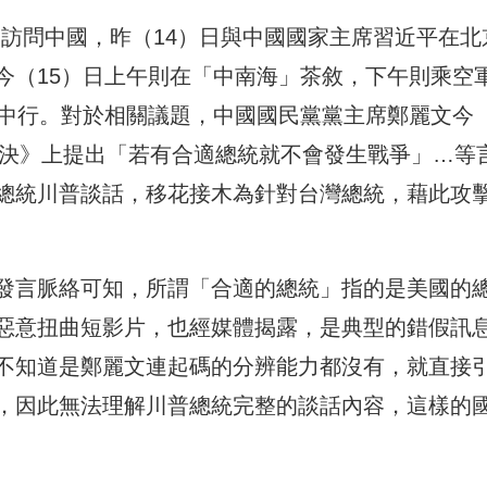
mp）近日訪問中國，昨（14）日與中國國家主席習近平在北
今（15）日上午則在「中南海」茶敘，下午則乘空
訪中行。對於相關議題，中國國民黨黨主席鄭麗文今
對決》上提出「若有合適總統就不會發生戰爭」…等
總統川普談話，移花接木為針對台灣總統，藉此攻
發言脈絡可知，所謂「合適的總統」指的是美國的
惡意扭曲短影片，也經媒體揭露，是典型的錯假訊
不知道是鄭麗文連起碼的分辨能力都沒有，就直接
，因此無法理解川普總統完整的談話內容，這樣的