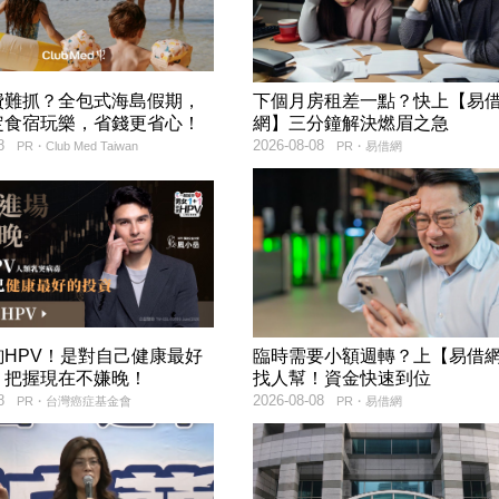
費難抓？全包式海島假期，
下個月房租差一點？快上【易
定食宿玩樂，省錢更省心！
網】三分鐘解決燃眉之急
8
2026-08-08
PR・Club Med Taiwan
PR・易借網
詢HPV！是對自己健康最好
臨時需要小額週轉？上【易借
，把握現在不嫌晚！
找人幫！資金快速到位
8
2026-08-08
PR・台灣癌症基金會
PR・易借網