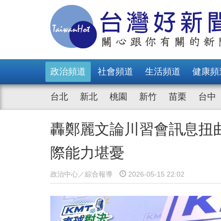
政治頻道
社會頻道
生活頻道
健康頻
台北
新北
桃園
新竹
苗栗
台中
轟鄭麗文論川習會訊息扭
際能力堪憂
政治中心／綜合報導
2026-05-15 22:02