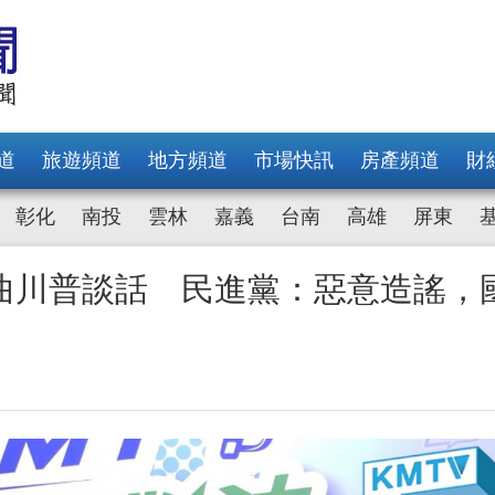
道
旅遊頻道
地方頻道
市場快訊
房產頻道
財
彰化
南投
雲林
嘉義
台南
高雄
屏東
曲川普談話 民進黨：惡意造謠，