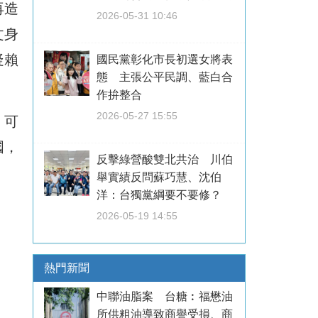
再造
2026-05-31 10:46
文身
疑賴
國民黨彰化市長初選女將表
態 主張公平民調、藍白合
作拚整合
2026-05-27 15:55
，可
國，
反擊綠營酸雙北共治 川伯
舉實績反問蘇巧慧、沈伯
洋：台獨黨綱要不要修？
2026-05-19 14:55
熱門新聞
中聯油脂案 台糖︰福懋油
所供粗油導致商譽受損、商