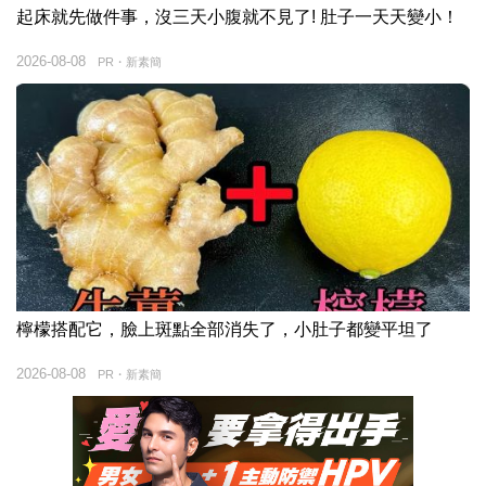
起床就先做件事，沒三天小腹就不見了! 肚子一天天變小！
2026-08-08
PR・新素簡
檸檬搭配它，臉上斑點全部消失了，小肚子都變平坦了
2026-08-08
PR・新素簡