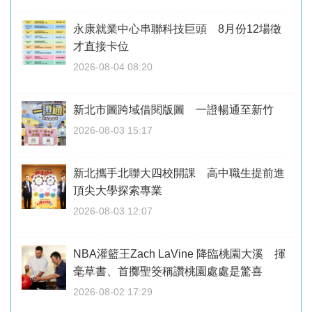
永康就業中心串聯科技巨頭 8月份12場徵
才直接卡位
2026-08-04 08:20
新北市圖跨域借閱版圖 一證暢通至新竹
2026-08-03 15:17
新北攜手北聯大四校開課 高中職生提前進
頂尖大學探索專業
2026-08-03 12:07
NBA灌籃王Zach LaVine 降臨桃園大溪 揮
毫草書、首擲聖筊稱讚桃園處處是驚喜
2026-08-02 17:29