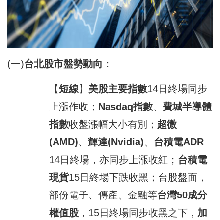
(一)
台北股市盤勢動向
：
【
短線
】
美股主要指數
14日終場同步
上漲作收；
Nasdaq
指數
、
費城半導體
指數
收盤漲幅大小有別；
超微
(AMD)
、
輝
達(Nvidia)
、
台積電
ADR
14日終場，亦同步上漲收紅；
台積電
現貨
15日終場下跌收黑；台股盤面，
部份電子、傳產、金融等
台灣
50
成分
權值股
，15日終場同步收黑之下，
加