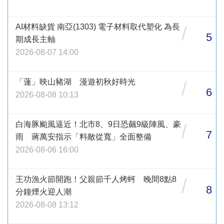
AI材料缺貨 南亞(1303) 電子材料取代塑化 為長
/
5
期成長主軸
2026-08-07 14:00
「蓮」映山豬湖 漫遊初秋好時光
/
6
2026-08-08 10:13
白海豚颱風逼近！北市8、9日恐飆9級陣風、豪
/
7
雨 蔣萬安指示「料敵從寬」全面整備
2026-08-06 16:00
王功漁火節開跑！父親節千人烤蚵 晚間8點8
/
8
分鐘煙火迎人潮
2026-08-08 13:12