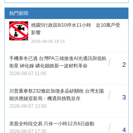
熱門新聞
桃園5行政區8/10停水11小時 近10萬戶受
影響
2026-08-06 18:15
手機寒冬已過 台灣PA三雄搶進AI光通訊與低軌
/
2
衛星 砷化鎵 磷化銦掀新一波材料革命
2026-08-07 11:00
川普重拳祭232條款加徵多晶矽關稅 台灣太陽
/
3
能供應鏈迎新局：機遇與挑戰並存
2026-08-07 12:00
美股全時段交易 只休一小時12月6日啟動
/
4
2026-08-07 17:30