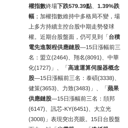
權指數
終場
下跌579.39
點
、
1.39%
跌
幅
；加權指數維持中多格局不變，場
上多方持續主控台股中期走勢發球
權。近期台股盤面，仍可見到「
台積
電先進製程供應鏈股
—15日漲幅前三
名：盟立(2464)、翔名(8091)、中華
化(1727)」、「
高速運算伺服器概念
股
—15日漲幅前三名：泰碩(3338)、
健策(3653)、力致(3483)」、「
蘋果
供應鏈股
—15日漲幅前三名：頎邦
(6147)、訊芯-KY(6451)、大立光
(3008)」表現突出亮眼。15日台股盤