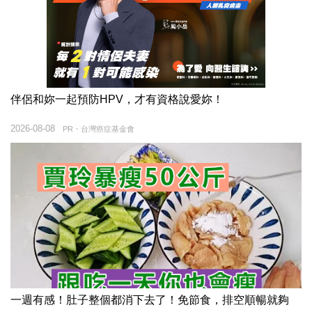
伴侶和妳一起預防HPV，才有資格說愛妳！
2026-08-08
PR・台灣癌症基金會
一週有感！肚子整個都消下去了！免節食，排空順暢就夠