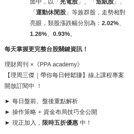
面中，以「
光電股
」、「
造紙股
」、
「
運動休閒股
」等族群股，走勢相對
亮眼，類股漲跌幅分別為：
2.02%
、
1.26%
、
0.93%
。
每天掌握更完整
台股
關鍵資訊！
理財周刊 ×《PPA academy》
【理周三傑｜帶你每日輕鬆賺】線上課程專案
開放訂閱中 ！
► 每日
盤前
、盤後重點解析
► 操作策略 +
資金
布局技巧全公開
► 現正加入，
限時五折優惠
中！