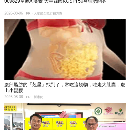
009829掌握AI關鍵 大華韓國KOSPI 50今強勢開募
2026-08-06
PR・大華銀全能行銷方案
腹部脂肪的「剋星」找到了，常吃這幾物，吃走大肚囊，瘦
出小蠻腰
2026-08-06
PR・新素簡