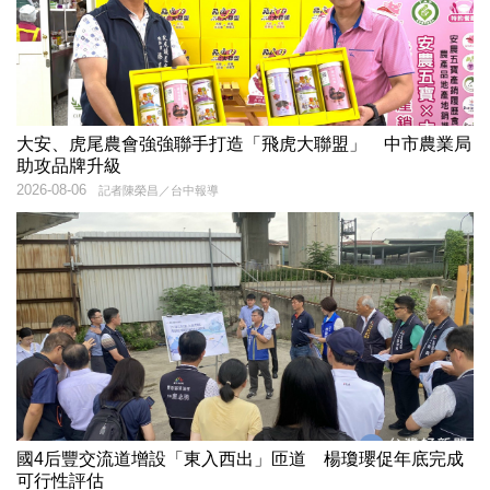
大安、虎尾農會強強聯手打造「飛虎大聯盟」 中市農業局
助攻品牌升級
2026-08-06
記者陳榮昌／台中報導
國4后豐交流道增設「東入西出」匝道 楊瓊瓔促年底完成
可行性評估