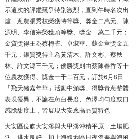
示這次的評鑑競爭特別激烈，直到午時名次出
爐，蔥農張秀枝榮獲特等獎、獎金二萬元、陳
源明、李信宗榮獲頭等獎、獎金一萬二千元；
金質獎得主為蔡梅雀、卓淑華、蘇金童獎金五
千元；銀質獎得主為黃清木、許文彬、蔡秋
林、許文源三千元；優勝獎則由蔡陳春香等十
位農友獲得、獎金一千二百元，訂於6月8日
「飛天豬嘉年華」活動中頒獎。得獎青蔥整體
表現優異，不論在蔥白長度、色澤均勻度或口
感脆甜度上，皆展現大安蔥高品質特色。
大安區位處大安溪與大甲溪沖積平原，土壤肥
沃、排水良好，加上海線地區日夜溫差與海風