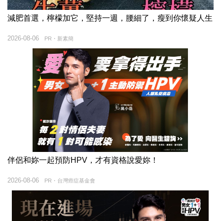
減肥首選，檸檬加它，堅持一週，腰細了，瘦到你懷疑人生
2026-08-06
PR・新素簡
伴侶和妳一起預防HPV，才有資格說愛妳！
2026-08-06
PR・台灣癌症基金會