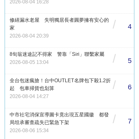
2026-08-04 16:28
修繕漏水老屋 失明獨居長者圓夢擁有安心的
/
4
家
2026-08-04 20:39
8旬翁迷途記不得家 警靠「Siri」聯繫家屬
/
5
2026-08-05 13:04
全台包迷瘋搶！台中OUTLET名牌包下殺1.2折
/
6
起 包車掃貨也划算
2026-08-04 14:27
中市社宅消保宣導圖卡竟出現五星國徽 都發
/
7
局坦承審查疏失已緊急下架
2026-08-06 15:34