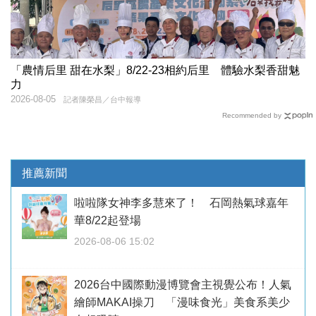
「農情后里 甜在水梨」8/22-23相約后里 體驗水梨香甜魅
力
2026-08-05
記者陳榮昌／台中報導
Recommended by
推薦新聞
啦啦隊女神李多慧來了！ 石岡熱氣球嘉年
華8/22起登場
2026-08-06 15:02
2026台中國際動漫博覽會主視覺公布！人氣
繪師MAKAI操刀 「漫味食光」美食系美少