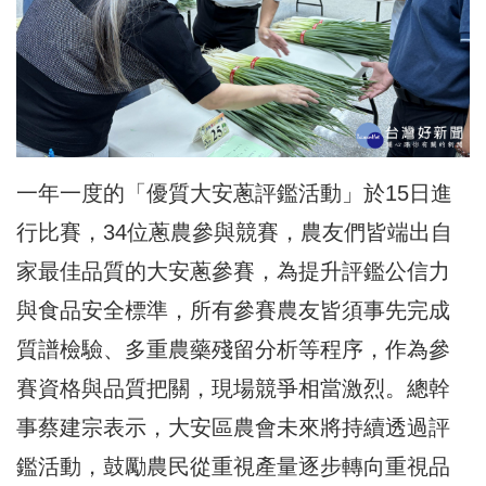
一年一度的「優質大安蔥評鑑活動」於15日進
行比賽，34位蔥農參與競賽，農友們皆端出自
家最佳品質的大安蔥參賽，為提升評鑑公信力
與食品安全標準，所有參賽農友皆須事先完成
質譜檢驗、多重農藥殘留分析等程序，作為參
賽資格與品質把關，現場競爭相當激烈。總幹
事蔡建宗表示，大安區農會未來將持續透過評
鑑活動，鼓勵農民從重視產量逐步轉向重視品