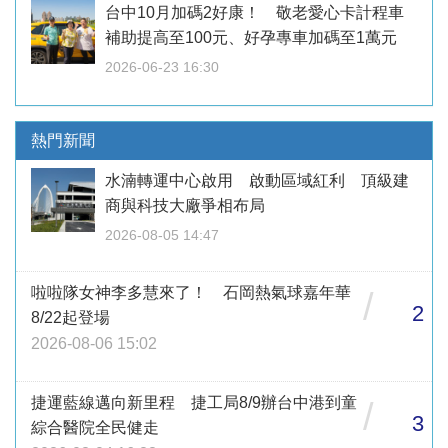
台中10月加碼2好康！ 敬老愛心卡計程車
補助提高至100元、好孕專車加碼至1萬元
2026-06-23 16:30
熱門新聞
水湳轉運中心啟用 啟動區域紅利 頂級建
商與科技大廠爭相布局
2026-08-05 14:47
啦啦隊女神李多慧來了！ 石岡熱氣球嘉年華
/
2
8/22起登場
2026-08-06 15:02
捷運藍線邁向新里程 捷工局8/9辦台中港到童
/
3
綜合醫院全民健走