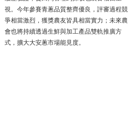
視。今年參賽青蔥品質整齊優良，評審過程競
爭相當激烈，獲獎農友皆具相當實力；未來農
會也將持續透過生鮮與加工產品雙軌推廣方
式，擴大大安蔥市場能見度。