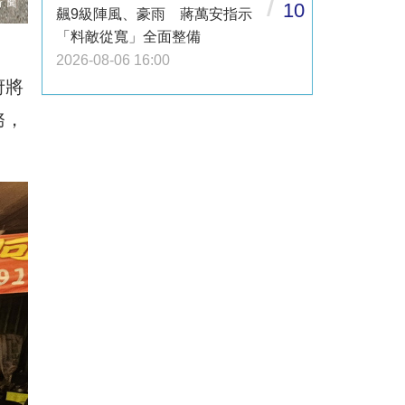
/
10
飆9級陣風、豪雨 蔣萬安指示
「料敵從寬」全面整備
2026-08-06 16:00
府將
務，