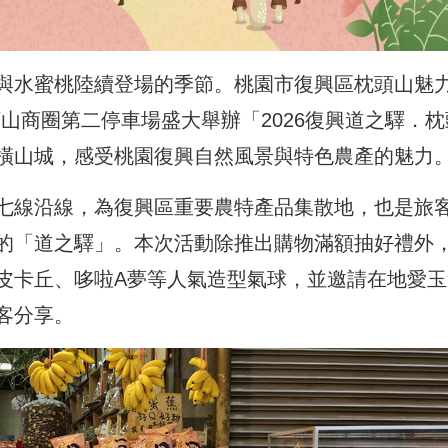
與水蜜桃陸續登場的季節。桃園市復興區枕頭山魅
頭山商圈第二停車場盛大舉辦「2026復興道之驛．枕
橫山城，感受桃園復興自然風景與特色農產的魅力
七線沿線，為復興區重要農特產品集散地，也是旅
的「道之驛」。本次活動除推出購物滿額抽好禮外
皮卡丘、哆啦A夢等人氣造型氣球，並邀請在地愛玉
客分享。