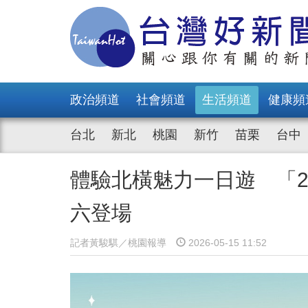
政治頻道
社會頻道
生活頻道
健康頻
台北
新北
桃園
新竹
苗栗
台中
體驗北橫魅力一日遊 「2
六登場
記者黃駿騏／桃園報導
2026-05-15 11:52