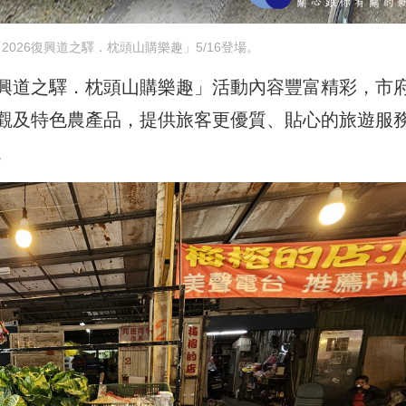
026復興道之驛．枕頭山購樂趣」5/16登場。
興道之驛．枕頭山購樂趣」活動內容豐富精彩，市
觀及特色農產品，提供旅客更優質、貼心的旅遊服
。