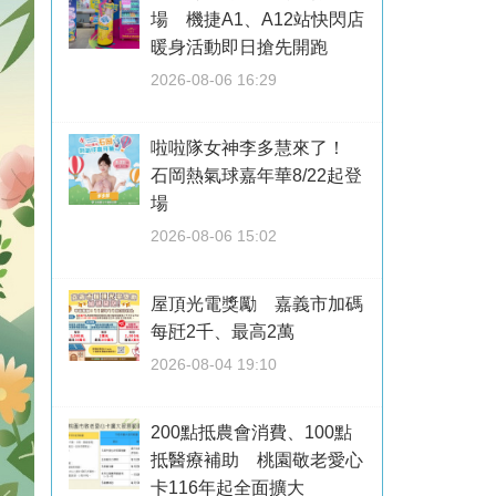
場 機捷A1、A12站快閃店
暖身活動即日搶先開跑
2026-08-06 16:29
啦啦隊女神李多慧來了！
石岡熱氣球嘉年華8/22起登
場
2026-08-06 15:02
屋頂光電獎勵 嘉義市加碼
每瓩2千、最高2萬
2026-08-04 19:10
200點抵農會消費、100點
抵醫療補助 桃園敬老愛心
卡116年起全面擴大