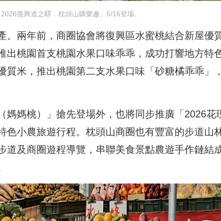
026復興道之驛．枕頭山購樂趣」5/16登場。
產。兩年前，商圈協會將復興區水蜜桃結合新屋優
推出桃園首支桃園水果口味乖乖，成功打響地方特
優質米，推出桃園第二支水果口味「砂糖橘乖乖」
媽媽桃）」搶先登場外，也將同步推廣「2026花
特色小農旅遊行程。枕頭山商圈也有豐富的步道山
步道及商圈遊程導覽，串聯美食景點農遊手作鏈結
。