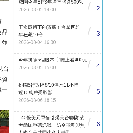
威剛今年EPS年增率將逾500%
/
2
2026-08-05 14:00
質
王永慶留下的寶藏！台塑四雄一
/
色品
3
年狂飆10倍
，並
2026-08-04 16:30
今年拚賺5個股本 宇瞻上看400元
/
4
2026-08-05 15:00
現台
林資
桃園5行政區8/10停水11小時
/
成一
5
近10萬戶受影響
2026-08-06 18:15
140億美元軍售引爆美台聯防 麥
/
6
考爾拋重磅訊號！防空飛彈與無
人機台美共同生產大轉型