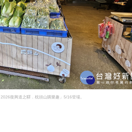
026復興道之驛．枕頭山購樂趣」5/16登場。