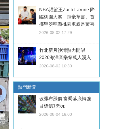
NBA灌籃王Zach LaVine 降
臨桃園大溪 揮毫草書、首
擲聖筊稱讚桃園處處是驚喜
2026-08-02 17:29
竹北新月沙灣熱力開唱
2026海洋音樂祭萬人湧入
2026-08-02 16:30
熱門新聞
玻纖布漲價 富喬落底轉強
目標價135元
2026-08-04 16:00