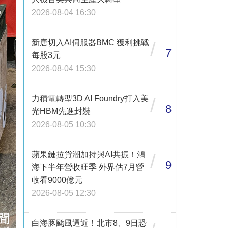
2026-08-04 16:30
新唐切入AI伺服器BMC 獲利挑戰
/
7
每股3元
2026-08-04 15:30
力積電轉型3D AI Foundry打入美
/
8
光HBM先進封裝
2026-08-05 10:30
蘋果鏈拉貨潮加持與AI共振！鴻
/
9
海下半年營收旺季 外界估7月營
收看9000億元
2026-08-05 12:30
白海豚颱風逼近！北市8、9日恐