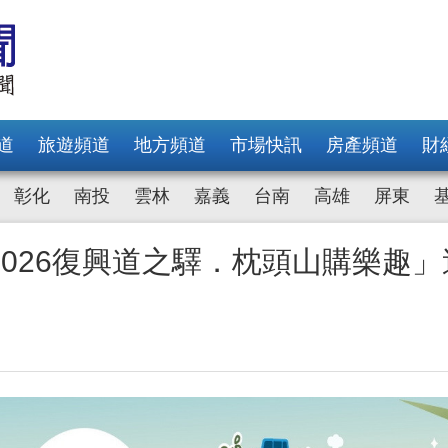
道
旅遊頻道
地方頻道
市場快訊
房產頻道
財
彰化
南投
雲林
嘉義
台南
高雄
屏東
026復興道之驛．枕頭山購樂趣」