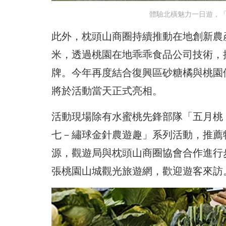
體驗北橫魅力一日遊，「2
此外，枕頭山商圈持續推動在地創新農
米，透過桃園在地乖乖食品公司技術，
牌。今年再度結合復興區砂糖橘與桃園
將於活動當天正式亮相。
活動現場除有水蜜桃先鋒部隊「五月桃（
七－繡球金針農遊趣」系列活動，推薦
源，觀遊局與枕頭山商圈協會合作進行
張桃園山城觀光旅遊網，歡迎遊客來訪