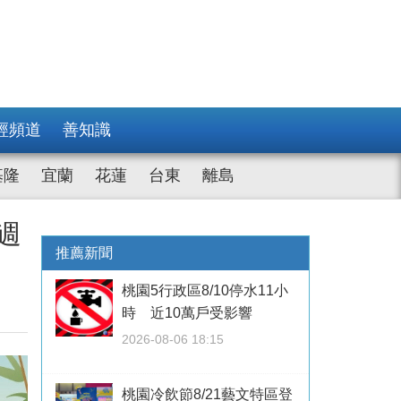
經頻道
善知識
基隆
宜蘭
花蓮
台東
離島
週
推薦新聞
桃園5行政區8/10停水11小
時 近10萬戶受影響
2026-08-06 18:15
桃園冷飲節8/21藝文特區登