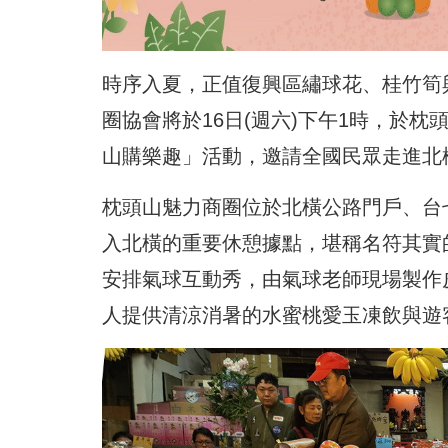
時序入夏，正值復興區繡球花、桂竹筍
圈協會將於16日(週六)下午1時，於枕
山購樂趣」活動，邀請全國民眾走進北
枕頭山魅力商圈位於北橫公路門戶、台
入北橫的重要休憩據點，堪稱名符其實
安排氣球互動秀，由氣球老師現場製作
人提供清涼消暑的水蜜桃愛玉凍飲與遊