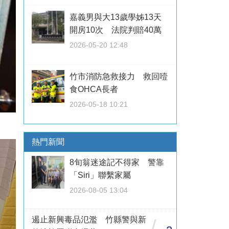
嘉義男與大13歲學姊13天
開房10次 法院判賠40萬
2026-05-20 12:48
竹市消防急救接力 救回噎
食OHCA長者
2026-05-18 10:21
熱門新聞
8旬翁迷途記不得家 警靠
「Siri」聯繫家屬
2026-08-05 13:04
遏止新興毒品氾濫 竹縣警與新
/