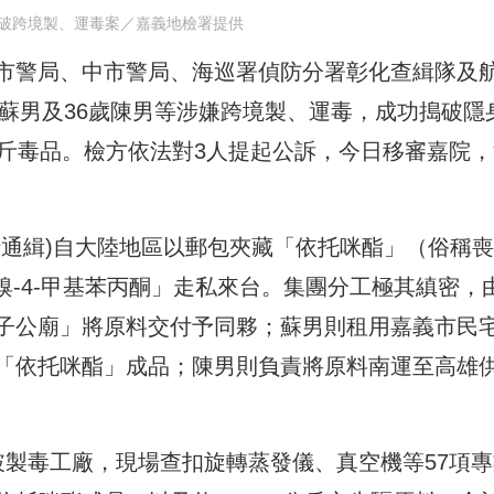
破跨境製、運毒案／嘉義地檢署提供
市警局、中市警局、海巡署偵防分署彰化查緝隊及
歲蘇男及36歲陳男等涉嫌跨境製、運毒，成功搗破隱
公斤毒品。檢方依法對3人提起公訴，今日移審嘉院，
行通緝)自大陸地區以郵包夾藏「依托咪酯」（俗稱
溴-4-甲基苯丙酮」走私來台。集團分工極其縝密，由
子公廟」將原料交付予同夥；蘇男則租用嘉義市民
「依托咪酯」成品；陳男則負責將原料南運至高雄
破製毒工廠，現場查扣旋轉蒸發儀、真空機等57項專