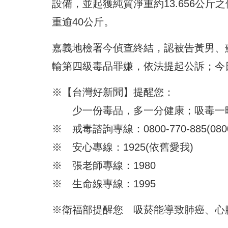
設備，並起獲純質淨重約13.656公斤
重逾40公斤。
嘉義地檢署今偵查終結，認被告黃男、
輸第四級毒品罪嫌，依法提起公訴；今
※【台灣好新聞】提醒您：
少一份毒品，多一分健康；吸毒一
※ 戒毒諮詢專線：0800-770-885(08
※ 安心專線：1925(依舊愛我)
※ 張老師專線：1980
※ 生命線專線：1995
※
衛福部提醒您 吸菸能導致肺癌、心