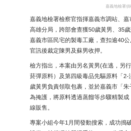
嘉義地檢署偵
嘉義地檢署檢察官指揮嘉義市調站、嘉
高雄分局，跨部會查獲50歲黃男、35
嘉義市區民宅的製毒工廠，查扣逾40
官訊後裁定陳男及蘇男收押。
檢方指出，本案由另名黃男(在逃，另
菸彈原料）及第四級毒品先驅原料「2-
歲黃男負責領取包裹，並於嘉義市「朱
為掩護，將原料透過蒸餾等步驟精製成
線販售。
專案小組今年1月間發動搜索，成功搗