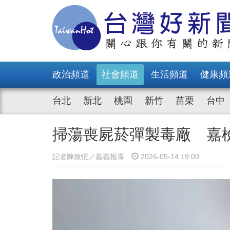
政治頻道
社會頻道
生活頻道
健康頻
台北
新北
桃園
新竹
苗栗
台中
掃蕩喪屍菸彈製毒廠 嘉
記者陳致愷／嘉義報導
2026-05-14 19:00