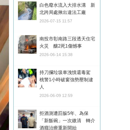
白色廢水流入大排水溝 新
北跨局處揪出違法工廠
2026-07-15 11:57
南投市彰南路三段透天住宅
火災 釀2死1傷憾事
2026-06-14 15:38
持刀攔垃圾車洩憤還毒駕
桃警1小時破窗強勢壓制逮
人
2026-06-09 12:59
拒酒測遭罰躲5年、為保
「新飯碗」一次繳清 轉介
酒癮治療重新開始