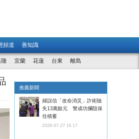
經頻道
善知識
基隆
宜蘭
花蓮
台東
離島
品
推薦新聞
婦誤信「改命消災」詐術險
失13萬餘元 警成功攔阻保
住積蓄
2026-07-27 15:17