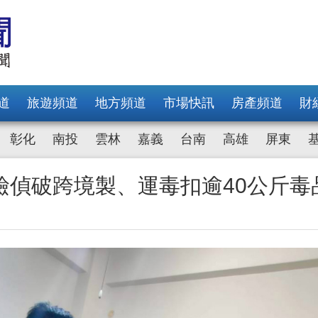
道
旅遊頻道
地方頻道
市場快訊
房產頻道
財
彰化
南投
雲林
嘉義
台南
高雄
屏東
檢偵破跨境製、運毒扣逾40公斤毒