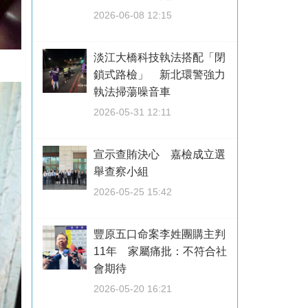
2026-06-08 12:15
淡江大橋科技執法搭配「閉
鎖式路檢」 新北環警強力
執法掃蕩噪音車
2026-05-31 12:11
宣示查賄決心 嘉檢成立選
舉查察小組
2026-05-25 15:42
豐原五口命案李姓團購主判
11年 家屬痛批：不符合社
會期待
2026-05-20 16:21