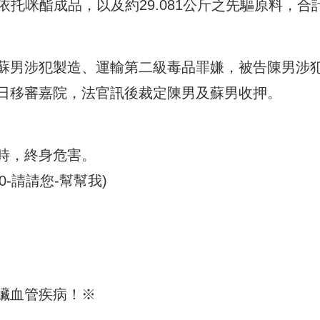
之依托咪酯成品，以及約29.081公斤之先驅原料，合
蘇男涉犯製造、運輸第二級毒品罪嫌，被告陳男涉
日移審嘉院，法官訊後裁定陳男及蘇男收押。
時，終身危害。
00-請請您-幫幫我)
臟血管疾病！※