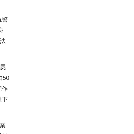
航警
身
法
喪屍
50
宅作
供下
業